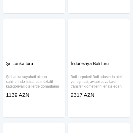
daxildir. Səyahət
- Müstəqillik Meydanı -
Şri Lanka turu
İndoneziya Bali turu
Şri Lanka səyahəti okean
Bali turpaketi Bali adasında otel
sahillərində istirahət, müxtəlif
yerləşməsi, aviabilet və fərdi
kateqoriyalı otellərdə qonaqlama
transfer xidmətlərini əhatə edən
və transfer xidməti ilə təqdim
istirahət paketidir. Paket daxilində
1139 AZN
2317 AZN
olunur. Paketə aviabilet, baqaj,
səhər yeməyi və 25 kq baqaj
səhər yeməyi və oteldə qalma
hüququ təqdim olunur. Müxtəlif
daxildir. Fərqli bölgələrdə
yerləşmə və komfort