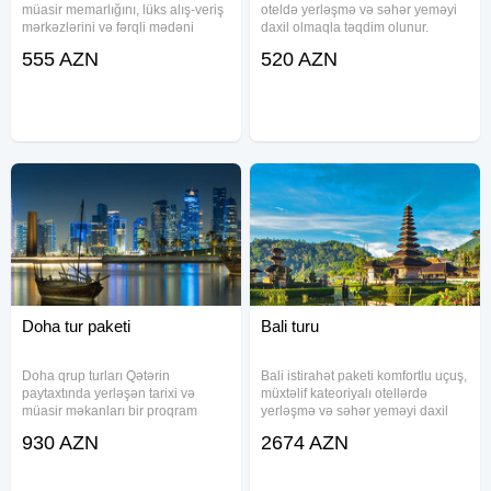
müasir memarlığını, lüks alış-veriş
oteldə yerləşmə və səhər yeməyi
mərkəzlərini və fərqli mədəni
daxil olmaqla təqdim olunur.
atmosferini kəşf etmək istəyənlər
Paketə aviabilet, 23+10 kq baqaj,
555 AZN
520 AZN
üçün uyğun seçim hesab olunur.
qrup transferi və sığorta daxildir.
Paket daxilində aviabilet, 23 kq
Müxtəlif kateqoriyalı otellərdə
əsas baqaj və 10 kq
yerləşmə imkanı ilə rahat
Doha tur paketi
Bali turu
Doha qrup turları Qətərin
Bali istirahət paketi komfortlu uçuş,
paytaxtında yerləşən tarixi və
müxtəlif kateoriyalı otellərdə
müasir məkanları bir proqram
yerləşmə və səhər yeməyi daxil
daxilində kəşf etməyə imkan
xidmətlərlə təqdim olunur. Paketə
930 AZN
2674 AZN
yaradır. Tur paketinə aviabilet,
aviabilet, transfer, baqaj və
oteldə yerləşmə, səhər yeməyi,
səyahət sığortası daxildir. Okean
transfer və bələdçi xidməti daxildir.
sahilində sakit və