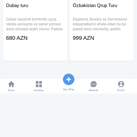
Dubay turu
Özbəkistan Qrup Turu
Dubai səyahəti komfortlu uçuş,
Daşkənd, Buxara və Səmərqənd
oteldə yerləşmə və səhər yeməyi
istiqamətlərini əhatə edən bu tur
daxil olmaqla təşkil olunur. Paketə
paketi tarixi memarlıq, qədim
gediş-dönüş aviabileti, transfer
abidələr, milli mətbəx və məşhur
680 AZN
999 AZN
xidməti və müxtəlif kateqoriyalı
turizm məkanlarını bir proqramda
otellərdə qonaqlama daxildir. Bur
birləşdirir. Tur müddətində fərqli
Dubai və Al Barsha
şəhərlərdə yerləşən
Yeni Elan
Əsas
Kataloq
Profil
Məktub
Gürcustan Tbilisi turu
Tbilisi Batumi turu
Tbilisidə fərqli istirahət və şəhər
Gürcüstan və Trabzon
gəzintisi axtaranlar üçün bu tur
istiqamətində təşkil olunan bu
paketi rahat nəqliyyat, otel
səyahət proqramı komfortlu