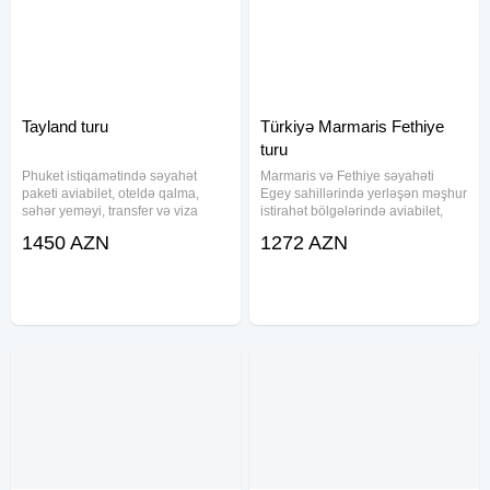
Tayland turu
Türkiyə Marmaris Fethiye
turu
Phuket istiqamətində səyahət
Marmaris və Fethiye səyahəti
paketi aviabilet, oteldə qalma,
Egey sahillərində yerləşən məşhur
səhər yeməyi, transfer və viza
istirahət bölgələrində aviabilet,
xidmətləri ilə təqdim olunur.
otel, qidalanma və transfer
1450 AZN
1272 AZN
Müxtəlif otel seçimləri və fərqli
xidmətlərini bir paketdə təqdim
büdcələrə uyğun qiymətlərlə rahat
edir. Paket daxilində müxtəlif
istirahət imkanı yaradılır.
kateqoriyalı otellərdə yerləşmə