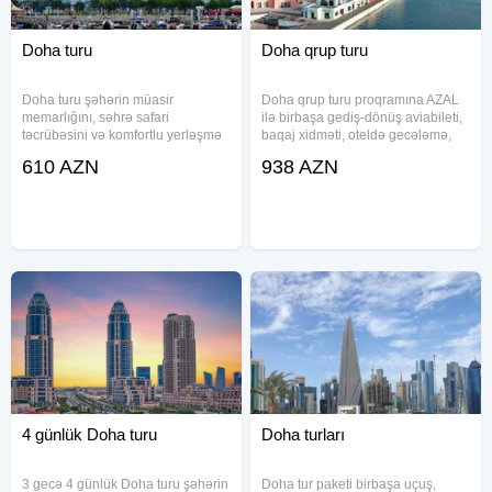
Doha turu
Doha qrup turu
Doha turu şəhərin müasir
Doha qrup turu proqramına AZAL
memarlığını, səhrə safari
ilə birbaşa gediş-dönüş aviabileti,
təcrübəsini və komfortlu yerləşmə
baqaj xidməti, oteldə gecələmə,
imkanlarını bir paketdə təqdim
səhər yeməyi, transfer və səyahət
610 AZN
938 AZN
edir. Paketə aviabilet, transfer,
sığortası daxil olduğu üçün
sığorta, oteldə gecələmə və səhər
iştirakçılar əlavə təşkilati
yeməyi daxildir. Müxtəlif
məsələlərlə vaxt itirmədən
4 günlük Doha turu
Doha turları
3 gecə 4 günlük Doha turu şəhərin
Doha tur paketi birbaşa uçuş,