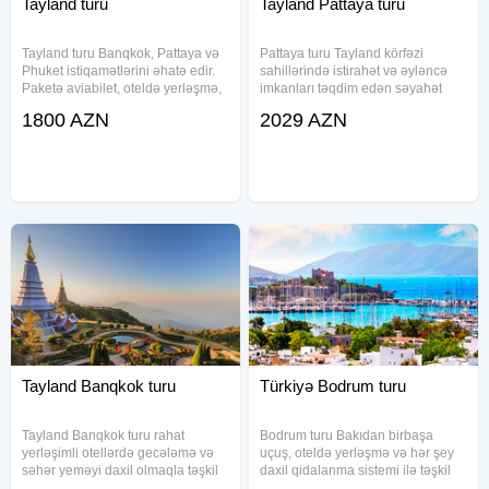
Tayland turu
Tayland Pattaya turu
Tayland turu Banqkok, Pattaya və
Pattaya turu Tayland körfəzi
Phuket istiqamətlərini əhatə edir.
sahillərində istirahət və əyləncə
Paketə aviabilet, oteldə yerləşmə,
imkanları təqdim edən səyahət
səhər yeməyi və qrup transfer
paketidir. Paketə aviabilet, oteldə
1800 AZN
2029 AZN
xidməti daxildir. Air Arabia hava
qonaqlama, səhər yeməyi və
yolları ilə komfortlu uçuş imkanı
transfer xidməti daxildir. Müxtəlif
təqdim olunur
kateqoriyalı otellərlə
Tayland Banqkok turu
Türkiyə Bodrum turu
Tayland Banqkok turu rahat
Bodrum turu Bakıdan birbaşa
yerləşimli otellərdə gecələmə və
uçuş, oteldə yerləşmə və hər şey
səhər yeməyi daxil olmaqla təşkil
daxil qidalanma sistemi ilə təşkil
olunur. Paketə aviabilet və müxtəlif
olunur. Paketə aviabilet, transfer