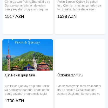
Çin qrup turu Pekin, Zhangjiajie və
Pekin Şanxay Qubey Su şəhəri
Şanxay şəhərlərini əhatə edən
turu Çinin ən məşhur şəhərləri və
geniş səyahət proqramını təqdim
tarixi məkanlarını əhatə edən
edir. Bu tur çərçivəsində iştirakçılar
geniş səyahət proqramıdır. Paket
1517 AZN
1538 AZN
ölkənin tarixi abidələri və
daxilində aviabiletlər, oteldə
mənzərəsi ilə yaxından tanış
yerləşmə, transfer xidməti və
olmaq imkanı əldə edirlər
Azərbaycan dilli tur rəhbəri
Çin Pekin qrup turu
Özbəkistan turu
Çin Pekin Şanxay qrup turu Pekin
Mərkəzi Asiyanın tarixi və mədəni
və Şanxay şəhərlərini əhatə edən
irsi ilə seçilən Özbəkistan turu
geniş səyahət proqramı ilə təşkil
zamanı Daşkənd, Səmərqənd və
olunur. Paketə aviabilet,
Buxara şəhərlərinin məşhur tarixi
1700 AZN
transferlər, otel yerləşməsi, səhər
məkanlarını yaxından görmək
yeməkləri və şəhər ekskursiyaları
imkanı əldə edəcəksiniz. Daşkənd