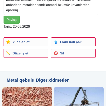
anbarların metaldan təmizlənməsi özümüz ünvanlardan
aparırıq
Paylaş
Tarix: 20.05.2026
ViP elan et
Elanı irəli çək
Düzəliş et
Sil
Metal qəbulu Digər xidmətlər