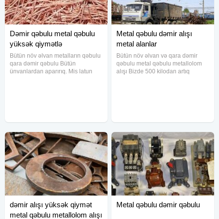
Dəmir qəbulu metal qəbulu
Metal qəbulu dəmir alışı
yüksək qiymətlə
metal alanlar
Bütün növ əlvan metalların qəbulu
Bütün növ əlvan və qara dəmir
qara dəmir qəbulu Bütün
qəbulu metal qəbulu metallolom
ünvanlardan aparırıq. Mis latun
alışı Bizde 500 kilodan artıq
alminum nerj sink qurğuşun dural
cəkilərlə işləyirik mis latun
ALIRIQ köhnə mis kabellər alırıq
alminum nerj sink qurğuşun dural
metal alan, dəmir satmaq dəmir
ALIRIQ Köhnə mis kabellər alırıq
qəbulu metal alışı DİQQƏT 500
qiymət hər gün dəyişir, ona görə
dəmir alışı yüksək qiymət
Metal qəbulu dəmir qəbulu
metal qəbulu metallolom alışı