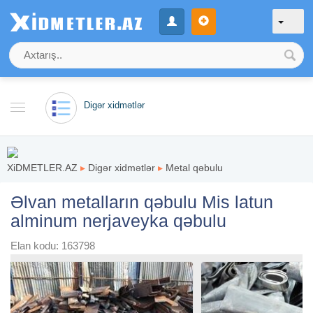
Digər xidmətlər
XiDMETLER.AZ
▸
Digər xidmətlər
▸
Metal qəbulu
Əlvan metalların qəbulu Mis latun
alminum nerjaveyka qəbulu
Elan kodu: 163798