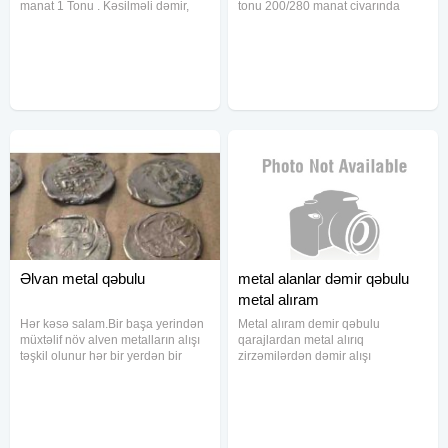
manat 1 Tonu . Kəsilməli dəmir,
tonu 200/280 manat civarında
turba, çən, və s 250 manat tonu.
Çuğun 350 manat tonu Kəsilməli
Çugun 360 manat tonu. Xaiş
dəmirlərin tonu 300 manat, çən və
edirəm tondan aşagı dəmirə görə
s 200 manat tonu, qarışıq
narahat etməyin. Mis, 10 manat ,
dəmirlərin tonu ( razılaşma yolu
Əlvan metal qəbulu
metal alanlar dəmir qəbulu
metal alıram
Hər kəsə salam.Bir başa yerindən
Metal alıram demir qəbulu
müxtəlif növ alven metalların alışı
qarajlardan metal alırıq
təşkil olunur hər bir yerdən bir
zirzəmilərdən dəmir alışı
başa alınaraq alınır lakin ağır
bağlardan dəmir alırıq
çəkidə və topdan şəkildə alısi
obyektlərdən demir alırıq
təşkil olunur.Qiymətdə razılaşmaq
anbarlardan metal alırıq
da olur.Yani heç bir
ünvanlardan aparırıq