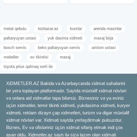
metal qebulu
tezbazar.az
kurslar
arenda masinlar
paltaryuyan ustasi
yuk dasima xidmeti
masaj birja
bosch servis
beko paltaryuyan servis
ariston ustasi
mebeller
ev tikintisi
masaj
toyota prius qalmaq serti ile
XiDMETLER.AZ Bakida və Azərbaycanda xidmət sahələrini
bir yerə toplayan platformadır. Saytda müxtəlif xidmət növləri
və onlara aid xidmətlər tapa bilərsiz. Biznesiniz və ya eviniz
üçün xidmetler, temir tikinti xidmeti, yukdasima xidmeti, kuryer
xidmeti, reklam dizayn çap xidmetleri, turizm və digər müxtəlif
xidmət növləri var. Xidməti saytda yerləşdirmək pulsuzdur.
Biznes, Ev və ofisləriniz üçün xidmət sifariş etmək indi çox
asan oldu. Xidmetler.az saytı ilə sizə lazım olan xidməti