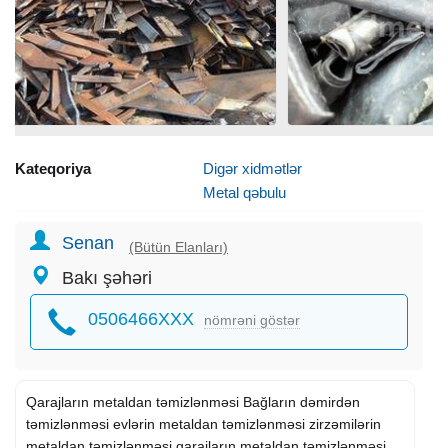
Kateqoriya
Digər xidmətlər
Metal qəbulu
Senan
(Bütün Elanları)
Bakı şəhəri
0506466XXX
nömrəni göstər
Qarajların metaldan təmizlənməsi Bağların dəmirdən
təmizlənməsi evlərin metaldan təmizlənməsi zirzəmilərin
metaldan təmizlənməsi qarajların metaldan təmizlənməsi