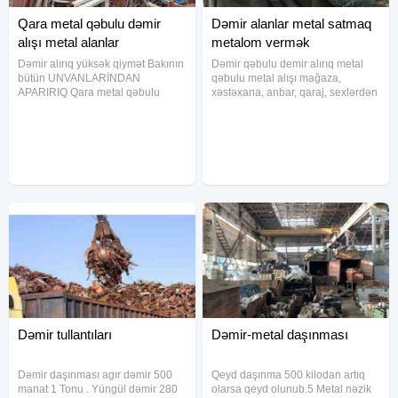
Qara metal qəbulu dəmir
Dəmir alanlar metal satmaq
alışı metal alanlar
metalom vermək
Dəmir alırıq yüksək qiymət Bakının
Dəmir qəbulu demir alırıq metal
bütün UNVANLARİNDAN
qəbulu metal alışı mağaza,
APARIRIQ Qara metal qəbulu
xəstəxana, anbar, qaraj, sexlərdən
metallolom alışı mis latun alminum
metallar alırıq.
nerj sink qurğuşun dural ALIRIQ
köhnə avadanlıqların qəbulu 500
kilodan artıq cəkilərlə işləyirik.
Dəmir tullantıları
Dəmir-metal daşınması
Dəmir daşınması agır dəmir 500
Qeyd daşınma 500 kilodan artıq
manat 1 Tonu . Yüngül dəmir 280
olarsa qeyd olunub.5 Metal nəzik