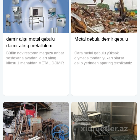
dəmir alışı metal qəbulu
Metal qəbulu dəmir qəbulu
dəmir alırıq metallolom
Bütün növ restoran magaza anbar
Qara metal qəbulu yüksək
xəstəxana avadanlıqları alırıq
qiymətlə tondan yuxarı olarsa
kilosu 1 manatdan METAL DƏMİR
gəlib yerindən aparırıq texnikamiz
QƏBULU BÜTÜN NÖV QARA VƏ
var
ƏLVAN METALLARIN QƏBU BİR
BAŞA ZAVODDU TONDAN ARTIQ
ÇƏKİLƏRLƏ İŞLƏYİRİK XAİŞ
EDİRƏM BOŞ YERƏ NARAHAT