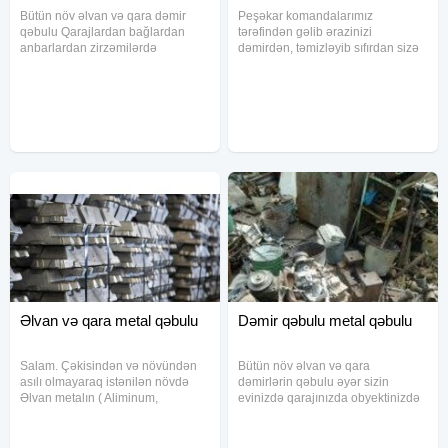
Bütün növ əlvan və qara dəmir
Peşəkar komandalarımız
qəbulu Qarajlardan bağlardan
tərəfindən gəlib ərazinizi
anbarlardan zirzəmilərdə
dəmirdən, təmizləyib sıfırdan sizə
metallolom alırıq
təhvil verəcəyik. Komanda olaraq
dəmir söküntü işləri ilə məşğul
oluruq. 1tondan yuxarı dəmirlər
olduğu halda bizi zəng edib çağıra
Əlvan və qara metal qəbulu
Dəmir qəbulu metal qəbulu
Salam. Çəkisindən və növündən
Bütün növ əlvan və qara
asılı olmayaraq istənilən növdə
dəmirlərin qəbulu əyər sizin
Əlvan metalın ( Aliminum,
evinizdə qarajınızda obyektinizdə
Düraliminum, mis, nerj, qurquşun
zavodunuzda dəmir varsa bizə
və.s ) və qara metalın ( Dəmir,
müraciət edin Biz gəlib Bakının
Çuğun, polad və.s ) ən yüksək
bütün unvanlarindan aparırıq