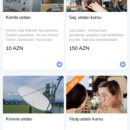
Kombi ustası
Saç ustası kursu
Kombi Usta Xidməti -Quraşdırma -
Saç ustası - dərslər kurs
Erpdən yuyulması -Su sızı ntıların
şəraitində, peşəkar usta tərəfindən
Təmiri -Santexnik -Təcili Usta
keçirilir. Salonda öyrənməkdən
kombi servisi xidmeti, konbi temiri ,
fərqli olaraq, bizdə usta sırf tələbə
10 AZN
150 AZN
her gun kombilerin temiri xidmeti
ilə məşğul olur. "Qıraqdan
gosterilir Kombi ustasi , kombi
baxmaqla öyrən"- prinsipi ilə
ustası , kombi
yanaşmırıq tələbəyə.
Şirkət
Krosna ustası
Vizaj ustası kursu