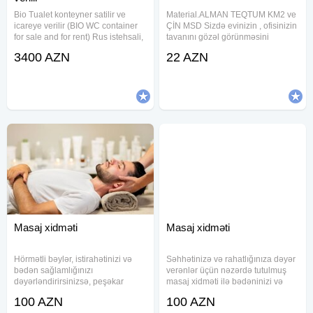
Bio Tualet konteyner satilir ve
Material.ALMAN TEQTUM KM2 ve
icareye verilir (BIO WC container
ÇİN MSD Sizdə evinizin , ofisinizin
for sale and for rent) Rus istehsali,
tavanını gözəl görünməsini
en keyfiyyetli, yangina davamli ve
isdəyirsinizsə vaxt itirmədən bizə
3400 AZN
22 AZN
Termo izolyasiyali sandwich
müraciət edin Dartma tavan
panelden yigilmish bir kabinali
teksturuna görə dartıla bilən
Mobil konteyner Bio
materialdır . Əlavə heç bir boya
Masaj xidməti
Masaj xidməti
Hörmətli bəylər, istirahətinizi və
Səhhətinizə və rahatlığınıza dəyər
bədən sağlamlığınızı
verənlər üçün nəzərdə tutulmuş
dəyərləndirirsinizsə, peşəkar
masaj xidməti ilə bədəninizi və
səyyar masaj xidməti ilə tanış olun.
zehninizi tam istirahətə buraxın.
100 AZN
100 AZN
Artıq masaj salonuna getməyə
Peşəkar və təcrübəli masaj