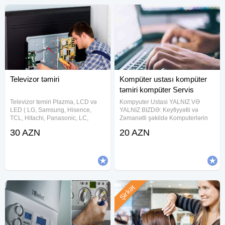
Televizor təmiri
Kompüter ustası kompüter
təmiri kompüter Servis
Televizor temiri Plazma, LCD və
Kompyuter Ustasi YALNIZ VƏ
LED ( LG, Samsung, Hisence,
YALNIZ BIZDƏ: Keyfiyyətli və
TCL, Hitachi, Panasonic, LC,
Zəmanətli şəkildə Komputerlərin
Daewoo və.s) televizorlarının
format olunması, Notebook-larin
30 AZN
20 AZN
zəmanətlə evdə və ya
formatı, Sistemin yenidən tam
servisimizdə təmiri mümkündür.
şəkildə yoxlanılması, İstənilən
Televizor ustasi lazimdirsa bize
proqramların yazılması, (ən
muraciet edin.
Şirkət