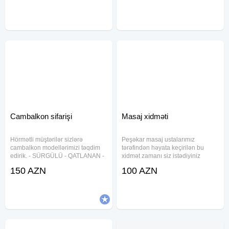
ehtiyac yoxdur. Təcrübəli masaj
ustalarımızla istənilən ünvanda
ustalarımız evinizdə, ofisinizdə və
sizə xidmət göstəririk.
Cambalkon sifarişi
Masaj xidməti
Hörmətli müştərilər sizlərə
Peşəkar masaj ustalarımız
cambalkon modellərimizi təqdim
tərəfindən həyata keçirilən bu
edirik. - SÜRGÜLÜ - QATLANAN -
xidmət zamanı siz istədiyiniz
PULTLA idarə olunan - Qiymətlər
ünvanda və ya istirahət etdiyiniz
150 AZN
100 AZN
Türkiyənin keyfiyyətli materialı ilə
məkanda tam rahat atmosferdə
hesablanıb. - Material lar Türkiyə
masajdan zövq ala bilərsiniz.
və Almaniyanındır
Klassik, relax, sport və İsveç masaj