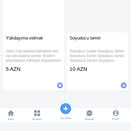
Yükdaşıma xidməti
Soyuducu təmiri
Ulduz Yuk dasima xidmetinin Her
Soyuducu Ustasi Soyuducu Temiri
cür yük dasima servisi: •Evlerin
Soyuducu Təmiri Soyuducu Servis
köçürülmasi •Ofislerin köçürülmesi
Soyuducu Servisi Soyuducu
•Mebellerin Dasinmasi •Mebellerin
Xidməti Soyuducu Ustasi Yasamal
5 AZN
10 AZN
sökülmesi va yigilmasi •Mebellarin
Soyuducu Usdasi suyuducu Ustasi
qablasdirilmasi •Yük taksisi
xaladenik ustasi xolodinik Ustasi
xidmati •Fəhle
Soyuducu Ustasi Bakida
Soyuducu
Yeni Elan
Əsas
Kataloq
Profil
Məktub