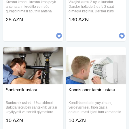
Krosnu krosnu krosna kros peyk
Vizajist kursu 2 aylıq kursdur.
antenaların kreditlə və nəğd
Dərslər həftədə 2 dəfə 2 saat
quraşdırılması sputnik antena
olmaqla keçirilir. Dərslər kurs
quraşdırılması Türkiyə isdehsalı
şəraitində keçirilir. Kurs ərzində
25 AZN
130 AZN
məhsul istifadə olunur Full Hd
öyrədilir: - Makiyajın sirrləri; - Üz
Youtube dəstəkli tunerlə ən
quruluşuna uyğun makiyajın
müassir çanaqla 100 %
edilməsi; - Makiyajın
Santexnik ustası
Kondisioner təmiri ustası
Santexnik ustasi - Usta xidmeti -
Kondisionerlərin yuyulması,
Bakıda təcrübəli santexnik ustası
yerdəyişməsi, frion qazla
keyfiyyətli və sərfəli qiymətlərə
doldurulmasi işləri tam zəmanətlə
müxtəlif növ santexnik xidmətləri
yerinə yetirilir. LG, Simens, Midea,
10 AZN
10 AZN
göstərir. Qaz və su borularının
Elit, Panasonik, Beko, unionaer,
çəkilişi, su kranlarının, qaz-elektrik
Samsung, Electrolux, Supermax,