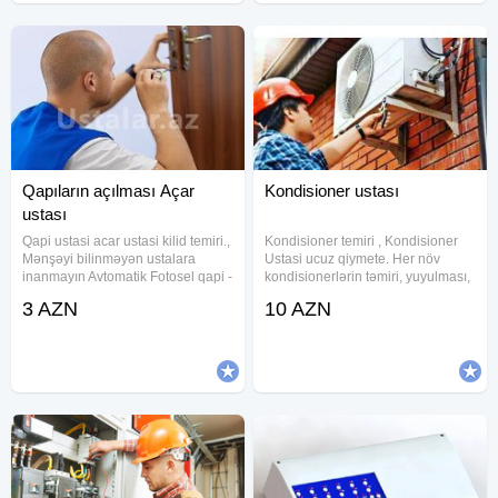
Qapıların açılması Açar
Kondisioner ustası
ustası
Qapi ustasi acar ustasi kilid temiri.,
Kondisioner temiri , Kondisioner
Mənşəyi bilinməyən ustalara
Ustasi ucuz qiymete. Her növ
inanmayın Avtomatik Fotosel qapi -
kondisionerlərin təmiri, yuyulması,
radar plata rolik inkoder remen
təmizlənməsi. Kondisioner temiri
3 AZN
10 AZN
blok ptanya Seyf qapi - acar
ustasi Kondisoner temiri ustasi
zamok rucka sersavin barel Suse
Kandisaner temiri ustasi
qapi - motor petle
Kondisaner ustasi