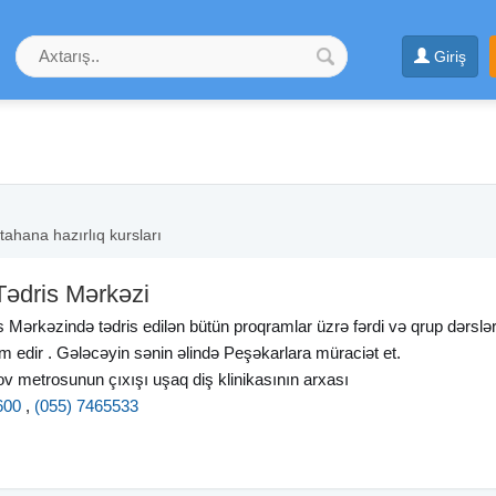
Giriş
tahana hazırlıq kursları
Tədris Mərkəzi
 Mərkəzində tədris edilən bütün proqramlar üzrə fərdi və qrup dərslər
 edir . Gələcəyin sənin əlində Peşəkarlara müraciət et.
 metrosunun çıxışı uşaq diş klinikasının arxası
600
,
(055) 7465533