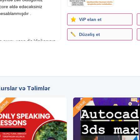
score əldə edəcəksiniz
hesablanmışdır .
ViP elan et
Düzəliş et
çıxışı, uşaq diş klinikasının
ingilisdili #Toeflbaki
lari
Kurslar və Təlimlər
irkət
Şirkət