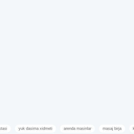
stasi
yuk dasima xidmeti
arenda masinlar
masaj birja