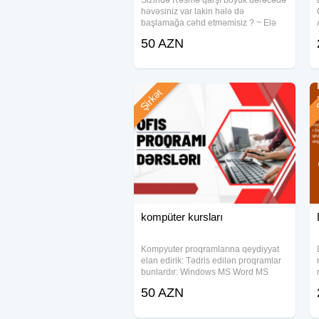
Sizində Rəsmə qarşı böyük dərəcədə
həvəsiniz var lakin hələ də
başlamağa cəhd etməmisiz ? ~ Elə
isə bu arzunuzu gec olmadan
50 AZN
gerçəkləşdirə bilərsiz . Dərslər
Peşəkar müəllimlər tərəfindən tədris
edilir Sərbəst qrafik
Şirkət
Ş
kompüter kursları
Kompyuter proqramlarına qeydiyyat
elan edirik: Tədris edilən proqramlar
bunlardır: Windows MS Word MS
Excel MS Powerpoint Outlook
50 AZN
Kursumuzda: •Peşəkar müəllim
kollektivi •Xüsusi tərtib edilmiş dərs