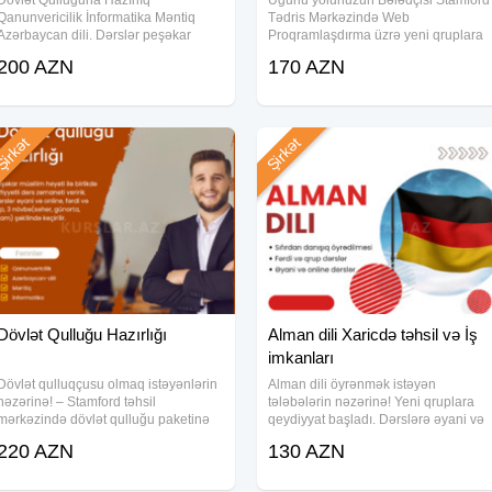
Dövlət Qulluğuna Hazırlıq
Uğurlu yolunuzun Bələdçisi Stamford
Qanunvericilik İnformatika Məntiq
Tədris Mərkəzində Web
Azərbaycan dili. Dərslər peşəkar
Proqramlaşdırma üzrə yeni qruplara
müəllim kollektivi tərəfindən tədris
qeydiyyat elan edirik. Dərslər real
200 AZN
170 AZN
edilir. Yüksək nəticə hədəfləyən bütün
lahiyələr üzərində aparılır . Bütün yaş
namizədlər müraciət edə bilər. Dərslər
qrupları üzrə qeydiyyat davam edir.
Əyani və
irkət
Şirkət
Dövlət Qulluğu Hazırlığı
Alman dili Xaricdə təhsil və İş
imkanları
Dövlət qulluqçusu olmaq istəyənlərin
Alman dili öyrənmək istəyən
nəzərinə! – Stamford təhsil
tələbələrin nəzərinə! Yeni qruplara
mərkəzində dövlət qulluğu paketinə
qeydiyyat başladı. Dərslərə əyani və
qeydiyyat davam edir. Paketə daxildir:
online; fərdi və qrup şəklində qoşula
220 AZN
130 AZN
Azərbaycan-dili, Məntiq İnformatika
və dərs saatlarını müəllim və öz
Qanunvericilik Dərslər:
vaxtınıza uyğun təyin ede bilərsiniz.