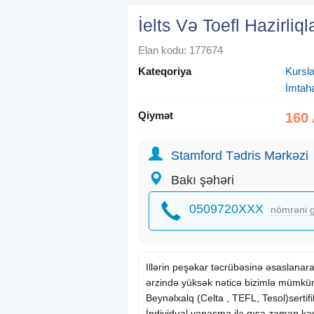
İelts Və Toefl Hazirliqla
Elan kodu: 177674
Kateqoriya
Kursla
İmtaha
Qiymət
160
Stamford Tədris Mərkəzi
Bakı şəhəri
0509720XXX
nömrəni g
Illərin peşəkar təcrübəsinə əsaslanara
ərzində yüksək nəticə bizimlə mümkün
Beynəlxalq (Celta , TEFL, Tesol)sertifik
İndividual yanaşma ilə qısa zaman kə