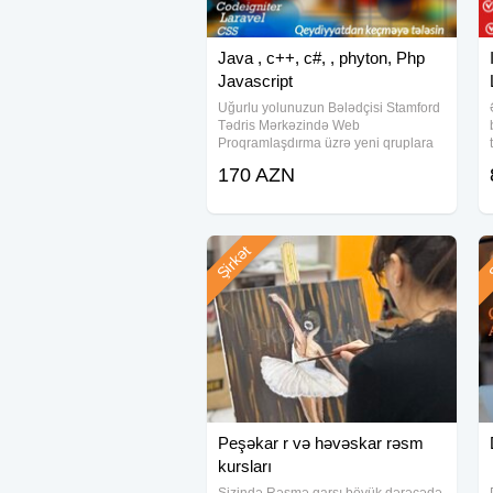
Java , c++, c#, , phyton, Php
Javascript
Uğurlu yolunuzun Bələdçisi Stamford
Tədris Mərkəzində Web
Proqramlaşdırma üzrə yeni qruplara
qeydiyyat elan edirik. Dərslər real
170 AZN
lahiyələr üzərində aparılır . Bütün yaş
qrupları üzrə qeydiyyat davam edir
Şirkət
Ş
Peşəkar r və həvəskar rəsm
kursları