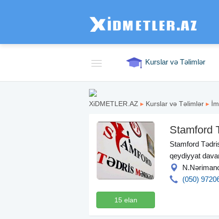
Kurslar və Təlimlər
XiDMETLER.AZ
▸
Kurslar və Təlimlər
▸
İm
Stamford 
Stamford Tədris
qeydiyyat davam
N.Nərimanov
(050) 9720
15 elan