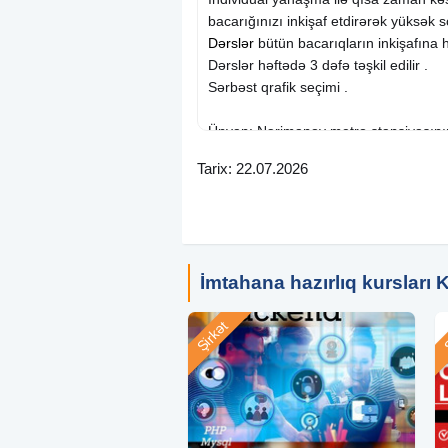
bacarığınızı inkişaf etdirərək yüksək 
Dərslər
bütün bacarıqların inkişafına 
Dərslər həftədə 3 dəfə təşkil edilir .
Sərbəst qrafik seçimi .
Ünvan: Nərimanov metro stansiyasının 
arxası.
Tarix: 22.07.2026
#İeltskurslari #Toeflkurslari #Nerimanov
#İeltsBaki #Dilkurslari #İmtahanhazriliq
İmtahana hazırlıq kursları 
Şirkət
Ş