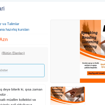
ri
r və Təlimlər
na hazırlıq kursları
 Azn
(Bütün Elanları)
östər
q deyə bilərik ki, qısa zaman
dür .
atlı müəllim kollektivi və
siyində zəif olduğunuz