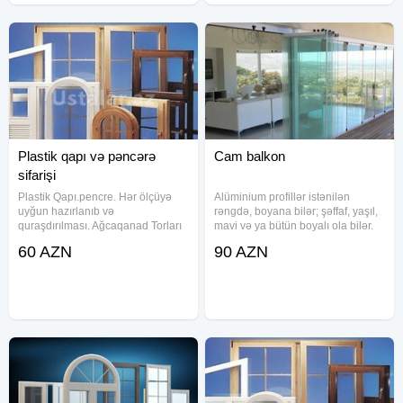
Plastik qapı və pəncərə
Cam balkon
sifarişi
Plastik Qapı.pencre. Hər ölçüyə
Alüminium profillər istənilən
uyğun hazırlanıb və
rəngdə, boyana bilər; şəffaf, yaşıl,
quraşdırılması. Ağcaqanad Torları
mavi və ya bütün boyalı ola bilər.
(Qapı Setkası) Şüşə Güzgü (Şüşə
(1 kv) -90 manat. Bizim digər
60 AZN
90 AZN
içərisinə şəbəkə yığılması) Şkaf
xidmətlərimiz: 1)Plastik qapı və
Kombi ve balkon Şkafı İstifadə
pəncərə, 2) Cam balkon, 3) Dus
etdiyimiz profillər deformasiyaya
kabin, 4)Jaluz ve