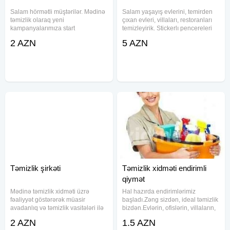
Salam hörmətli müştərilər. Mədinə
Salam yaşayış evlerini, temirden
təmizlik olaraq yeni
çıxan evleri, villaları, restoranları
kampanyalarımıza start
temizleyirik. Stickerlı pencereleri
verdik.Temirden çıxan evlerin, bağ
buxar aparatı ile
2 AZN
5 AZN
evlerinin, ofislerin, obyektlerin
temizleyirik.Perdelerin açıb yuyub
profisyonal işçiler terefinden
yerine taxırıq.Yumuşaq mebelleri
temizlenmesi, pencerelerin
aparat ile temizleyirik
yuyulması
Təmizlik şirkəti
Təmizlik xidməti endirimli
qiymət
Mədinə təmizlik xidməti üzrə
Hal hazırda endirimlərimiz
fəaliyyət göstərərək müasir
başladı.Zəng sizdən, ideal təmizlik
avadanlıq və təmizlik vasitələri ilə
bizdən.Evlərin, ofislərin, villaların,
istənilən təmizlik problemini qısa
restoranların, təmirdən çıxan
2 AZN
1.5 AZN
zamanda həll edirik Təmizlik
stikerli pəncərələrin təmizlənməsi,