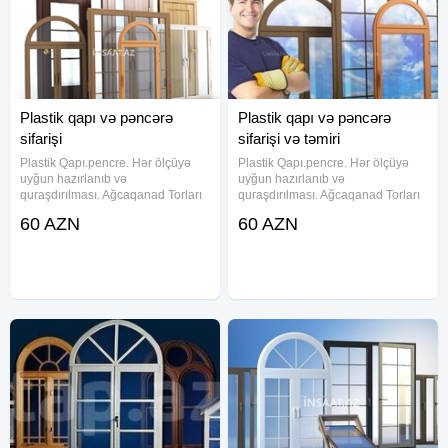
Plastik qapı və pəncərə
Plastik qapı və pəncərə
sifarişi
sifarişi və təmiri
Plastik Qapı.pencre. Hər ölçüyə
Plastik Qapı.pencre. Hər ölçüyə
uyğun hazırlanıb və
uyğun hazırlanıb və
quraşdırılması. Ağcaqanad Torları
quraşdırılması. Ağcaqanad Torları
(Qapı Setkası) Şüşə Güzgü (Şüşə
(Qapı Setkası) Şüşə Güzgü (Şüşə
60 AZN
60 AZN
içərisinə şəbəkə yığılması) Şkaf
içərisinə şəbəkə yığılması) Şkaf
Kombi ve balkon Şkafı İstifadə
Kombi ve balkon Şkafı İstifadə
etdiyimiz profillər deformasiyaya
etdiyimiz profillər deformasiyaya