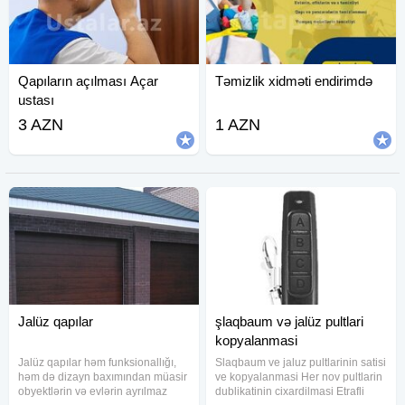
Qapıların açılması Açar
Təmizlik xidməti endirimdə
ustası
3 AZN
1 AZN
Jalüz qapılar
şlaqbaum və jalüz pultlari
kopyalanmasi
Jalüz qapılar həm funksionallığı,
Slaqbaum ve jaluz pultlarinin satisi
həm də dizayn baxımından müasir
ve kopyalanmasi Her nov pultlarin
obyektlərin və evlərin ayrılmaz
dublikatinin cixardilmasi Etrafli