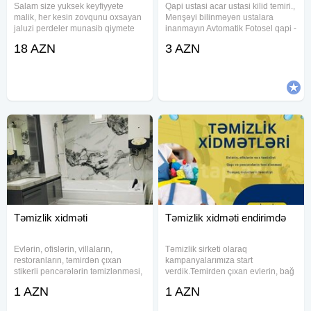
Salam size yuksek keyfiyyete
Qapi ustasi acar ustasi kilid temiri.,
malik, her kesin zovqunu oxsayan
Mənşəyi bilinməyən ustalara
jaluzi perdeler munasib qiymete
inanmayın Avtomatik Fotosel qapi -
teklif edirik. ZEBRA JALUZI
radar plata rolik inkoder remen
18 AZN
3 AZN
RULON STOR TAXTA JALUZI
blok ptanya Seyf qapi - acar
VERTIKAL PLISSE
zamok rucka sersavin barel Suse
CAMBALKON ALUMUNIYUM
qapi - motor petle
Təmizlik xidməti
Təmizlik xidməti endirimdə
Evlərin, ofislərin, villaların,
Təmizlik sirketi olaraq
restoranların, təmirdən çıxan
kampanyalarımıza start
stikerli pəncərələrin təmizlənməsi,
verdik.Temirden çıxan evlerin, bağ
pərdələrin açılıb yuyulması, divan
evlerinin, ofislerin, obyektlerin
1 AZN
1 AZN
kresloların aparatlarla
profisyonal işçiler terefinden
təmizlənməsi və s. ən münasib
temizlenmesi, pencerelerin