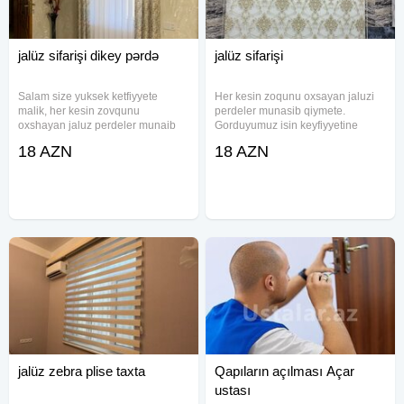
jalüz sifarişi dikey pərdə
jalüz sifarişi
Salam size yuksek ketfiyyete
Her kesin zoqunu oxsayan jaluzi
malik, her kesin zovqunu
perdeler munasib qiymete.
oxshayan jaluz perdeler munaib
Gorduyumuz isin keyfiyyetine
qiymeye teklif edirik. Gorduyumuz
zemanet veririk. Rayonlardan
18 AZN
18 AZN
ishin keyfiyyetine zemanet veririk.
sifaris qebul olunur.
Rayonlardan sifarish qebul olunur.
jalüz zebra plise taxta
Qapıların açılması Açar
ustası