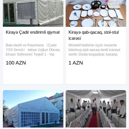
Kirayə Çadir endirimli qiymət
Kirayə qab-qacaq, stol-stul
icarəsi
Bakı daxili və Rayonlara 《Çadır
Müxtəlif tədbirlər üçün nəzərdə
7/24 Servis》 Isteye Uyğun Olaraq
tutulmuş qab-qacaq dəsti icarəyə
Ehsan Süfresinin Təşkili 1 - Vip
verilir. Dəstə boşqablar, kasalar,
Çadır 2 - Sadə Çadir 3 - Dəfn
çəngəllər, bıçaqlar, qaşıqlar,
100 AZN
1 AZN
maşını 4 - Kondisaner 5 - Defn
stəkanlar və digər qablar daxildir.
Oftamobili 6 - Pover 7 - Molla 8 -
Qablar keyfiyyətli materiallardan
Çayçi 9 - Ofisant Kişi
hazırlanmışdır və