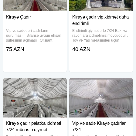
Kirayə Çadır
Kirayə çadır vip xidmət daha
endirimli
Vip ve sadederi cadırların
Endirimli qiymətlərlə 7/24 Bakı və
qurulması. Sifarise uyğun ehsan
rayonlara xidmətimiz mövcuddur .
süfresinin açılması Ofisiant
Toy və Yas mərasimləri üçün
Çayçı Qabyuyan Pover Qab-
istədiyiniz ölçüdə və dizaynda
75 AZN
40 AZN
qaşıq Stol stul Samavar Defn
çadırlar var. Məclisləriniz üçün
masını Kiraye cadır, çadır,
bizim xidmətlərimizdən istifadə
palatka, cadırlar, defn masini,
edə bilərsiniz.Qiymət
cenaze
Kirayə çadır palatka xidməti
Vip və sadə Kirayə çadırlar
7/24 münasib qiymət
7/24