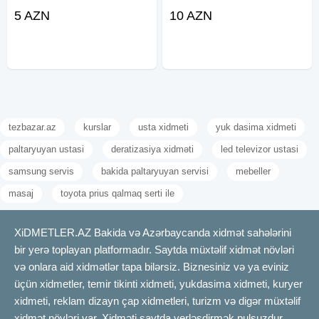
xidmetmasın defn maşını dəfn
Çayçı Qabyuyan Pover Qab-
5 AZN
10 AZN
masını cenaze xidmeti cənaze
qaşıq Stol stul Samavar Defn
dasıma, cenaze dasınma, cenaze
masını Kiraye cadır, çadır,
dasınması, qara masın, merasım
palatka, cadırlar, defn masini,
cenaze
tezbazar.az
kurslar
usta xidmeti
yuk dasima xidmeti
paltaryuyan ustasi
deratizasiya xidməti
led televizor ustasi
samsung servis
bakida paltaryuyan servisi
mebeller
masaj
toyota prius qalmaq serti ile
XiDMETLER.AZ Bakida və Azərbaycanda xidmət sahələrini
bir yerə toplayan platformadır. Saytda müxtəlif xidmət növləri
və onlara aid xidmətlər tapa bilərsiz. Biznesiniz və ya eviniz
üçün xidmetler, temir tikinti xidmeti, yukdasima xidmeti, kuryer
xidmeti, reklam dizayn çap xidmetleri, turizm və digər müxtəlif
xidmət növləri var. Xidməti saytda yerləşdirmək pulsuzdur.