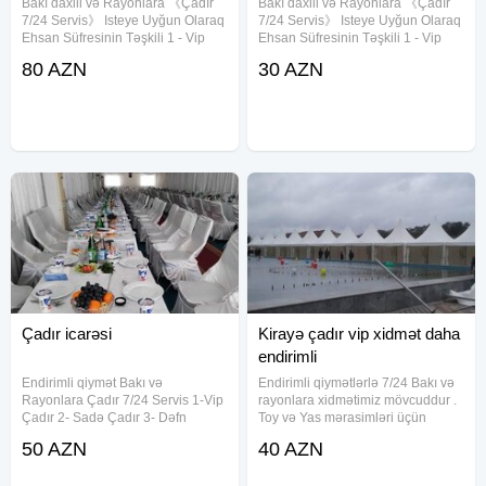
Bakı daxili və Rayonlara 《Çadır
Bakı daxili və Rayonlara 《Çadır
7/24 Servis》 Isteye Uyğun Olaraq
7/24 Servis》 Isteye Uyğun Olaraq
Ehsan Süfresinin Təşkili 1 - Vip
Ehsan Süfresinin Təşkili 1 - Vip
Çadır 2 - Sadə Çadir 3 - Dəfn
Çadır 2 - Sadə Çadir 3 - Dəfn
80 AZN
30 AZN
maşını 4 - Kondisaner 5 - Defn
maşını 4 - Kondisaner 5 - Defn
Oftamobili 6 - Pover 7 - Molla 8 -
Oftamobili 6 - Pover 7 - Molla 8 -
Çayçi 9 - Ofisant Kişi
Çayçi 9 - Ofisant Kişi
Çadır icarəsi
Kirayə çadır vip xidmət daha
endirimli
Endirimli qiymət Bakı və
Endirimli qiymətlərlə 7/24 Bakı və
Rayonlara Çadır 7/24 Servis 1-Vip
rayonlara xidmətimiz mövcuddur .
Çadır 2- Sadə Çadır 3- Dəfn
Toy və Yas mərasimləri üçün
maşını 4- Aşbaz 5- Qabyuyan 6-
istədiyiniz ölçüdə və dizaynda
50 AZN
40 AZN
Salatçı 7- Çayçı 8-Ofisant Kişi &
çadırlar var. Məclisləriniz üçün
Qadın 9- Mühafizəçi 10- Mikrofon
bizim xidmətlərimizdən istifadə