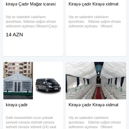
kirayə Çadır Mağar icarəsi
Kirayə çadır Kirayə xidmət
Vip ve sadederi cadırların
Vip ve sadederi cadırların
qurulması. Sifarise uyğun ehsan
qurulması. Sifarise uyğun ehsan
süfresinin açılması Ofisiant Çayçı
süfresinin açılması Ofisiant
Qabyuyan Pover Qab-qaşıq Stol
Çayçı Qabyuyan Pover Qab-
14 AZN
stul Samavar Kiraye cadır, çadır,
qaşıq Stol stul Samavar Defn
palatka, cadırlar, defn masini,
masını Kiraye cadır, çadır,
cenaze masini, qara masin.
palatka, cadırlar, defn masini,
cenaze
kirayə çadir
Kirayə çadır Kirayə xidmət
Dəfn mərasimləri ucun yuksək
Vip ve sadederi cadırların
səviyəli cənazə xidməti cənazə
qurulması. Sifarise uyğun ehsan
xidmeti cenaze xidmeti (24) saat
süfresinin açılması Ofisiant