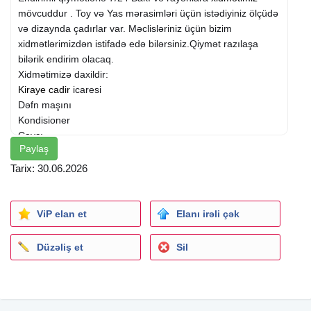
mövcuddur . Toy və Yas mərasimləri üçün istədiyiniz ölçüdə
və dizaynda çadırlar var. Məclisləriniz üçün bizim
xidmətlərimizdən istifadə edə bilərsiniz.Qiymət razılaşa
bilərik endirim olacaq.
Xidmətimizə daxildir:
Kiraye cadir
icaresi
Dəfn maşını
Kondisioner
Çayçı
Paylaş
Qiz və oğlan ofsiyantları
Qabyuyan
Tarix: 30.06.2026
Povir
Kiraye cadır, çadır, palatka, cadırlar, defn
masini
, cenaze
masini, qara masin. defn masin, magar, çadir icaresi,
ViP elan et
Elanı irəli çək
Kiraye cadır, çadır, palatka, cadırlar, magar, çadir icaresi,
Kiraye cadır, çadır, palatka, cadırlar, magar, çadir icaresi,
Düzəliş et
Sil
stol-stul kirayesi, stol , stul, stol kirayesi, stol icaresi, stul
kirayesi , stul icaresi, stol stul kirayesi, stol stul icaresi, qab,
qab qasiq, qab qasiğ, qab kirayesi, qab icaresi, qab qasiğ
kirayesi , qab qasiğ icaresi, qab qasiq kirayesi, İnsan üçün