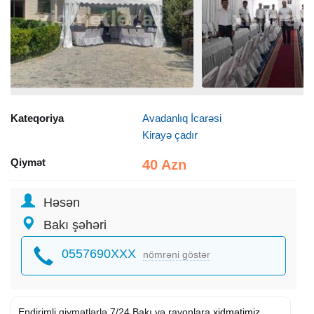
Kateqoriya
Avadanlıq İcarəsi
Kirayə çadır
Qiymət
40 Azn
Həsən
Bakı şəhəri
0557690XXX
nömrəni göstər
Endirimli qiymətlərlə 7/24 Bakı və rayonlara
xidmətimiz