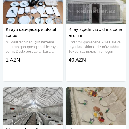
daşınması xidməti ölkə ərazisində istənilən nöqtəyə
daşınma imkanı verir. Proses üçün ayrılmış avtomobillərdə
hər daşınma sonrası xüsusi təmizlik işləri görülür.(cenaze
dasınma, ( cenaze maşını, defn maşını, meyid maşını,
tabut maşını , qara maşın, kiraye çadır , cenaze masını,
Kirayə qab-qacaq, stol-stul
Kirayə çadır vip xidmət daha
qara masın, meyıd masını, defn masını) Ритуальные
icarəsi
endirimli
услуги всех видов транспорт, рабочая сила. 24/7
Müxtəlif tədbirlər üçün nəzərdə
Endirimli qiymətlərlə 7/24 Bakı və
tutulmuş qab-qacaq dəsti icarəyə
rayonlara xidmətimiz mövcuddur .
verilir. Dəstə boşqablar, kasalar,
Toy və Yas mərasimləri üçün
çəngəllər, bıçaqlar, qaşıqlar,
istədiyiniz ölçüdə və dizaynda
1 AZN
40 AZN
stəkanlar və digər qablar daxildir.
çadırlar var. Məclisləriniz üçün
Qablar keyfiyyətli materiallardan
bizim xidmətlərimizdən istifadə
hazırlanmışdır və
edə bilərsiniz.Qiymət