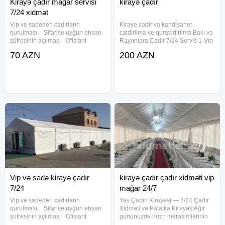
Kirayə çadır mağar servisi
kirayə çadır
7/24 xidmət
Vip ve sadederi cadırların
Kiraye cadir va kandisaner
qurulması. Sifarise uyğun ehsan
catdirilma ve qurawdirilma Bakı və
süfresinin açılması Ofisiant
Rayonlara Çadır 7/24 Servis 1-Vip
Çayçı Qabyuyan Pover Qab-
Çadır 2- Sadə Çadır 3- Dəfn
70 AZN
200 AZN
qaşıq Stol stul Samavar Defn
maşını 4- Kandisaner 5- Aşbaz 6-
masını Kiraye cadır, çadır,
Qabyuyan 7- Çayçı 8-Ofisant Kişi
palatka, cadırlar, defn masini,
& Qadın 9-
cenaze
Vip və sadə kirayə çadır
kirayə çadır çadır xidməti vip
7/24
mağar 24/7
Vip ve sadederi cadırların
Yas Çadırı Kirayəsi — 7/24 Çadır
qurulması. Sifarise uyğun ehsan
Xidməti və Palatka KirayəsiAğır
süfresinin açılması Ofisiant
gününüzdə hüzn mərasimlərinin
Çayçı Qabyuyan Pover Qab-
operativ və yüksək səviyyədə