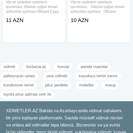
Vip ve sadederi cadırların
Vip ve sadederi cadırların
qurulması. Sifarise uyğun ehsan
qurulması. Sifarise uyğun ehsan
süfresinin açılması Ofisiant Çayçı
süfresinin açılması Ofisiant
Qabyuyan Pover Qab-qaşıq Stol
Çayçı Qabyuyan Pover Qab-
11 AZN
10 AZN
stul Samavar Kiraye cadır, çadır,
qaşıq Stol stul Samavar Defn
palatka, cadırlar, defn masini,
masını Kiraye cadır, çadır,
cenaze masini, qara masin.
palatka, cadırlar, defn masini,
cenaze
xidmet
tezbazar.az
kurslar
arenda masinlar
paltaryuyan ustasi
usta xidmeti
soyuducu temiri servis
kondisioner temiri
jaluz perdeler
mebeller
masaj
toyota prius qalmaq serti ile
XiDMETLER.AZ Bakida və Azərbaycanda xidmət sahələrini
bir yerə toplayan platformadır. Saytda müxtəlif xidmət növləri
və onlara aid xidmətlər tapa bilərsiz. Biznesiniz və ya eviniz
üçün xidmetler, temir tikinti xidmeti, yukdasima xidmeti, kuryer