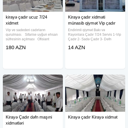
kirayə çadır ucuz 7/24
Kirayə çadır xidməti
xidmet
münasib qiymət Vip çadır
Vip ve sadederi cadırların
Endirimli qiymət Bakı və
qurulması. Sifarise uyğun ehsan
Rayonlara Çadır 7/24 Servis 1-Vip
süfresinin açılması Ofisiant
Çadır 2- Sadə Çadır 3- Dəfn
Çayçı Qabyuyan Pover Qab-
maşını 4- Aşbaz 5- Qabyuyan 6-
180 AZN
14 AZN
qaşıq Stol stul Samavar Defn
Salatçı 7- Çayçı 8-Ofisant Kişi &
masını Kiraye cadır, çadır,
Qadın 9- Mühafizəçi 10- Mikrofon
palatka, cadırlar, defn masini,
11- Stol-Stul 12- Qab-qaşıq 13-
cenaze
Kirayə Çadır dəfn maşıni
Kirayə çadır Kirayə xidmət
xidmətləri