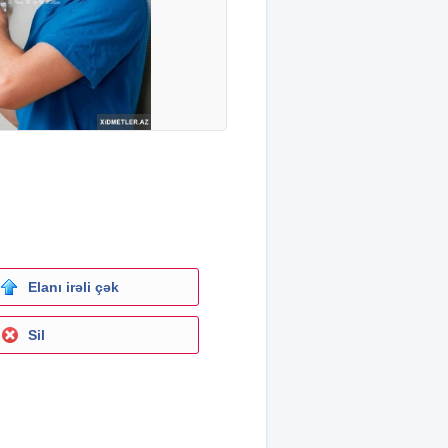
Elanı irəli çək
Sil