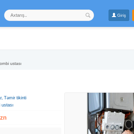
Giriş
ombi ustası
, Təmir tikinti
 ustası
Azn