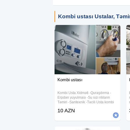
Kombi ustası Ustalar, Təmir 
Kombi ustası
Kombi Usta Xidməti -Quraşdırma -
Erpdən yuyulması -Su sızı ntıların
Təmiri -Santexnik -Təcili Usta kombi
servisi xidmeti, konbi temiri , her gun
10 AZN
kombilerin temiri xidmeti gosterilir
Kombi ustasi , kombi ustası , kombi