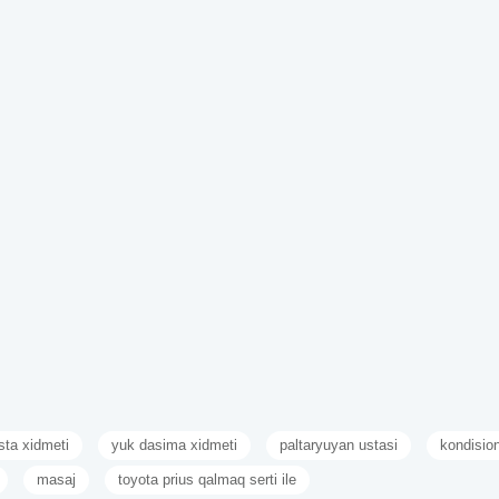
sta xidmeti
yuk dasima xidmeti
paltaryuyan ustasi
kondisio
masaj
toyota prius qalmaq serti ile