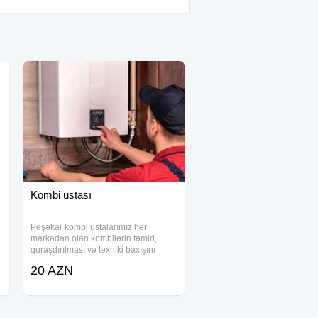
Kombi ustası
Peşəkar kombi ustalarımız hər
,
markadan olan kombilərin təmiri,
quraşdırılması və texniki baxışını
yüksək səviyyədə həyata keçirir.
20 AZN
Xidmətlərimizə kombilərin dərindən
yuyulması, hava vurulması, isti su
xətlərinin və