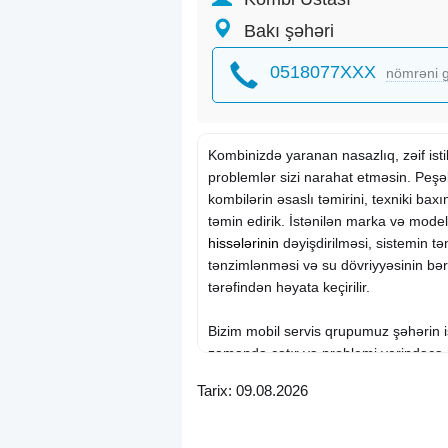
Bakı şəhəri
0518077XXX
nömrəni g
Kombinizdə yaranan nasazlıq, zəif isti
problemlər sizi narahat etməsin. Peş
kombilərin əsaslı təmirini, texniki bax
təmin edirik. İstənilən marka və mode
hissələrinin
dəyişdirilməsi, sistemin t
tənzimlənməsi və su dövriyyəsinin bə
tərəfindən həyata keçirilir.
Bizim mobil servis qrupumuz şəhərin i
zamanda çatır və problemi yerindəcə
sizi soyuqda qoymamaq üçün sürətli və
Tarix: 09.08.2026
Hər görülən işə rəsmi zəmanət verilir v
orijinal keyfiyyətdə olur.