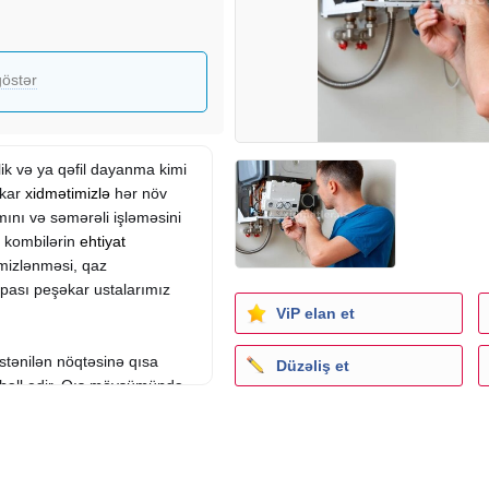
östər
lik və ya qəfil dayanma kimi
əkar
xidmətimizlə
hər növ
ımını və səmərəli işləməsini
l kombilərin
ehtiyat
əmizlənməsi, qaz
rpası peşəkar ustalarımız
ViP elan et
stənilən nöqtəsinə qısa
Düzəliş et
 həll edir. Qış mövsümündə
 operativ xidmət göstəririk.
ə istifadə olunan detallar