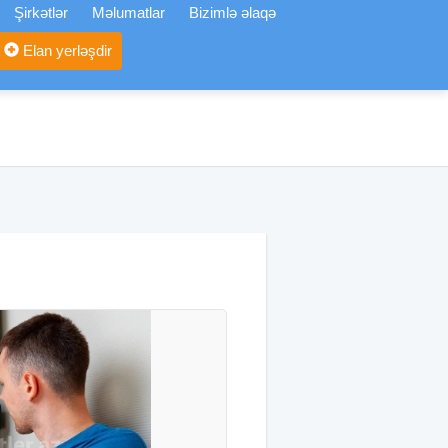
Şirkətlər
Məlumatlar
Bizimlə əlaqə
Elan yerləşdir