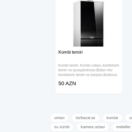
Kombi temiri
Kombi təmiri, Kombi ustası, kombilərin
təmiri və quraşdırılması.Bütün növ
kombilərin təmiri və bərpası.Buderus,
ECA, Falke, Baymak, Maktek, Termet,
50 AZN
Bosch, Vanvard və.s təmiri.ÇXR
istehsalı olan kombilərin təmiri.
ustasi
tezbazar.az
kurslar
u
su sizinti
kamera ustasi
mebeller