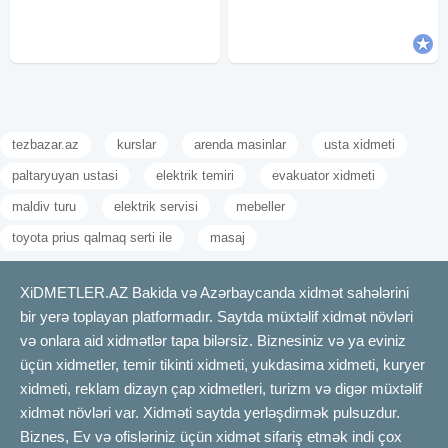
ehsan süfresinin açılması Ofisiant
xidmetinizdeyik.
Çayçı Qabyuyan
tezbazar.az
kurslar
arenda masinlar
usta xidmeti
paltaryuyan ustasi
elektrik temiri
evakuator xidmeti
maldiv turu
elektrik servisi
mebeller
toyota prius qalmaq serti ile
masaj
XiDMETLER.AZ Bakida və Azərbaycanda xidmət sahələrini
bir yerə toplayan platformadır. Saytda müxtəlif xidmət növləri
və onlara aid xidmətlər tapa bilərsiz. Biznesiniz və ya eviniz
üçün xidmetler, temir tikinti xidmeti, yukdasima xidmeti, kuryer
xidmeti, reklam dizayn çap xidmetleri, turizm və digər müxtəlif
xidmət növləri var. Xidməti saytda yerləşdirmək pulsuzdur.
Biznes, Ev və ofisləriniz üçün xidmət sifariş etmək indi çox