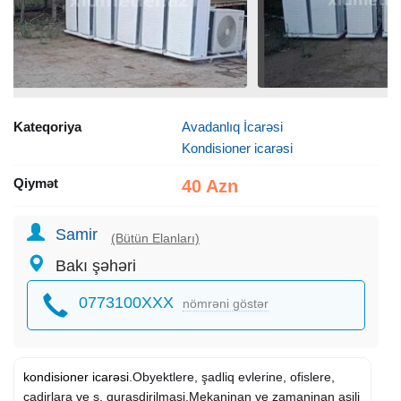
Kateqoriya
Avadanlıq İcarəsi
Kondisioner icarəsi
Qiymət
40 Azn
Samir
(Bütün Elanları)
Bakı şəhəri
0773100XXX
nömrəni göstər
kondisioner icarəsi
.Obyektlere, şadliq evlerine, ofislere,
cadirlara ve s. qurasdirilmasi.Mekaninan ve zamaninan asili