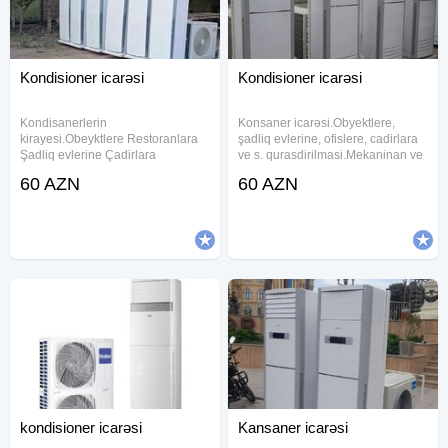
Kondisioner icarəsi
Kondisioner icarəsi
Kondisanerlerin
Konsaner icarəsi.Obyektlere,
kirayesi.Obeyktlere Restoranlara
şadliq evlerine, ofislere, cadirlara
Şadliq evlerine Çadirlara
ve s. qurasdirilmasi.Mekaninan ve
qurasdirilmasi.Mekanindan ve
zamaninan asili olmayaraq 24/7
60 AZN
60 AZN
zamanindan asli olmayaraq 24/7
xidmetinizdeyik. Sifarise uyğun
xidmetinizdeyik.
ehsan süfresinin açılması Ofisiant
Çayçı Qabyuyan
kondisioner icarəsi
Kansaner icarəsi