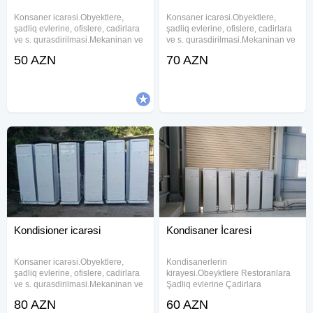
Konsaner icarəsi.Obyektlere,
Konsaner icarəsi.Obyektlere,
şadliq evlerine, ofislere, cadirlara
şadliq evlerine, ofislere, cadirlara
ve s. qurasdirilmasi.Mekaninan ve
ve s. qurasdirilmasi.Mekaninan ve
zamaninan asili olmayaraq 24/7
zamaninan asili olmayaraq 24/7
50 AZN
70 AZN
xidmetinizdeyik. Sifarise uyğun
xidmetinizdeyik. Sifarise uyğun
ehsan süfresinin açılması Ofisiant
ehsan süfresinin açılması Ofisiant
Çayçı Qabyuyan
Çayçı Qabyuyan
Kondisioner icarəsi
Kondisaner İcaresi
Konsaner icarəsi.Obyektlere,
Kondisanerlerin
şadliq evlerine, ofislere, cadirlara
kirayesi.Obeyktlere Restoranlara
ve s. qurasdirilmasi.Mekaninan ve
Şadliq evlerine Çadirlara
zamaninan asili olmayaraq 24/7
qurasdirilmasi.Mekanindan ve
80 AZN
60 AZN
xidmetinizdeyik. Sifarise uyğun
zamanindan asli olmayaraq 24/7