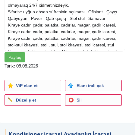
olmayaraq 24/7
xidmetinizdeyik
.
Sifarise uyğun ehsan süfresinin açılması Ofisiant Çayçı
Qabyuyan Pover Qab-qaşıq Stol stul Samavar
Kiraye cadır, çadır, palatka, cadırlar, magar, çadir icaresi,
Kiraye cadır, çadır, palatka, cadırlar, magar, çadir icaresi,
Kiraye cadır, çadır, palatka, cadırlar, magar, çadir icaresi,
stol-stul kirayesi, stol , stul, stol kirayesi, stol icaresi, stul
kirayesi , stul icaresi, stol stul kirayesi, stol stul icaresi, qab,
Paylaş
qab qasiq, qab qasiğ, qab kirayesi, qab icaresi, qab qasiğ
kirayesi , qab qasiğ icaresi, qab qasiq kirayesi, palatka
Tarix: 09.08.2026
kirayesi, kansaner icaresi, kandisaner icaresi, kondisaner,
kansaner icaresi, kandisioner icaresi, kondisioner kirayesi,
kansaner kirayesi)
ViP elan et
Elanı irəli çək
Düzəliş et
Sil
Kondisioner icarəsi Avadanlıq İcarəsi