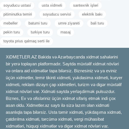
soyuducu ustasi
usta xidmeti
santexnik işləri
pitiminutka temiri
soyuducu servisi
elektrik bakı
mebeller
batumi turu
umre ziyareti
bali turu
pekin turu
turkiye turu
masaj
toyota prius qalmaq serti ile
XiDMETLER.AZ Bakida və Azərbaycanda xidmət sahələrini
bir yerə toplayan platformadır. Saytda müxtəlif xidmət növləri
və onlara aid xidmətlər tapa bilərsiz. Biznesiniz və ya eviniz
üçün xidmetler, temir tikinti xidmeti, yukdasima xidmeti, kuryer
xidmeti, reklam dizayn çap xidmetleri, turizm və digər müxtəlif
xidmət növləri var. Xidməti saytda yerləşdirmək pulsuzdur.
Biznes, Ev və ofisləriniz üçün xidmət sifariş etmək indi çox
asan oldu. Xidmetler.az saytı ilə sizə lazım olan xidməti
asanlıqla tapa bilərsiz. Usta təmir xidməti, yükdaşıma xidməti,
çatdırılma xidməti, tərcümə xidməti, vergi mühasibat
xidmətləri, hüquqi xidmətlər və digər xidmət növləri var.