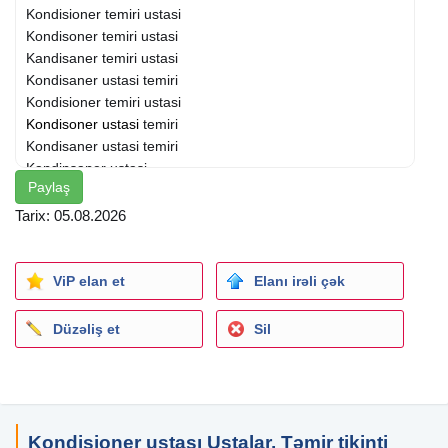
Kondisioner temiri ustasi
Kondisoner temiri ustasi
Kandisaner temiri ustasi
Kondisaner ustasi temiri
Kondisioner temiri ustasi
Kondisoner ustasi
temiri
Kondisaner ustasi temiri
Kandinsaner ustasi
Paylaş
Kondisaner ustasi
Kondisaner temiri
Tarix: 05.08.2026
Kondisioner ustasi
Kondisioner temiri
kondisyoner ustasi
ViP elan et
Elanı irəli çək
kondisyoner ustası
kondisyoner ustası
Düzəliş et
Sil
kondisyaner ustasi
kondisyaner ustası
kandisyaner ustası
kandisyaner ustasi
Kandisaner ustasi
Kondisioner ustası Ustalar, Təmir tikinti