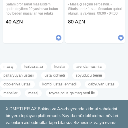
Salam profisanal masajistem
- Masajçı seçimi sərbəstdir. -
qadin deyilem 20 yasim var butun
Sifarişləriniz 1 saat öncədən qəbul
nov beden masajlari var relaks
olunur. İş vaxtımız: 09:00 - 04:00
sport kalastik yanliz beyler narahat
dək 1 saat - 80 manat Qeyd:
40 AZN
80 AZN
etsin xidmet 7/24 xidmetinizdeyem
Qiymət 1 saat üçün nəzərdə
tutulub.
masaj
tezbazar.az
kurslar
arenda masinlar
paltaryuyan ustasi
usta xidmeti
soyuducu təmiri
otopleniya ustasi
kombi ustasi ehmedli
qabyuyan ustasi
mebeller
masaj
toyota prius qalmaq serti ile
XiDMETLER.AZ Bakida və Azərbaycanda xidmət sahələrini
bir yerə toplayan platformadır. Saytda müxtəlif xidmət növləri
və onlara aid xidmətlər tapa bilərsiz. Biznesiniz və ya eviniz