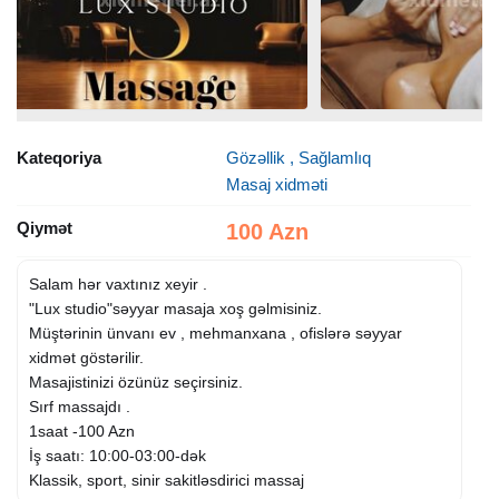
Kateqoriya
Gözəllik , Sağlamlıq
Masaj xidməti
Qiymət
100 Azn
Salam hər vaxtınız xeyir .
"Lux studio"səyyar masaja xoş gəlmisiniz.
Müştərinin ünvanı ev , mehmanxana , ofislərə səyyar
xidmət göstərilir.
Masajistinizi özünüz seçirsiniz.
Sırf massajdı .
1saat -100 Azn
İş saatı: 10:00-03:00-dək
Klassik, sport, sinir sakitləsdirici massaj