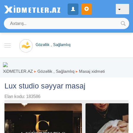
Gözəllik , Sağlamlıq
XiDMETLER.AZ
▸
Gözəllik , Sağlamlıq
▸
Masaj xidməti
Lux studio səyyar masaj
Elan kodu: 183586