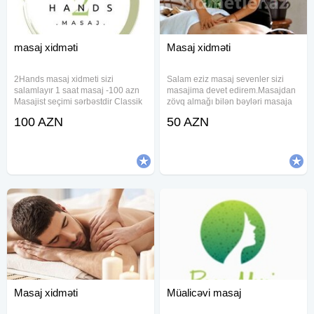
masaj xidməti
Masaj xidməti
2Hands masaj xidmeti sizi
Salam eziz masaj sevenler sizi
salamlayır 1 saat masaj -100 azn
masajima devet edirem.Masajdan
Masajist seçimi sərbəstdir Classik
zövq almağı bilən bəyləri masaja
masaj Sport masaj Relax masaj
dəvət edirəm. Masajdan sonra
100 AZN
50 AZN
Üz masaji Anticelulit masaj
özünüzü rahat ve daha gümrah
Hicama(elavə odənişli) Zeli(elavə
hiss edeceksiniz.Səmimi, mülayim
odənişli) Bankalanma(elavə
en önemlisi işini seven xanımam
Masaj xidməti
Müalicəvi masaj