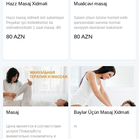
Hazz Masaj Xidməti
Mualicəvi masaj
Hazz masaj xidmeti sizi salamlayır
Salam olsun özüne hormet edıb
Peşəkar işci kollektivimiz ilə
qarsısındakı xanıma normal
xidmətinizdədir 1 saat masaj -80
sevıyyelı davranan bakımızın
azn Masajist seçimi sərbəstdir
masaj sevnlri
80 AZN
80 AZN
Classic masaj Sport masaj Relax
masaj Üz masaji Xidmət ünvana
qəlir: •Sifarişlər 1 saat
Masaj
Bəylər Üçün Masaj Xidməti
Цена меняется в соответствие
m
услуги! Пожалуйста
внимательно ознакомтесь я