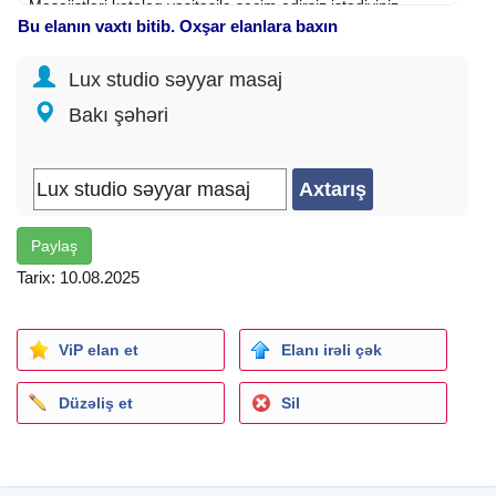
Masajistləri kataloq vasitəsilə secim edirsiz istədiyiniz
Bu elanın vaxtı bitib. Oxşar elanlara baxın
masajist gəlir ünvana.
Sifariş 1 saat əvvəl verilir və masajist 1 saata ünvanda olur
Lux studio səyyar masaj
QEYiD iNTiM YOXDUR
Bakı şəhəri
Paylaş
Tarix: 10.08.2025
ViP elan et
Elanı irəli çək
Düzəliş et
Sil