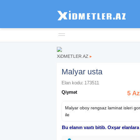
XiDMETLER.AZ
▸
Malyar usta
Elan kodu: 173511
Qiymət
5 A
Malyar oboy rengsaz laminat isleri go
ile
Bu elanın vaxtı bitib. Oxşar elanlara