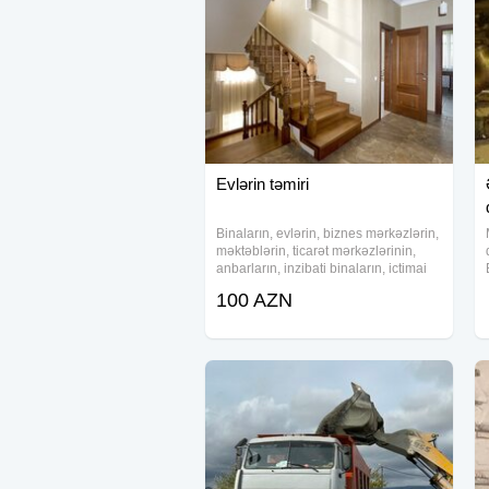
Evlərin təmiri
Binaların, evlərin, biznes mərkəzlərin,
məktəblərin, ticarət mərkəzlərinin,
anbarların, inzibati binaların, ictimai
binaların, xüsusi təyinatlı binaların və
100 AZN
s. tikinti və təmirini həyata keçiririk