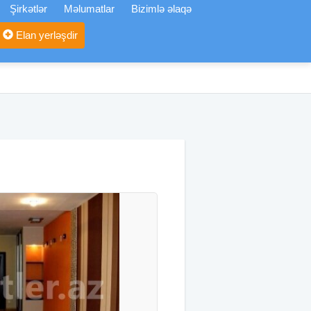
Şirkətlər
Məlumatlar
Bizimlə əlaqə
Elan yerləşdir