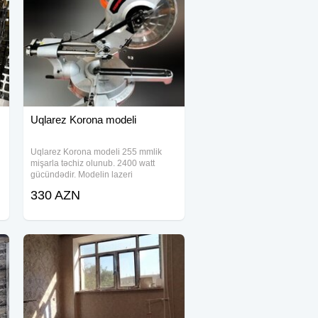
Uqlarez Korona modeli
Uqlarez Korona modeli 255 mmlik
mişarla təchiz olunub. 2400 watt
gücündədir. Modelin lazeri
mövcuddur. Uzunluğu 35 sm-ə qədər
330 AZN
kəsə bilir. Model reyslidir. Reysləri
paçevniklidir. Təmiz mis sarğılıdır.
Dövvriyyəsi 1