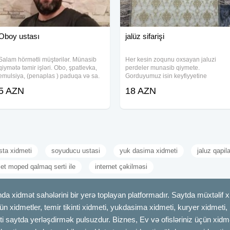
Oboy ustası
jalüz sifarişi
Salam hörmətli müştərilər. Münasib
Her kesin zoqunu oxsayan jaluzi
qiymətə təmir işləri. Obo, şpatlevka,
perdeler munasib qiymete.
emulsiya, (penaplas ) paduqa və sa.
Gorduyumuz isin keyfiyyetine
Tez və səliqəli münasib və keyfiyyətli,
zemanet veririk. Rayonlardan sifaris
5 AZN
18 AZN
wotsapp -lada əlaqə saxlaya
qebul olunur.
bilərsiniz.
sta xidmeti
soyuducu ustasi
yuk dasima xidmeti
jaluz qapila
et moped qalmaq serti ile
internet çəkilməsi
dmət sahələrini bir yerə toplayan platformadır. Saytda müxtəlif xid
çün xidmetler, temir tikinti xidmeti, yukdasima xidmeti, kuryer xidmeti
ti saytda yerləşdirmək pulsuzdur. Biznes, Ev və ofisləriniz üçün xidmə