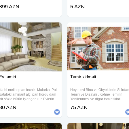
Böyrək daşlarının əriməsinə kömək
işdəri izalyasiya işdəri isdi aqlay
899 AZN
5 AZN
edir; 3) Ürək ritmini tənzimləyir və
selekonlu boyalardan isdifade edirik
ürək damar xəstəliklərinə qarşı
gasadin uzun omurlu olmasina gore
her
Ev təmiri
Təmir xidməti
Kafel metlaq san texnik. Malarka. Pol
Heyet evi Bina ve Obyektlerin Sifirda
patalok laminant alç ıpan hörgü dam
Temiri ve Dizayni , Kohne Temirin
bir sözlə bütün işlər gorulur. Evlerin
Yenilenmesi ve digər təmir tikinti
temiri ve tikintisi. Evde Xırda işlərdən
xidmətləri görürük. Elektrik Alcipan
80 AZN
75 AZN
tutmuş Evin tam təmirin də hayata
Santexnik Laminat Padvisnoy Kafel-
keciririk . Malyar (Astar
Metlax Aboy Malyar ve s. Bir