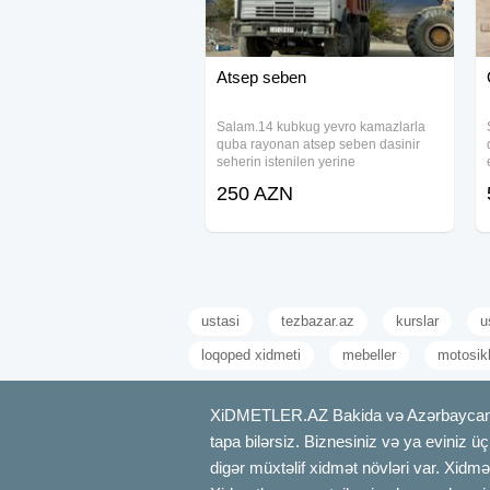
Atsep seben
Salam.14 kubkug yevro kamazlarla
quba rayonan atsep seben dasinir
seherin istenilen yerine
250 AZN
ustasi
tezbazar.az
kurslar
u
loqoped xidmeti
mebeller
motosikl
XiDMETLER.AZ Bakida və Azərbaycanda xi
tapa bilərsiz. Biznesiniz və ya eviniz ü
digər müxtəlif xidmət növləri var. Xidmə