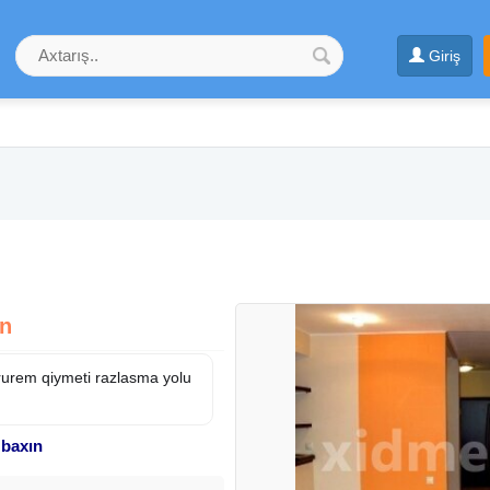
Giriş
zn
rurem qiymeti razlasma yolu
 baxın