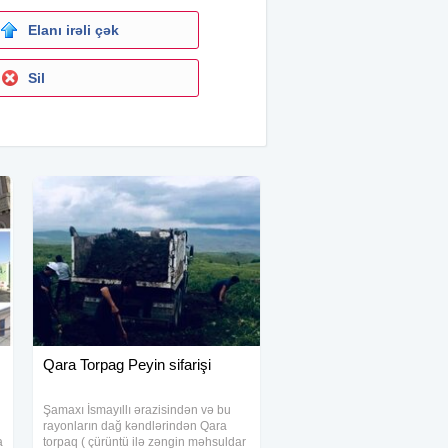
Elanı irəli çək
Sil
Qara Torpag Peyin sifarişi
Şamaxı İsmayıllı ərazisindən və bu
rayonların dağ kəndlərindən Qara
a
torpaq ( çürüntü ilə zəngin məhsuldar