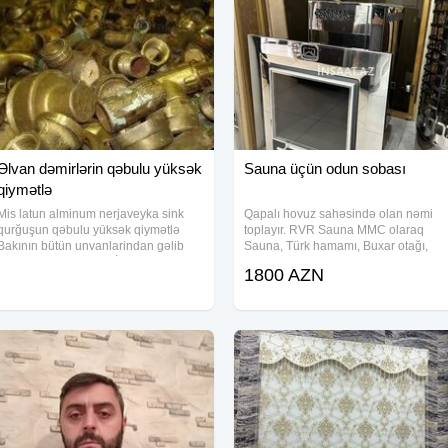
Əlvan dəmirlərin qəbulu yüksək
Sauna üçün odun sobası
qiymətlə
Mis latun alminum nerjaveyka sink
Qapalı hovuz sahəsində olan nəmi
qurğuşun qəbulu yüksək qiymətlə
toplayır. RVR Sauna MMC olaraq
Bakının bütün unvanlarindan gəlib
Sauna, Türk hamamı, Buxar otağı,
aparırıq. Ən azı 200 KİLODAN ARTIQ
Macəra duşu, Qar otağı, Buz bulağı,
1800 AZN
ÇƏKİLƏRLƏ İŞLƏYİRİK az cəkilərin
Şok duşu sistemlərinin satışı,
qiyməti aşağı olacaq Mis, latun
quraşdırılması, texniki xidməti, servizi
alminum nerj sink
üzrə