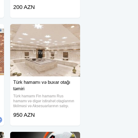
meşə və dağ torpağı lapatka ilə
200 AZN
torpaqğın üst qatı qalanır ) istənilən
bitki və gül kolları əkdikdə bitir. peyin
Türk hamamı və buxar otağı
təmiri
n
Türk hamamı Fin hamamı Rus
hamamı və digər istirahət otaglarının
tikilməsi və Aksesuarlarının satışı.
950 AZN