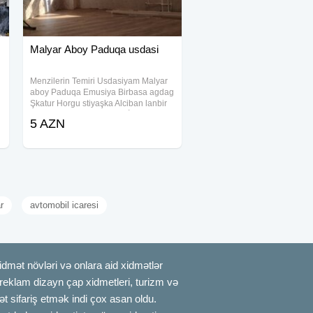
Malyar Aboy Paduqa usdasi
Menzilerin Temiri Usdasiyam Malyar
aboy Paduqa Emusiya Birbasa agdag
Şkatur Horgu stiyaşka Alciban lanbir
Laminat Nemisdiye Qarsi İzalasiya
5 AZN
isderinin gorulmesi Butun Xirda para
isderin gorulmesi Qiymet
r
avtomobil icaresi
mət növləri və onlara aid xidmətlər
, reklam dizayn çap xidmetleri, turizm və
t sifariş etmək indi çox asan oldu.