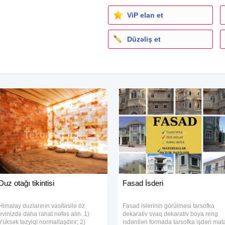
ViP elan et
Düzəliş et
Duz otağı tikintisi
Fasad İsderi
Himalay duzlarının vasitəsilə öz
Fasad islerinin görülməsi tarsofka
evinizdə daha rahat nəfəs alın. 1)
dekarativ svaq dekarativ boya reng
Yüksək təzyiqi normallaşdırır; 2)
isdənilən formada tarsofka işdəri mat