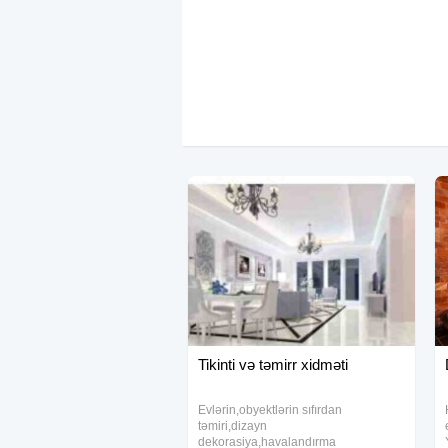
Tikinti və təmirr xidməti
Evlərin,obyektlərin sıfırdan
təmiri,dizayn
dekorasiya,havalandırma