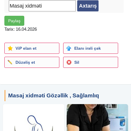
Paylaş
Tarix: 16.04.2026
ViP elan et
Elanı irəli çək
Düzəliş et
Sil
Masaj xidməti Gözəllik , Sağlamlıq