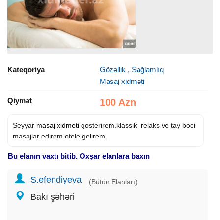
Kateqoriya
Gözəllik , Sağlamlıq
Masaj xidməti
Qiymət
100 Azn
Seyyar
masaj xidmeti
gosterirem.klassik, relaks ve tay bodi
masajlar edirem.otele gelirem.
Bu elanın vaxtı bitib. Oxşar elanlara baxın
S.efendiyeva
(Bütün Elanları)
Bakı şəhəri