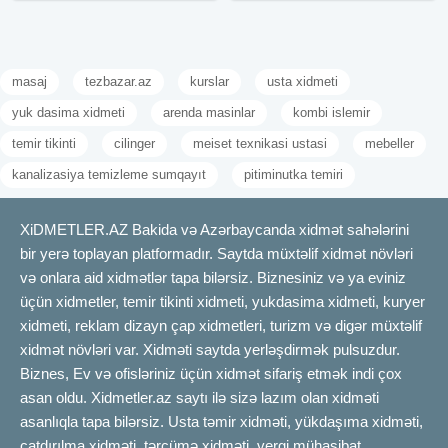
masaj
tezbazar.az
kurslar
usta xidmeti
yuk dasima xidmeti
arenda masinlar
kombi islemir
temir tikinti
cilinger
meiset texnikasi ustasi
mebeller
kanalizasiya temizleme sumqayıt
pitiminutka temiri
XiDMETLER.AZ Bakida və Azərbaycanda xidmət sahələrini
bir yerə toplayan platformadır. Saytda müxtəlif xidmət növləri
və onlara aid xidmətlər tapa bilərsiz. Biznesiniz və ya eviniz
üçün xidmetler, temir tikinti xidmeti, yukdasima xidmeti, kuryer
xidmeti, reklam dizayn çap xidmetleri, turizm və digər müxtəlif
xidmət növləri var. Xidməti saytda yerləşdirmək pulsuzdur.
Biznes, Ev və ofisləriniz üçün xidmət sifariş etmək indi çox
asan oldu. Xidmetler.az saytı ilə sizə lazım olan xidməti
asanlıqla tapa bilərsiz. Usta təmir xidməti, yükdaşıma xidməti,
çatdırılma xidməti, tərcümə xidməti, vergi mühasibat