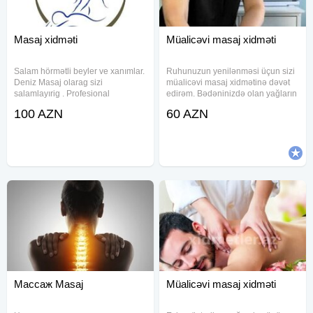
Masaj xidməti
Müalicəvi masaj xidməti
Salam hörmətli beyler ve xanımlar.
Ruhunuzun yenilənməsi üçun sizi
Deniz Masaj olarag sizi
müalicəvi masaj xidmətinə dəvət
salamlayırig . Profesional
edirəm. Bədəninizdə olan yağların
masajistkalarimizla
piylənmə duzlaşma bel boyun
100 AZN
60 AZN
xidmətinizdəyik Sport Klassik
nahiyəsində olan ağrılarin aradan
Relax masaj növləri Siz dəvət edin
qaldırılmasi. Təmiz dəsmallar
biz gələk. Sifarişlər 1 saat
şampun gel masajdan sonra duş
öncədən qəbul olur
Массаж Masaj
Müalicəvi masaj xidməti