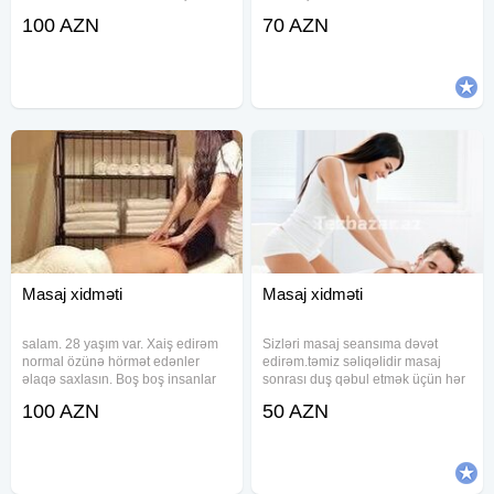
lakin biz sizə narın və incə
dərin şəkildə rahatladır, stressi
100 AZN
70 AZN
əllərimizlem tam sakitçilik,
aradan qaldırır, qan dövranını
professional masaj və razı
sürətləndirir və əzələ gərginliyini
qalacağınıza zəmanət verirəm.
azaldır. Hər
Sizə
Masaj xidməti
Masaj xidməti
salam. 28 yaşım var. Xaiş edirəm
Sizləri masaj seansıma dəvət
normal özünə hörmət edənler
edirəm.təmiz səliqəlidir masaj
əlaqə saxlasın. Boş boş insanlar
sonrası duş qəbul etmək üçün hər
narahat etməsin. 1 saat
bir şərait var super xidmətdən
100 AZN
50 AZN
100manatdı. Ətraflı məlumat
yararlanmaga tələsin həm
almaq istəyənlər əlaqə saxlasın.
vaxtınıza həm cibinizə qənaət
etmək sizin üçün də ən yaxşısıdır.