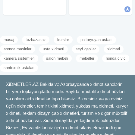
en önemlisi işini seven xanımam
masaj
tezbazar.az
kurslar
paltaryuyan ustasi
arenda masinlar
usta xidmeti
seyf qapilar
xidməti
kamera sistemleri
salon mebeli
mebeller
honda civic
santexnik ustalari
XiDMETLER.AZ Bakida və Azərbaycanda xidmət sahələrini
bir yerə toplayan platformadır. Saytda müxtəlif xidmət növləri
və onlara aid xidmətlər tapa bilərsiz. Biznesiniz və ya eviniz
üçün xidmetler, temir tikinti xidmeti, yukdasima xidmeti, kuryer
xidmeti, reklam dizayn çap xidmetleri, turizm və digər müxtəlif
xidmət növləri var. Xidməti saytda yerləşdirmək pulsuzdur.
Biznes, Ev və ofisləriniz üçün xidmət sifariş etmək indi çox
asan oldu. Xidmetler.az saytı ilə sizə lazım olan xidməti