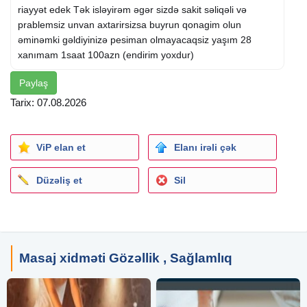
riayyət edek Tək isləyirəm əgər sizdə sakit səliqəli və
prablemsiz unvan axtarirsizsa buyrun qonagim olun
əminəmki gəldiyinizə pesiman olmayacaqsiz yaşım 28
xanımam 1saat 100azn (endirim yoxdur)
Paylaş
Tarix: 07.08.2026
ViP elan et
Elanı irəli çək
Düzəliş et
Sil
Masaj xidməti Gözəllik , Sağlamlıq