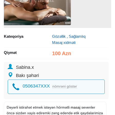
Kateqoriya
Gözəllik , Sağlamlıq
Masaj xidməti
Qiymət
100 Azn
Sabina.x
Bakı şəhəri
0506347XXX
nömrəni göstər
Dəyərli istirahət etmek istəyən hörmətli
masaj
sevenler
öncə sizdən xayis ediremki zəng edendə etik qaydalarimiza