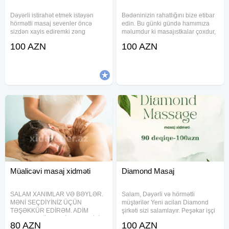
Dəyərli istirahət etmek istəyən
Bədəninizin rahatlığını bize etibar
hörmətli masaj sevenler öncə
edin. Bu günki gündə hamımıza
sizdən xayis ediremki zəng
məlumdur ki masajıstkalar çoxdur,
edendə etik qaydalarimiza riayyət
lakin biz sizə narın və incə
100 AZN
100 AZN
edek Tək isləyirəm əgər sizdə
əllərimizlem tam sakitçilik,
sakit səliqəli və prablemsiz unvan
professional masaj və razı
axtarirsizsa buyrun qonagim olun
qalacağınıza zəmanət verirəm.
Sizə
Müalicəvi masaj xidməti
Diamond Masaj
SALAM XANIMLAR VƏ BƏYLƏR.
Salam, Dəyərli və hörmətli
MƏNİ SEÇDİYİNİZ ÜÇÜN
müştərilər Yeni acilan Diamond
TƏŞƏKKÜR EDİRƏM. ADİM
şirkəti sizi salamlayır. Peşəkar işçi
DOKTOR GÜNAY. TİBB TƏHSİLİM
kollektivi ilə seyyar olaraq
80 AZN
100 AZN
VAR 2016-Cİ İLDƏN HƏKİM
xidmətinizdəyik. Massaj növləri: