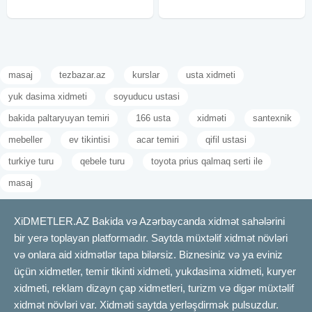
SONDUR. HER YOLDAN KECENİ
QƏBUL ETMİRƏM
masaj
tezbazar.az
kurslar
usta xidmeti
yuk dasima xidmeti
soyuducu ustasi
bakida paltaryuyan temiri
166 usta
xidməti
santexnik
mebeller
ev tikintisi
acar temiri
qifil ustasi
turkiye turu
qebele turu
toyota prius qalmaq serti ile
masaj
XiDMETLER.AZ Bakida və Azərbaycanda xidmət sahələrini
bir yerə toplayan platformadır. Saytda müxtəlif xidmət növləri
və onlara aid xidmətlər tapa bilərsiz. Biznesiniz və ya eviniz
üçün xidmetler, temir tikinti xidmeti, yukdasima xidmeti, kuryer
xidmeti, reklam dizayn çap xidmetleri, turizm və digər müxtəlif
xidmət növləri var. Xidməti saytda yerləşdirmək pulsuzdur.