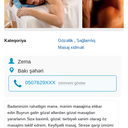
Kateqoriya
Gözəllik , Sağlamlıq
Masaj xidməti
Zema
Bakı şəhəri
0507629XXX
nömrəni göstər
Badəninizin rahatligin mənə, mənim
masaj
ima etibar
edin.Buyrun gəlin gözəl əllərdən gözəl masajdan
yararlanın.Sizə baximli, gözəl, tərbiyəli xanim olarag öz
masajimi təklif edrem, Keyfiyətli masaj, Strese qarşi ümümi