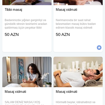
Tibbi masaj
Masaj xidməti
Bədəninizdə yığılan gərginliyi və
Nərimanovda bir saat rahat
gündəlik stresin təsirlərini aradan
tələsmədən masaj bütov bədən
qaldırmaq üçün peşəkar tibbi
edirəm klassik masaj xidməti
masaj xidmətimdən yararlanın.
göstərirəm özüm bəyəm yalnız
50 AZN
50 AZN
Yalnız ciddi və real müalicəvi
bəylər narahat etsin
masaj axtaran bəylərə xidmət
göstərilir. Seans zamanı baş,
Masaj xidməti
Masaj xidməti
SALAM DENİZ MASAJ XOŞ
Hörmətli bəylər, istirahətinizi və