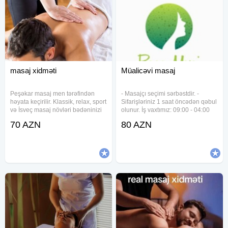
masaj xidməti
Müalicəvi masaj
Peşəkar masaj men tərəfindən
- Masajçı seçimi sərbəstdir. -
həyata keçirilir. Klassik, relax, sport
Sifarişləriniz 1 saat öncədən qəbul
və İsveç masaj növləri bədəninizi
olunur. İş vaxtımız: 09:00 - 04:00
dərin şəkildə rahatladır, stressi
dək 1 saat - 80 manat Qeyd:
70 AZN
80 AZN
aradan qaldırır, qan dövranını
Qiymət 1 saat üçün nəzərdə
sürətləndirir və əzələ gərginliyini
tutulub.
azaldır. Hər