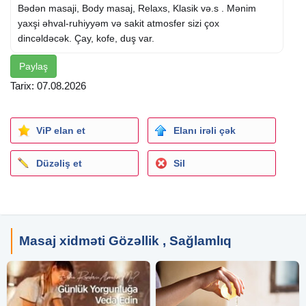
Bədən masaji, Body masaj, Relaxs, Klasik və.s . Mənim
yaxşi əhval-ruhiyyəm və sakit atmosfer sizi çox
dincəldəcək. Çay, kofe, duş var.
Paylaş
Tarix: 07.08.2026
ViP elan et
Elanı irəli çək
Düzəliş et
Sil
Masaj xidməti Gözəllik , Sağlamlıq