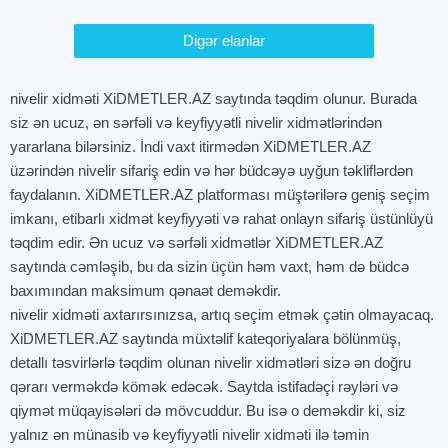
Digər elanlar
nivelir xidməti XiDMETLER.AZ saytında təqdim olunur. Burada
siz ən ucuz, ən sərfəli və keyfiyyətli nivelir xidmətlərindən
yararlana bilərsiniz. İndi vaxt itirmədən XiDMETLER.AZ
üzərindən nivelir sifariş edin və hər büdcəyə uyğun təkliflərdən
faydalanın. XiDMETLER.AZ platforması müştərilərə geniş seçim
imkanı, etibarlı xidmət keyfiyyəti və rahat onlayn sifariş üstünlüyü
təqdim edir. Ən ucuz və sərfəli xidmətlər XiDMETLER.AZ
saytında cəmləşib, bu da sizin üçün həm vaxt, həm də büdcə
baxımından maksimum qənaət deməkdir.
nivelir xidməti axtarırsınızsa, artıq seçim etmək çətin olmayacaq.
XiDMETLER.AZ saytında müxtəlif kateqoriyalara bölünmüş,
detallı təsvirlərlə təqdim olunan nivelir xidmətləri sizə ən doğru
qərarı verməkdə kömək edəcək. Saytda istifadəçi rəyləri və
qiymət müqayisələri də mövcuddur. Bu isə o deməkdir ki, siz
yalnız ən münasib və keyfiyyətli nivelir xidməti ilə təmin