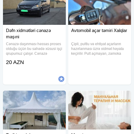
Dəfn xidmətləri cənazə
Avtomobil açar təmiri Xalqlar
maşıni
Cənazə daşınması həssas proses
Çipli, pultlu və ehtiyat açarların
olduğu üçün bu sahədə xüsusi işçi
hazırlanması üzrə xidmət həyata
qrupumuz çalışır. Cənazə
keçirilir. Pult açmayan, zamoka
daşınması xidməti ölkə ərazisində
uyğun gəlməyən və başlığı qırılmış
20 AZN
istənilən nöqtəyə daşınma imkanı
açarlar yenidən işlənərək
verir. Proses üçün ayrılmış
istifadəyə uyğun vəziyyətə gətirilir.
avtomobillərdə hər daşınma
Müxtəlif növ
sonrası