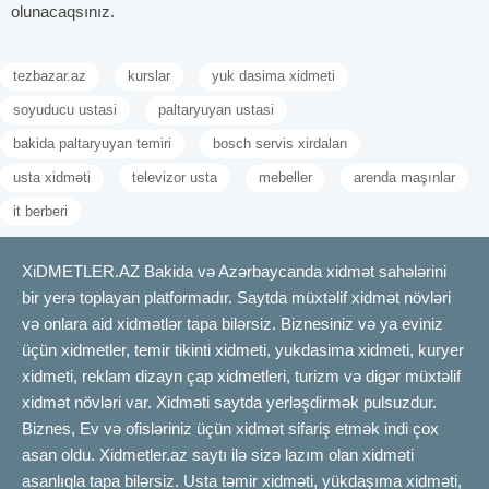
olunacaqsınız.
tezbazar.az
kurslar
yuk dasima xidmeti
soyuducu ustasi
paltaryuyan ustasi
bakida paltaryuyan temiri
bosch servis xirdalan
usta xidməti
televizor usta
mebeller
arenda maşınlar
it berberi
XiDMETLER.AZ Bakida və Azərbaycanda xidmət sahələrini
bir yerə toplayan platformadır. Saytda müxtəlif xidmət növləri
və onlara aid xidmətlər tapa bilərsiz. Biznesiniz və ya eviniz
üçün xidmetler, temir tikinti xidmeti, yukdasima xidmeti, kuryer
xidmeti, reklam dizayn çap xidmetleri, turizm və digər müxtəlif
xidmət növləri var. Xidməti saytda yerləşdirmək pulsuzdur.
Biznes, Ev və ofisləriniz üçün xidmət sifariş etmək indi çox
asan oldu. Xidmetler.az saytı ilə sizə lazım olan xidməti
asanlıqla tapa bilərsiz. Usta təmir xidməti, yükdaşıma xidməti,