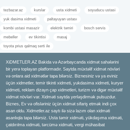
tezbazar.az
kurslar
usta xidmeti
soyuducu ustasi
yuk dasima xidmeti
paltayuyan ustası
kombi ustasi masazir
elektrik təmiri
bosch servis
mebeller
ev tikintisi
masaj
toyota prius qalmaq serti ile
XiDMETLER.AZ Bakida və Azərbaycanda xidmət sahələrini
bir yerə toplayan platformadır. Saytda müxtəlif xidmət növləri
və onlara aid xidmətlər tapa bilərsiz. Biznesiniz və ya eviniz
üçün xidmetler, temir tikinti xidmeti, yukdasima xidmeti, kuryer
xidmeti, reklam dizayn çap xidmetleri, turizm və digər müxtəlif
xidmət növləri var. Xidməti saytda yerləşdirmək pulsuzdur.
Biznes, Ev və ofisləriniz üçün xidmət sifariş etmək indi çox
asan oldu. Xidmetler.az saytı ilə sizə lazım olan xidməti
asanlıqla tapa bilərsiz. Usta təmir xidməti, yükdaşıma xidməti,
çatdırılma xidməti, tərcümə xidməti, vergi mühasibat