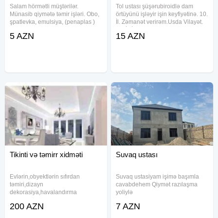
Salam hörmətli müştərilər.
Tol ustası şüşərubiroidlə dam
Münasib qiymətə təmir işləri. Obo,
örtüyünü işləyir işin keyfiyətinə. 10.
şpatlevka, emulsiya, (penaplas )
İl. Zəmanət verirəm.Usda Vilayət.
paduqa və sa. Tez və səliqəli
30. İl. İş. Təcürbəsi.
5 AZN
15 AZN
münasib və keyfiyyətli, wotsapp -
lada əlaqə saxlaya bilərsiniz.
Tikinti və təmirr xidməti
Suvaq ustası
Evlərin,obyektlərin sıfırdan
Suvaq ustasiyam işimə başımla
təmiri,dizayn
cavabdehem Qiymət razılaşma
dekorasiya,havalandırma
yoliylə
sistemlərinin
200 AZN
7 AZN
quraşdırılması,elektrik və
santexnika işlərinin icrası xidmətini