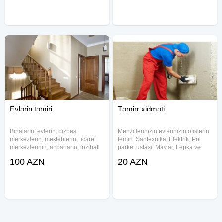
təşkil edirik.Bizim peşəkar
ustalarımız sizin xidmətinizdədir.
Evlərin təmiri
Təmirr xidməti
Binaların, evlərin, biznes
Menzillerinizin evlerinizin ofislerin
mərkəzlərin, məktəblərin, ticarət
temiri. Santexnika, Elektrik, Pol
mərkəzlərinin, anbarların, inzibati
parket ustasi, Maylar, Lepka ve
binaların, ictimai binaların, xüsusi
diger butun usta xidmetleri
100 AZN
20 AZN
təyinatlı binaların və s. tikinti və
gosteririk. 10 illik tecrubemizle
təmirini həyata keçiririk
tikinti islerinizin tam keyfiyyetle
basa