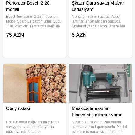
Perforator Bosch 2-28
Şkatur Qara suvaq Malyar
modeli
usdasiyam
Bosch firmasının 2-28 modelidir.
Menzilerin temiri usdasi Aboy
Model Sds plus patronludur. Gücü
laminat lanbir alcipan paduqa
1100 watt -dır. Təmiz mis sarğı ilə
Şkatur stiyasqa beton Temire aid
təchiz olunub. Dövriyyəsi 1
butun isderin munasib goruruk
75 AZN
5 AZN
dəqiqədə 0-dan 1500-ə qədərdir.
Qiymet Razilasmayla Usdayam
Zərbə sayı 1 dəqiqədə 250-300-
dür. Model 3 rejimlidir:
Oboy ustasi
Meakida firmasının
Pinevmatik mismar vuran
tapançası
Hər cür divar kağızlarının yüksək
Meakida firmasının Pinevmatik
səviyyədə vurulması buyurub
mismar vuran tapançasıdır. Model
müraciət edə bilərsiz.
ev tipli mismarlar vurur. 10 mm-