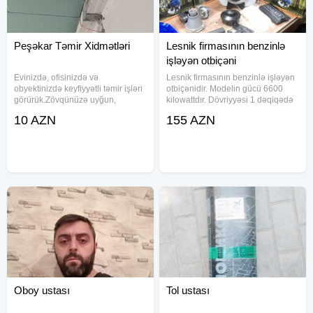
Peşəkar Təmir Xidmətləri
Lesnik firmasının benzinlə
işləyən otbiçəni
Evinizdə, ofisinizdə və
Lesnik firmasının benzinlə işləyən
obyektinizdə keyfiyyətli təmir işləri
otbiçənidir. Modelin gücü 6600
görürük.Zövqünüzə uyğun,
kilowattdır. Dövriyyəsi 1 dəqiqədə
keyfiyyətli və sərfəli qiymətlərlə.
24000-dir. Model standart 230-dan
10 AZN
155 AZN
Tam daxili təmir.Suvağ
380-nə qədər olan mişar və
vurulması(ağ, qara), pol-parket,
jilkalarla işləyir. Modelin bütün
laminat işləri, elektrik santexnik
detalları qalın və
Oboy ustası
Tol ustası