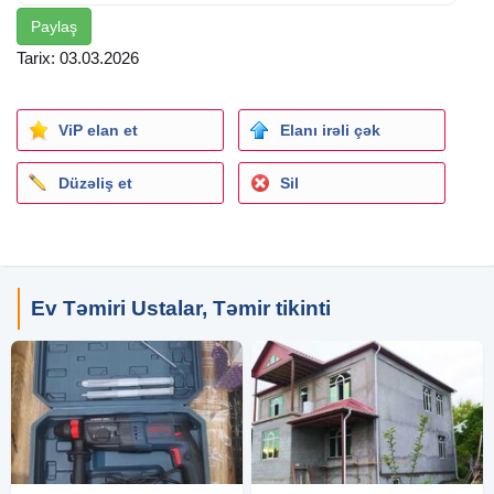
Paylaş
Tarix: 03.03.2026
ViP elan et
Elanı irəli çək
Düzəliş et
Sil
Ev Təmiri Ustalar, Təmir tikinti