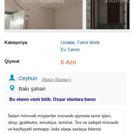
Kateqoriya
Ustalar, Təmir tikinti
Ev Təmiri
Qiymət
5 Azn
Ceyhun
(Bütün Elanları)
Bakı şəhəri
Bu elanın vaxtı bitib. Oxşar elanlara baxın
Salam hörmətli müştərilər münasib qiymətə təmir işləri,
oboy, şpatlevka, emulsiya, laminat. Tez və səliqəli münasib
və keyfiyyətli wotsapp -lada əlaqə saxlaya bilərsiz