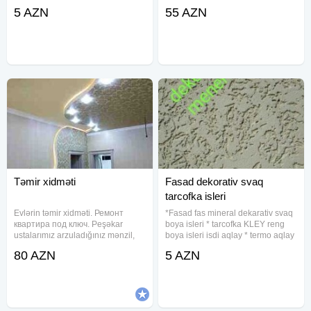
dən 50 mm-ə qədər olan bütün
5 AZN
55 AZN
ölçülərdə olan mismarlarda
istifadə etmək mümkündür.
Kompakt ölçülərə malikdir.
Modelin
Təmir xidməti
Fasad dekorativ svaq
tarcofka isleri
Evlərin təmir xidməti. Ремонт
*Fasad fas mineral dekarativ svaq
квартира под ключ. Peşəkar
boya isleri * tarcofka KLEY reng
ustalarımız arzuladığınız mənzil,
boya isleri isdi aqlay * termo aqlay
ofis və s. bu kimi işlərinizi böyük
penaplas setqa mata reng boya *
80 AZN
5 AZN
məmnuniyyətlə görə bilər.
das yunu setqa mata dekarativ
Şirkətimiz tikinti temir xidmeti
svaq *tarcofka svaq isleri fasada
işlərinin və dam örtüklərinin
ayld butun