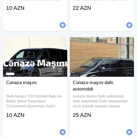
xidmetmasın defn maşını dəfn
xidmetmasın defn maşını dəfn
10 AZN
22 AZN
masını cenaze xidmeti cənaze
masını cenaze xidmeti cənaze
dasıma, cenaze dasınma, cenaze
dasıma, cenaze dasınma, cenaze
dasınması, qara masın, merasım
dasınması, qara masın, merasım
Cənazə maşını
Cənazə maşını dəfn
avtomobili
Dəfn Maşını 7/24 Xidməti Bakı Və
cenaze masini Dəfn avtomobili
Bütün Şəhər Rayonlara
dəfn avtomobili Dəfn mərasimləri
Cənazələrin Aparılması Xarici
ucun yuksək səviyəli cənazə
Ölkələrə Cənazələrin Transferi,
aftomobilerin teskili seher daxili və
10 AZN
25 AZN
Cənazələrin Yuyulması, Fəhlə
uzaq rayonlara aparmaq xidməti
Xidməti Var Tabutlar, Sink Tabutlar,
tabut və mafə olkəmizdən kanara
Rus Tabutları Sifarişi Kirayə Çadır
aparmaq ucun sink