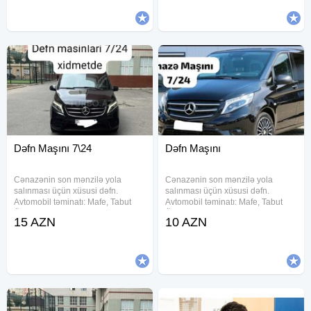
dasınması, qara masın, merasım
təşkili, dəfin maşını, cənazə
Dəfn Maşını 7\24
Dəfn Maşını
Cənazənin son mənzilə yola
Cənazənin son mənzilə yola
salınması üçün xüsusi dəfn.
salınması üçün xüsusi dəfn.
Avtomobil təminatı: Mafe, Tabut
Avtomobil təminatı: Mafe, Tabut
Ölkədən kənara aparmaq üçün
Ölkədən kənara aparmaq üçün
15 AZN
10 AZN
xüsusi sink tabutların təşkili.
xüsusi sink tabutların təşkili.
Məzar üstü gül çələnglərinin
Məzar üstü gül çələnglərinin
hazırlanması. Məclisin idərə
hazırlanması. Məclisin idərə
olunması
olunması