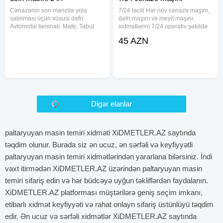
Cənazənin son mənzilə yola
7/24 təcili Hər növ cənazə maşını,
salınması üçün xüsusi dəfn.
dəfn maşını və meyit maşını
Avtomobil təminatı: Mafe, Tabut
xidmətlərini 7/24 operativ şəkildə
Ölkədən kənara aparmaq üçün
təqdim edirik.Ağır gününüzdə
45 AZN
xüsusi sink tabutların təşkili.
peşəkar komandamızla günün hər
Məzar üstü gül çələnglərinin
saatı xidmətinizdəyik. Cənazələrin
hazırlanması. Məclisin idərə
daşınması və tabut maşını
olunması
Ev təmiri
Krosna antena təmiri
kanallarin yığılması
Kafel metlaq san texnik. Malarka.
Krosnu antena temiri kanallarin
Pol patalok laminant alç ıpan
yigilmasi. Krosnu ustasi xidmeti
hörgü dam bir sözlə bütün işlər
krosnu temir kanallarin yigilmasi
gorulur. Evlerin temiri ve tikintisi.
80 AZN
10 AZN
Evde Xırda işlərdən tutmuş Evin