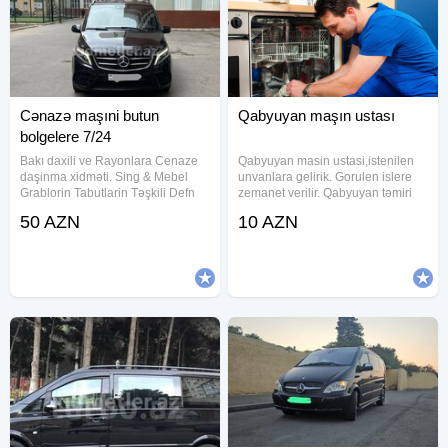
Cənazə maşıni butun
Qabyuyan maşın ustası
bolgelere 7/24
Bakı daxili ve Rayonlara Cenaze
Qabyuyan masin ustasi,istenilen
daşinma xidməti. Sing & Mebel
unvanlara gelirik. Gorulen islere
Grablorin Tabutlarin Təşkili Defn
zemanet verilir. Qabyuyan təmiri
maşini meyid maşini cenaze
Hər növ Qabyuyanların unvanda
50 AZN
10 AZN
maşini qara maşin tabut maşini
serfeli qiymete pesekar ustasi
meyid maşini defn maşini meyid
xidmeti Temiri ve Qurasdirilmasi
maşini qara maşin defn maşini
Unvanda temir Ucuz ve