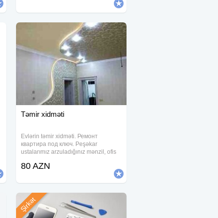
vurulması yonulması və
Təmir xidməti
Evlərin təmir xidməti. Ремонт
квартира под ключ. Peşəkar
ustalarımız arzuladığınız mənzil, ofis
-
və s. bu kimi işlərinizi böyük
80 AZN
məmnuniyyətlə görə bilər. Şirkətimiz
tikinti temir xidmeti işlərinin və dam
örtüklərinin
Şirkət