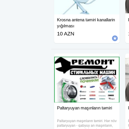
Krosna antena təmiri kanallarin
yığılması
10 AZN
Paltaryuyan maşınların təmiri
Paltaryuyan maşınların təmiri. Hər növ
paltaryuyan - qabyuy an maşınların,