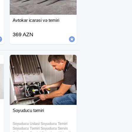
Avtokar icarəsi və temiri
369 AZN
Soyuducu təmiri
Soyuducu Ustasi Soyuducu Temiri
Soyuducu Təmiri Soyuducu Servis