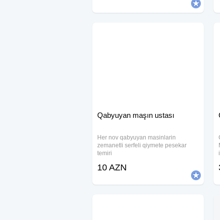
su kranlarının, qaz-elektrik su
Qabyuyan maşın ustası
Her nov qabyuyan masinlarin
zemanetli serfeli qiymete pesekar
temiri
10 AZN