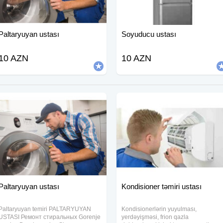
Paltaryuyan ustası
Soyuducu ustası
10 AZN
10 AZN
Paltaryuyan ustası
Kondisioner təmiri ustası
Paltaryuyan temiri PALTARYUYAN
Kondisionerlərin yuyulması,
USTASI Ремонт стиральных Gorenje
yerdəyişməsi, frion qazla