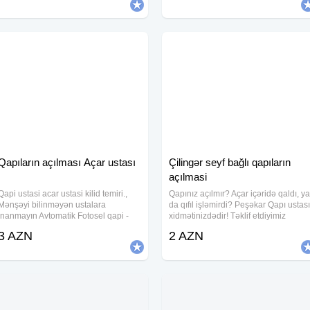
dublikart olunması. Seyf qapılarının
Keyfiyete 100%z emanet
Qapıların açılması Açar ustası
Çilingər seyf bağlı qapıların
açılmasi
Qapi ustasi acar ustasi kilid temiri.,
Qapınız açılmır? Açar içəridə qaldı, ya
Mənşəyi bilinməyən ustalara
da qıfıl işləmirdi? Peşəkar Qapı ustası
inanmayın Avtomatik Fotosel qapi -
xidmətinizdədir! Təklif etdiyimiz
radar plata rolik inkoder remen blok
xidmətlər: Hər növ qapıların açılması 
3 AZN
2 AZN
ptanya Seyf qapi - acar zamok rucka
dəmir, taxta, plastik, seyf qapıları
sersavin barel Suse qapi - motor petle
Qıfılların təmiri və