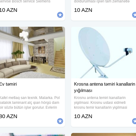
servise Bosch service Siemens
doldurulmasi işləri tam zəmanətlə
service Samsung service LG service
yerinə yetirilir. LG, Simens, Midea, Elit
10 AZN
10 AZN
Beko service Arçelik service Vestel
Panasonik, Beko, unionaer, Samsung
service Regal service
Electrolux, Supermax, Mitsubishi
Vestel, Gold,
Ev təmiri
Krosna antena təmiri kanallarin
yığılması
Kafel metlaq san texnik. Malarka. Pol
Krosnu antena temiri kanallarin
patalok laminant alç ıpan hörgü dam
yigilmasi. Krosnu ustasi xidmeti
bir sözlə bütün işlər gorulur. Evlerin
krosnu temir kanallarin yigilmasi
temiri ve tikintisi. Evde Xırda işlərdən
80 AZN
10 AZN
tutmuş Evin tam təmirin də hayata
keciririk . Malyar (Astar