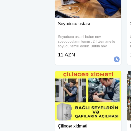
Soyuducu ustası
Soyuducu ustasi butun nov
soyuducularin temiri . 2 il Zemanetle
soyudu temiri edirik. Bütün növ
soyudu modelləri ilə işləyirik, yerində
11 AZN
və düzgün təmir edirik. Peşəkar
xidmət Münasib qiymətlərlə .
Soyuducu təmiri
Çilingər xidməti