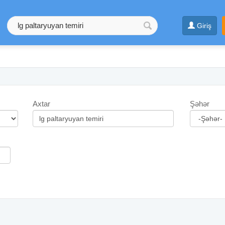
Giriş
Axtar
Şəhər