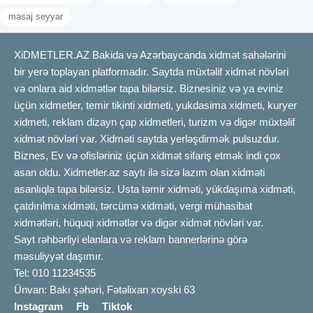
masaj seyyar
XiDMETLER.AZ Bakida və Azərbaycanda xidmət sahələrini
bir yerə toplayan platformadır. Saytda müxtəlif xidmət növləri
və onlara aid xidmətlər tapa bilərsiz. Biznesiniz və ya eviniz
üçün xidmetler, temir tikinti xidmeti, yukdasima xidmeti, kuryer
xidmeti, reklam dizayn çap xidmetleri, turizm və digər müxtəlif
xidmət növləri var. Xidməti saytda yerləşdirmək pulsuzdur.
Biznes, Ev və ofisləriniz üçün xidmət sifariş etmək indi çox
asan oldu. Xidmetler.az saytı ilə sizə lazım olan xidməti
asanlıqla tapa bilərsiz. Usta təmir xidməti, yükdaşıma xidməti,
çatdırılma xidməti, tərcümə xidməti, vergi mühasibat
xidmətləri, hüquqi xidmətlər və digər xidmət növləri var.
Sayt rəhbərliyi elanlara və reklam bannerlərinə görə
məsuliyyət daşımır.
Tel: 010 11234535
Ünvan: Bakı şəhəri, Fətəlixan xoyski 63
Instagram
Fb
Tiktok