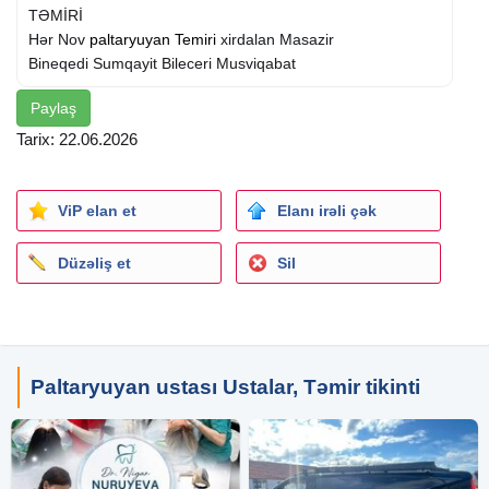
TƏMİRİ
Hər Nov
paltaryuyan Temiri
xirdalan Masazir
Bineqedi Sumqayit Bileceri Musviqabat
Paylaş
Tarix: 22.06.2026
ViP elan et
Elanı irəli çək
Düzəliş et
Sil
Paltaryuyan ustası Ustalar, Təmir tikinti