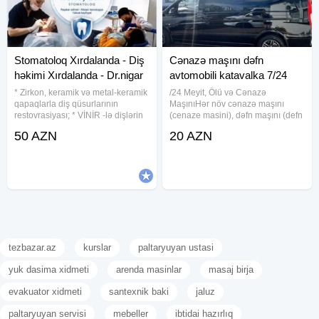
Stomatoloq Xırdalanda - Diş
Cənazə maşını dəfn
həkimi Xırdalanda - Dr.nigar
avtomobili katavalka 7/24
* Zirkon, keramik və metal-keramik
/24 Meyit, Ölü və Cənazə
qapaqlarla diş qüsurlarının
MaşınıHər növ cənazə maşını
restovrasiyası; * VİNİR -lə dişlərin
(cenaze masini), dəfn maşını (defn
estetik bərpası; * Breketlə diş
masini), ölü maşını (olu masini),
50 AZN
20 AZN
əyriliyinin korreksiyası; *
meyid maşını (meyit masini) və
Protezlərin hazırlanması; * Diş
mərasim avtomobili xidmətlərini
dalarının təmizlənməsi
7/24 operativ şəkildə təqdim
tezbazar.az
kurslar
paltaryuyan ustasi
yuk dasima xidmeti
arenda masinlar
masaj birja
evakuator xidmeti
santexnik baki
jaluz
paltaryuyan servisi
mebeller
ibtidai hazırlıq