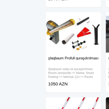
24/220 Muhafize sinfi IP 44 Cekisi 46
şlaqbaum Profull quraşdırılması
Şlaqbaum satışı və quraşdırılması
Resmi zemanetle <> Marka: Smart
Parking <> İstehsal: Çin <> Rəsmi
zəmanət 1-il <> Qolun uzunluğu 6m
1050 AZN
<> İşləmə gərginliyi:220V 50Hz <>
Qorunma sinfi