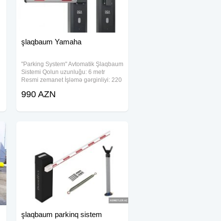
şlaqbaum Yamaha
"Parking System" Avtomatik Şlaqbaum
Sistemi Qolun uzunluğu: 6 metr
Resmi zemanet İşləmə gərginliyi: 220
V 50 Hz Qorunma sinfi: IP56 Eni: 32
990 AZN
sm; Hündürlüyü: 91, 5 sm 2 ədəd pult
Komplektə daxildir: Şlaqbaum 6
şlaqbaum parkinq sistem