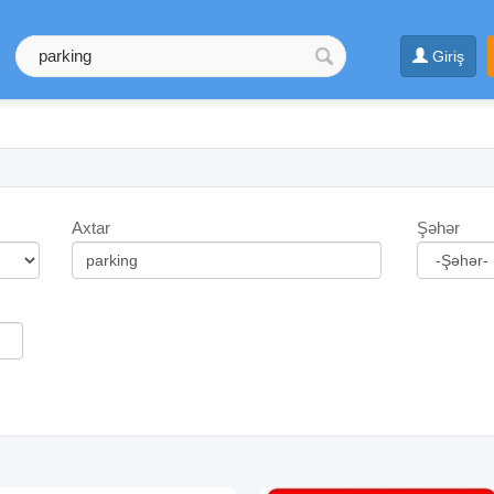
Giriş
Axtar
Şəhər