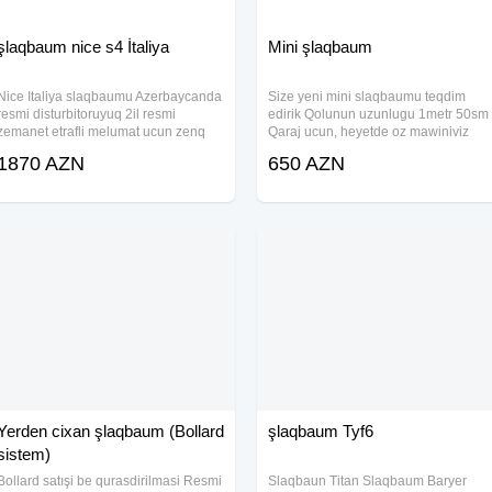
şlaqbaum nice s4 İtaliya
Mini şlaqbaum
Nice Italiya slaqbaumu Azerbaycanda
Size yeni mini slaqbaumu teqdim
resmi disturbitoruyuq 2il resmi
edirik Qolunun uzunlugu 1metr 50sm
zemanet etrafli melumat ucun zenq
Qaraj ucun, heyetde oz mawiniviz
edin whatsapp aktivdir Xarakteristika:
ucun, parkinq yerlerinde bir cox
1870 AZN
650 AZN
<>Cekisi 40 kq <>Istehsal olke italiya
yerlerde isdifade oluna biler 2eded
<>1 saat erzinde
pult uzerinde verilir BIRKART
kecerlidir Whatsapp
Yerden cixan şlaqbaum (Bollard
şlaqbaum Tyf6
sistem)
Bollard satışi be qurasdirilmasi Resmi
Slaqbaun Titan Slaqbaum Baryer