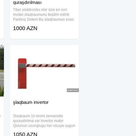
quraşdırılması
Titan elektroniks olar size en son
model slaqbaumunu teqdim edirik
Parkinq Sistem Bu slaqbaumun esas
ozelliyi ondadirki Mator Invertor
1000 AZN
matordu (Kuleye dozumlu) Resmi
zemanet verilir Xarakteristika:
<>Cekisi 35
şlaqbaum invertor
S
Slaqbaum 1il resmi zemanetle
qurasdirilma var Invertor mator
Qolunun uzunglugu her olcuye uygun
d
olaraq Daha etrafli melumat ucun
1050 AZN
zeng edin whatsapp aktivdir acar