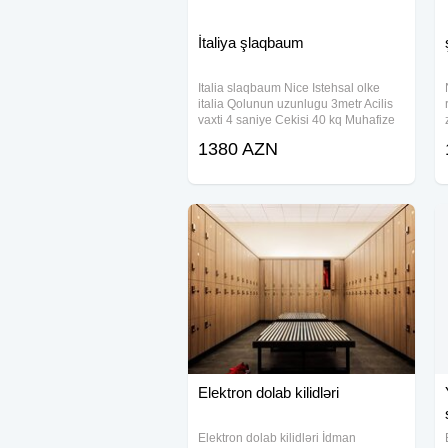
İtaliya şlaqbaum
Italia slaqbaum Nice Istehsal olke
italia Qolunun uzunlugu 3metr Acilis
vaxti 4 saniye Cekisi 40 kq Muhafize
sinfi IP44 Photosel hediyye Gece
1380 AZN
isiqlandirmasi 2eded pult 1il resmi
zemanet BirKart kecerlidir Acar sozler:
Elektron dolab kilidləri
Elektron dolab kilidləri İdman