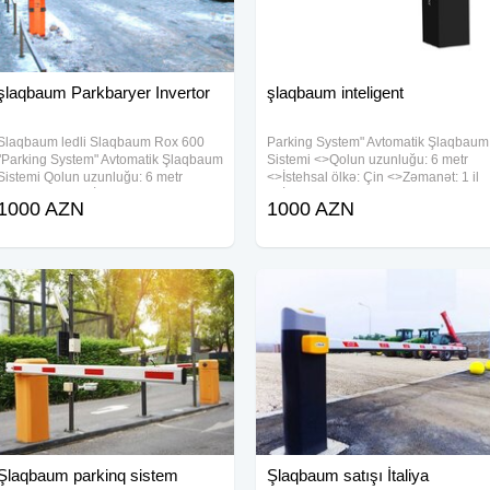
şlaqbaum Parkbaryer Invertor
şlaqbaum inteligent
Slaqbaum ledli Slaqbaum Rox 600
Parking System" Avtomatik Şlaqbaum
"Parking System" Avtomatik Şlaqbaum
Sistemi <>Qolun uzunluğu: 6 metr
Sistemi Qolun uzunluğu: 6 metr
<>İstehsal ölkə: Çin <>Zəmanət: 1 il
Resmi zemanet İşləmə gərginliyi: 220
<>İşləmə gərginliyi: 220 V 50 Hz
1000 AZN
1000 AZN
V 50 Hz Qorunma sinfi: IP56 Eni: 32
<>Qorunma sinfi: IP56 <>Eni:
sm; Hündürlüyü: 91, 5 sm 2 ədəd
Şlaqbaum parkinq sistem
Şlaqbaum satışı İtaliya