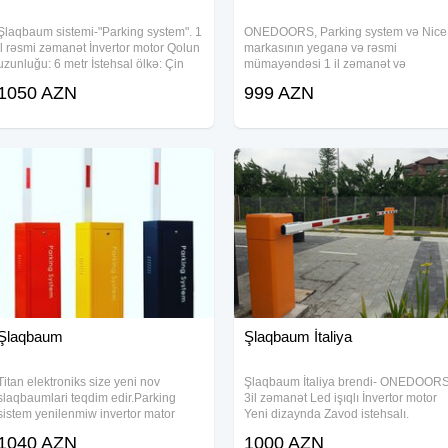
Şlaqbaum sistemi-"Parking system". 1
ONEDOORS, Parking system və Nice
il rəsmi zəmanət İnvertor motor Qolun
markasının yeganə və rəsmi
uzunluğu: 6 metr İstehsal ölkə: Çin
mümayəndəsi 1 il zəmanət və
İşləmə gərginliyi: 220V 50Hz
komplektə daxildir Şlaqbaum 6 metr
1050 AZN
999 AZN
Qorunma sinfi: IP56 Eni 32sm,
qol 2 ədəd pult Dirək Fotocell (lazer.)
hündürlüyü 91, 5sm
Şlaqbaum sistmlərinin növləri:
Standart
Şlaqbaum
Şlaqbaum İtaliya
Titan elektroniks size yeni nov
Şlaqbaum İtaliya brendi- ONEDOOR
slaqbaumlari teqdim edir.Parking
3il zəmanət Led işıqlı İnvertor motor
sistem yenilenmiw invertor mator
Yeni dizaynda Zavod istehsalı.
suretli acilib baglanma qolunun
Komplekt. Şlaqbaum 6metr qol 2ədə
1040 AZN
1000 AZN
uzunlugu 6metreye kimi uzanir 1il
pult Dirək 2ədəd pult hədiyyə Daha