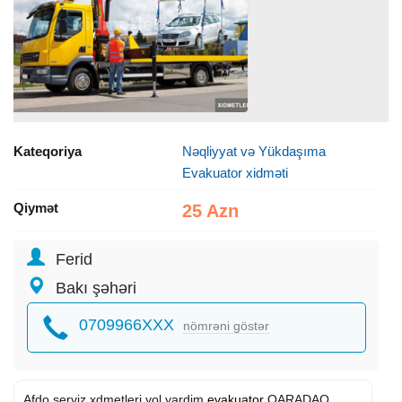
Kateqoriya
Nəqliyyat və Yükdaşıma
Evakuator xidməti
Qiymət
25 Azn
Ferid
Bakı şəhəri
0709966XXX
nömrəni göstər
Afdo serviz xdmetleri yol yardim
evakuator
QARADAQ