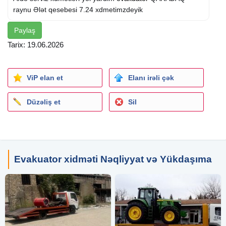
raynu Ələt qesebesi 7.24 xdmetimzdeyik
Paylaş
Tarix: 19.06.2026
ViP elan et
Elanı irəli çək
Düzəliş et
Sil
Evakuator xidməti Nəqliyyat və Yükdaşıma