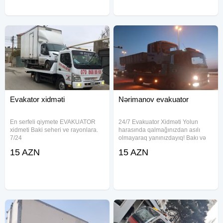
Evakator xidməti
Nərimanov evakuator
En serfeli qiymete EVAKUATOR
24/7 Evakuator Xidməti Yolun
xidmeti Baki seheri ve rayonlara.
harasında qalmağınızdan asılı
7/24
olmayaraq yanınızdayıq! Bakı və
xidmetinizdeyik.Respublikanin
bütün bölgələrə xidmət Zəng edin:
15 AZN
15 AZN
istenilen regonlarinda
Sürətli Təhlükəsiz Münasib qiymət
mawinlarimiz movcutdur . Her nov
masinlarin ve texnikalarin
dawinmasini mumkundur .
Qiymetler