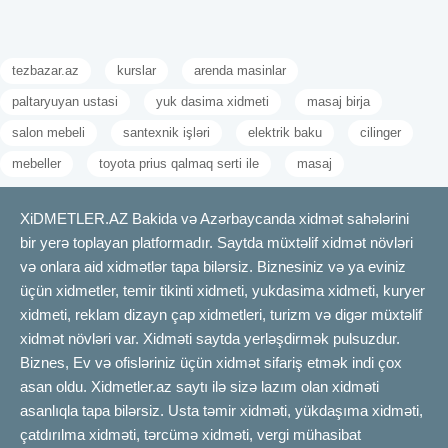
tezbazar.az
kurslar
arenda masinlar
paltaryuyan ustasi
yuk dasima xidmeti
masaj birja
salon mebeli
santexnik işləri
elektrik baku
cilinger
mebeller
toyota prius qalmaq serti ile
masaj
XiDMETLER.AZ Bakida və Azərbaycanda xidmət sahələrini
bir yerə toplayan platformadır. Saytda müxtəlif xidmət növləri
və onlara aid xidmətlər tapa bilərsiz. Biznesiniz və ya eviniz
üçün xidmetler, temir tikinti xidmeti, yukdasima xidmeti, kuryer
xidmeti, reklam dizayn çap xidmetleri, turizm və digər müxtəlif
xidmət növləri var. Xidməti saytda yerləşdirmək pulsuzdur.
Biznes, Ev və ofisləriniz üçün xidmət sifariş etmək indi çox
asan oldu. Xidmetler.az saytı ilə sizə lazım olan xidməti
asanlıqla tapa bilərsiz. Usta təmir xidməti, yükdaşıma xidməti,
çatdırılma xidməti, tərcümə xidməti, vergi mühasibat