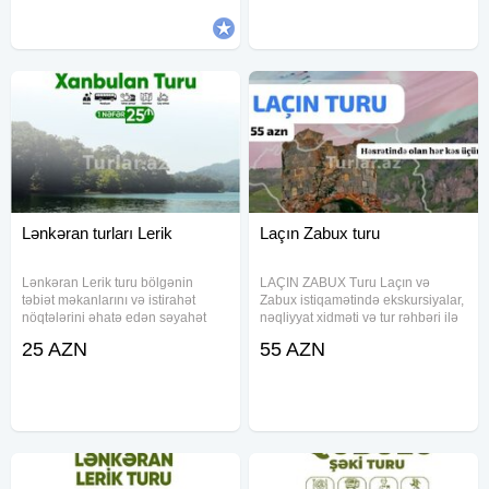
Türkiyə, Hindistan, Çin və.s.İşinizi
xidmətlərinizi daha
bizə etibar edin və razı qalın
Lənkəran turları Lerik
Laçın Zabux turu
Lənkəran Lerik turu bölgənin
LAÇIN ZABUX Turu Laçın və
təbiət məkanlarını və istirahət
Zabux istiqamətində ekskursiyalar,
nöqtələrini əhatə edən səyahət
nəqliyyat xidməti və tur rəhbəri ilə
proqramıdır. Tur çərçivəsində
təşkil olunur. Paket seçimlərinə
25 AZN
55 AZN
nəqliyyat, ekskursiyalar, tur rəhbəri
uyğun olaraq səhər yeməyi, çay
xidməti və müxtəlif əyləncəli
süfrəsi və müxtəlif gəzinti
fəaliyyətlər təqdim olunur.
məkanları proqramda yer alır.