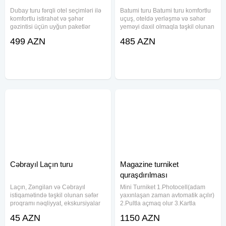
Dubay turu fərqli otel seçimləri ilə
Batumi turu Batumi turu komfortlu
komfortlu istirahət və şəhər
uçuş, oteldə yerləşmə və səhər
gəzintisi üçün uyğun paketlər
yeməyi daxil olmaqla təşkil olunan
təqdim edir. Paket daxilində
səyahət xidmətidir. Tur
499 AZN
485 AZN
aviabilet, səhər yeməyi, transfer və
çərçivəsində şəhərin müasir
oteldaxili xidmətlər yer alır. Müxtəlif
memarlığı, geniş bulvar ərazisi,
büdcələrə uyğun 3
fəvvarələr, restoranlar və
Cəbrayıl Laçın turu
Magazine turniket
quraşdırılması
Laçın, Zəngilan və Cəbrayıl
Mini Turniket 1.Photocell(adam
istiqamətində təşkil olunan səfər
yaxınlaşan zaman avtomatik açılır)
proqramı nəqliyyat, ekskursiyalar
2.Pultla açmaq olur 3.Kartla
və bələdçi xidməti ilə həyata
açmaq olur Məhsulların çatdırılma
45 AZN
1150 AZN
keçirilir. Paketlərə portal
və quraşdırılması həyata keçirilir.