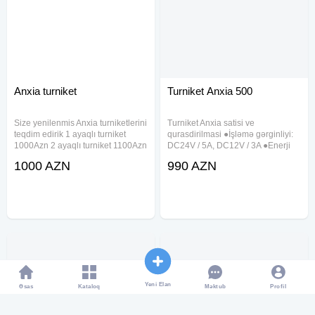
Anxia turniket
Turniket Anxia 500
Size yenilenmis Anxia turniketlerini
Turniket Anxia satisi ve
teqdim edirik 1 ayaqlı turniket
qurasdirilmasi ●İşləmə gərginliyi:
1000Azn 2 ayaqlı turniket 1100Azn
DC24V / 5A, DC12V / 3A ●Enerji
Marka:ANXIA Rəsmi zəmanət:1il
istehlakı: tək kanal≤150W ●Giriş
1000 AZN
990 AZN
Bu turniket sistemi giriş çıxışa
portu: 2 ədəd standart Wiegang26-
nəzarət üçün ideal seçimlərdən
34 ●Çıxış portu: 2 ədəd elektron
biridir Turniket
rele ●Rabitə interfeysi: TCP
Yeni Elan
Əsas
Kataloq
Profil
Məktub