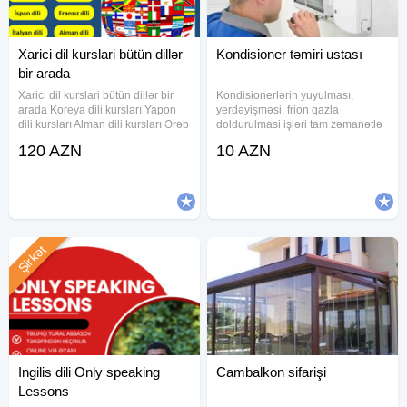
Xarici dil kurslari bütün dillər
Kondisioner təmiri ustası
bir arada
Xarici dil kurslari bütün dillər bir
Kondisionerlərin yuyulması,
arada Koreya dili kursları Yapon
yerdəyişməsi, frion qazla
dili kursları Alman dili kursları Ərəb
doldurulmasi işləri tam zəmanətlə
dili , Ereb dili kursları Fars dili
yerinə yetirilir. LG, Simens, Midea,
120 AZN
10 AZN
kursları İngilis dili kursları Rus dili
Elit, Panasonik, Beko, unionaer,
kursları Türk dili kursu
Samsung, Electrolux, Supermax,
Mitsubishi Vestel, Gold,
Şirkət
Ingilis dili Only speaking
Cambalkon sifarişi
Lessons