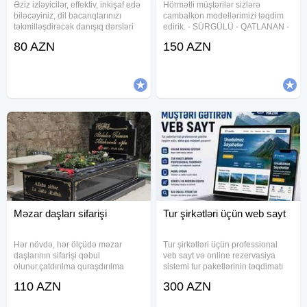
Əziz izləyicilər, effektiv, inkişaf edə
Hörmətli müştərilər sizlərə
biləcəyiniz, dil bacarıqlarınızı
cambalkon modellərimizi təqdim
təkmilləşdirəcək danışıq dərsləri
edirik. - SÜRGÜLÜ - QATLANAN -
istəyirsinizsə, Tural Abbasov-un
PULTLA idarə olunan - Qiymətlər
80 AZN
150 AZN
yeni conversation klubu tam sizə
Türkiyənin keyfiyyətli materialı ilə
uyğundur. Klub: •TESOL və CELTA
hesablanıb. - Material lar Türkiyə
sertfikatlı
və Almaniyanındır
Məzar daşları sifarişi
Tur şirkətləri üçün web sayt
Hər növdə, hər ölçüdə məzar
Tur şirkətləri üçün professional
daşlarının sifarişi qəbul
veb sayt və online rezervasiya
olunur.çatdırılma quraşdırılma
sistemi tur paketlərinin təqdimatı
daxil.Rayonlara çatdırılma
və müştəri cəlbini gücləndirmək
110 AZN
300 AZN
quraşdırılma
üçün hazırlanır. Müasir, sürətli və
mümkündür.Ukraniya, İran,
satış yönümlü platforma ilə