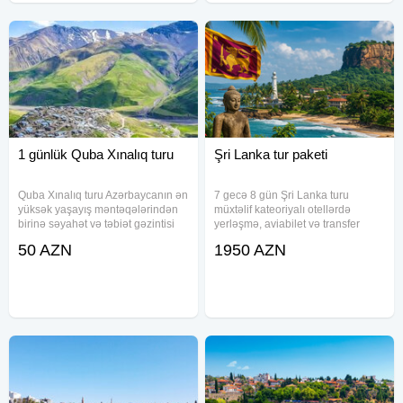
1 günlük Quba Xınalıq turu
Şri Lanka tur paketi
Quba Xınalıq turu Azərbaycanın ən
7 gecə 8 gün Şri Lanka turu
yüksək yaşayış məntəqələrindən
müxtəlif kateoriyalı otellərdə
birinə səyahət və təbiət gəzintisi
yerləşmə, aviabilet və transfer
imkanı təqdim edir. Paketə dağ
xidmətləri ilə təşkil olunur. Paketə
50 AZN
1950 AZN
yoluna uyğun nəqliyyat, səhər
səhər yeməyi, sığorta və oteldə
yeməyi və müxtəlif ekskursiya
qalma daxildir. Qiymətlər iki
məkanlarına ziyarət daxildir
nəfərlik otaqda bir nəfər