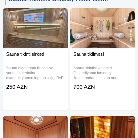
Sauna tikinti şirkəti
Sauna tikilməsi
Sauna otaqlarının tikintisi və
Sauna tikintisi və təmiri.
sauna materialları,
Finlandiyanın tanınmış
avadanlıqlarının topdan satışı RvR
firmalarından biri olan nun
Sauna MMC də Sauna tikintisi və
Azərbaycanda rəsmi dileri
250 AZN
700 AZN
təmiri Sauna üçün taxta
RvRSaunaMMC Sauna və
materialları Sauna soba Sauna
Hamamların qızdırıcılarını topdan
aksesuarları Sauna
satışı və quraşdırılması… Sauna,
avadanlıqlarının -
hamam, qar otağı, duz