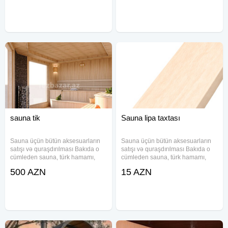
Finlandiyidan idxal olunur. Sauna
aksesuarlarınn ve avadanlıqlarının
tikintisi və aksesuarlarının satışı
satışı Hovuz
sauna tik
Sauna lipa taxtası
Sauna üçün bütün aksesuarların
Sauna üçün bütün aksesuarların
satışı və quraşdırılması Bakıda o
satışı və quraşdırılması Bakıda o
cümleden sauna, türk hamamı,
cümleden sauna, türk hamamı,
buxar otağı tikintisi RvR Sauna
buxar otağı tikintisi RvR Sauna
500 AZN
15 AZN
MMC aiddir. Sauna vedrə qaşıq-
MMC aiddir. Sauna vedrə qaşıq-
Lipa və kedr ağacından Sauna
Lipa və kedr ağacından Sauna
süpürgəsi-Palıq, beryoza,
süpürgəsi-Palıq, beryoza,