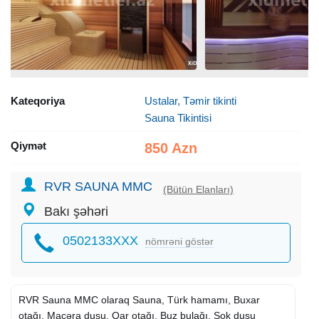
Kateqoriya
Ustalar, Təmir tikinti
Sauna Tikintisi
Qiymət
850 Azn
RVR SAUNA MMC
(Bütün Elanları)
Bakı şəhəri
0502133XXX
nömrəni göstər
RVR Sauna MMC olaraq Sauna, Türk hamamı, Buxar
otağı, Macəra duşu, Qar otağı, Buz bulağı, Şok duşu