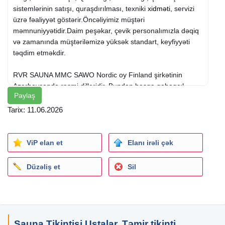
sistemlərinin satışı, quraşdırılması, texniki
xidməti
, servizi
üzrə fəaliyyət göstərir.Öncəliyimiz müştəri
məmnuniyyətidir.Daim peşəkar, çevik personalımızla dəqiq
və zamanında müştəriləmizə yüksək standart, keyfiyyəti
təqdim etməkdir.
RVR SAUNA MMC SAWO Nordic oy Finland şirkətinin
Azərbaycanda rəsmi dilleridir. Bundan başqa qabaqcıl
Paylaş
Avropa brendləri, Çinin "Fanlan Swimming pool and sauna
equipment Co şirkətinin məhsullarının satışını və
Tarix: 11.06.2026
quraşdırılmasını həyata keçirir. Himalay duzu, sauna üçün
Rusiya , Kanada İstehsalı taxta materialları, Qabrro-diabaz
sauna soba daşı və s. kimi sauna və SPA üçün bütün mal
ViP elan et
Elanı irəli çək
materialların satışını həyata keçirir.
Düzəliş et
Sil
Sauna Tikintisi Ustalar, Təmir tikinti