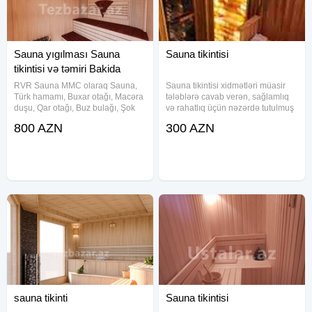
Sauna yıgılması Sauna
Sauna tikintisi
tikintisi və təmiri Bakida
RVR Sauna MMC olaraq Sauna,
Sauna tikintisi xidmətləri müasir
Türk hamamı, Buxar otağı, Macəra
tələblərə cavab verən, sağlamlıq
duşu, Qar otağı, Buz bulağı, Şok
və rahatlıq üçün nəzərdə tutulmuş
duşu sistemlərinin satışı,
məkanların yaradılmasını təmin
800 AZN
300 AZN
quraşdırılması, texniki xidməti,
edir. Bu xidmət çərçivəsində sauna
servizi üzrə fəaliyyət
yığılması, təmiri və texniki dəstəklə
göstərir.Öncəliyimiz müştəri
yanaşı,
sauna tikinti
Sauna tikintisi