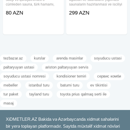
cümleden sauna, türk hamamı,
saunalarin hazirlanmasi ve isciliyi
buxar otağı tikintisi RvR Sauna
o cumleden rus ve fin hamalarinin
80 AZN
299 AZN
MMC aiddir. Sauna vedrə qaşıq
temiri .Buxar generatorlarinin satisi
Sauna süpürgəsi Sauna sobası
Xidmətin növü: Tikinti
Sauna taxtası Sauna qumsaatı
Sauna
tezbazar.az
kurslar
arenda masinlar
soyuducu ustasi
paltaryuyan ustasi
ariston paltaryuyan servis
soyuducu ustasi nomresi
kondisioner temiri
сервис комби
mebeller
istanbul turu
batumi turu
ev tikintisi
tur paket
tayland turu
toyota prius qalmaq serti ile
masaj
XiDMETLER.AZ Bakida və Azərbaycanda xidmət sahələrini
bir yerə toplayan platformadır. Saytda müxtəlif xidmət növləri