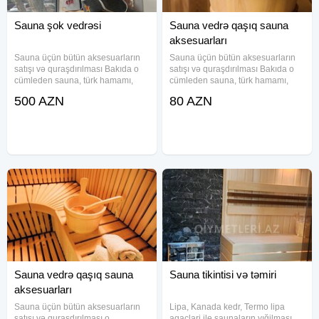
Sauna şok vedrəsi
Sauna vedrə qaşıq sauna
aksesuarları
Sauna üçün bütün aksesuarların
Sauna üçün bütün aksesuarların
satışı və quraşdırılması Bakıda o
satışı və quraşdırılması Bakıda o
cümleden sauna, türk hamamı,
cümleden sauna, türk hamamı,
buxar otağı tikintisi RvR Sauna
buxar otağı tikintisi RvR Sauna
500 AZN
80 AZN
MMC aiddir. Sauna vedrə qaşıq-
MMC aiddir. Sauna vedrə qaşıq-
Lipa və kedr ağacından Sauna
Lipa və kedr ağacından Sauna
süpürgəsi-Palıq, beryoza,
süpürgəsi-Palıq, beryoza,
Sauna vedrə qaşıq sauna
Sauna tikintisi və təmiri
aksesuarları
Sauna üçün bütün aksesuarların
Lipa, Kanada kedr, Termo lipa
satışı və quraşdırılması o
agaclari ile saunaların yığilması