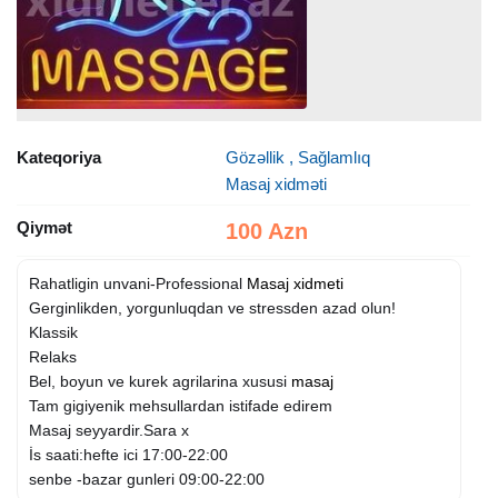
Kateqoriya
Gözəllik , Sağlamlıq
Masaj xidməti
Qiymət
100 Azn
Rahatligin unvani-Professional
Masaj xidmeti
Gerginlikden, yorgunluqdan ve stressden azad olun!
Klassik
Relaks
Bel, boyun ve kurek agrilarina xususi
masaj
Tam gigiyenik mehsullardan istifade edirem
Masaj seyyardir.Sara x
İs saati:hefte ici 17:00-22:00
senbe -bazar gunleri 09:00-22:00