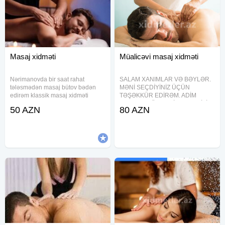
Masaj xidməti
Müalicəvi masaj xidməti
Nərimanovda bir saat rahat
SALAM XANIMLAR VƏ BƏYLƏR.
tələsmədən masaj bütov bədən
MƏNİ SEÇDİYİNİZ ÜÇÜN
edirəm klassik masaj xidməti
TƏŞƏKKÜR EDİRƏM. ADİM
göstərirəm özüm bəyəm yalnız
DOKTOR GÜNAY. TİBB TƏHSİLİM
50 AZN
80 AZN
bəylər narahat etsin
VAR 2016-Cİ İLDƏN HƏKİM
TERAPEVT İŞLƏYİRƏM. XAHİS
EDİREM ZENG EDENDE MEDENİ
XOS DANİSİN. KİSİLİYİNİZ
OGLANLİGİNİZ