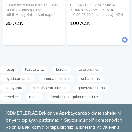
Salam hormetli musteriler. Sizleri
ELEGANTE SEYYAR MASAJ
Müalicəvi masaja devet
XİDMƏTİ SiZİ SALAMLAYIR
edirik.Masaj Hekim fizoterapef
-10:00-03:00 1- saat masaj - AZN
terefinen olunan profisonal
Masajistleri istediyiniz ünvana
30 AZN
100 AZN
masaj.Xanimlar, beyler ve usaqlar
Sifariş 1 saat önceden götürülür
ucun gozel masaj.Hicama, zeli
Klassik masaj Relax masaj Sport
terapiya, aparat masajlari
masaj Müalicevi masaj Banka
Xanimlar
masaji INTIM
masaj
tezbazar.az
kurslar
usta xidmeti
soyuducu ustasi
arenda masinlar
soba ustasi
xalcayuma
yuk dasima xidmeti
qabyuyan ustasi
mebeller
masaj
toyota prius qalmaq serti ile
XiDMETLER.AZ Bakida və Azərbaycanda xidmət sahələrini
bir yerə toplayan platformadır. Saytda müxtəlif xidmət növləri
və onlara aid xidmətlər tapa bilərsiz. Biznesiniz və ya eviniz