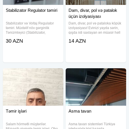
Stabilizator Regulator təmiri
Dam, divar, pol və patalok
üçün izolyasiyası
Stabilizator və Voltaj Regulator
Dam, divar, pol və pataloka köpük
təmiri. Müxtəlif növ gərginlik
izolyasiyası! Evinizi yayda sərin,
Tənizmləyici (Stabilizator,
qışda isti saxlayan ən müasir həll
Regulator) qurğuların servisi. -
– Köpük İzolyasiyası Enerji və
30 AZN
14 AZN
Texniki Müayinə - diaqnostika -
pulunuza qənaət Rütubətə və küfə
Quraşdırılma - Təmir - Ehtiyat
qarşı qoruma Səs-küyün qarşısını
hissələrinin
alır 35
Təmir işləri
Asma tavan
Salam hörmətli müştərilər.
Asma tavan sistemləri Türkiyə
Münasib qiymətə təmir işləri. Obo,
istehsalıdır.Hal hazırda