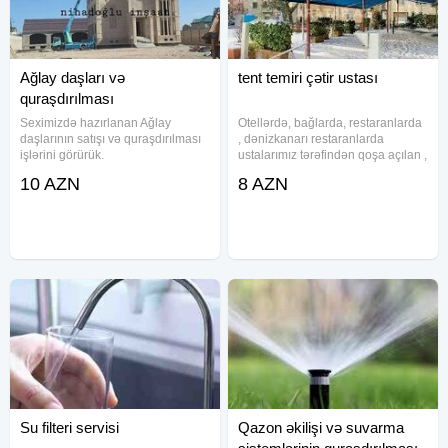
Ağlay daşları və
tent temiri çətir ustası
quraşdırılması
Seximizdə hazırlanan Ağlay
Otellərdə, bağlarda, restaranlarda
daşlarının satışı və quraşdırılması
, dənizkanarı restaranlarda
işlərini görürük.
ustalarımız tərəfindən qoşa açılan ,
tək qat hər növ tentlərin, çətirlərin
10 AZN
8 AZN
təmiri , üzlüklərinin dəyişdirilməsi ,
keyfiyyətlə yeni üzlə əvəzlənməsi,
Su filteri servisi
Qazon əkilişi və suvarma