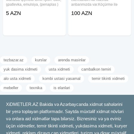
şpatlevka, emulsiya, (penaplas )
anbarımızda var.Köçürmə ilə
paduqa və sa. Tez və səliqəli
ödəniş mümkündür.
5 AZN
100 AZN
münasib və keyfiyyətli, wotsapp -
lada əlaqə saxlaya bilərsiniz.
tezbazar.az
kurslar
arenda masinlar
yuk dasima xidmeti
usta xidmeti
cambalkon temiri
alo usta xidmeti
kombi ustasi yasamal
temir tikinti xidmeti
mebeller
texnika
is elanlari
XiDMETLER.AZ Bakida və Azərbaycanda xidmət sahələrini
bir yerə toplayan platformadır. Saytda müxtəlif xidmət növləri
və onlara aid xidmətlər tapa bilərsiz. Biznesiniz və ya eviniz
üçün xidmetler, temir tikinti xidmeti, yukdasima xidmeti, kuryer
xidmeti, reklam dizayn çap xidmetleri, turizm və digər müxtəlif