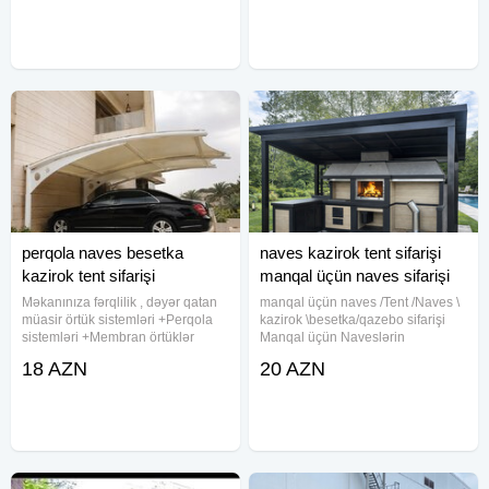
təmiri işləri ilə məşğuluq ! Yolda
döşənməsi.
qalmısınızsa təlaşa düşmək
perqola naves besetka
naves kazirok tent sifarişi
kazirok tent sifarişi
manqal üçün naves sifarişi
Məkanınıza fərqlilik , dəyər qatan
manqal üçün naves /Tent /Naves \
müasir örtük sistemləri +Perqola
kazirok \besetka/qazebo sifarişi
sistemləri +Membran örtüklər
Manqal üçün Naveslərin
+çətir sifarişi besetka sifarişi
Hazırlanması avtomobillər üçün
18 AZN
20 AZN
+Dalğalı (wave)və ya sabit tent
naveslərin hazırlanması teraslar
sistemləri +naves və kaziroklar
üçün naveslərin hazırlanması
+Avtomobil
Manqalınızı hər fəsildə rahat