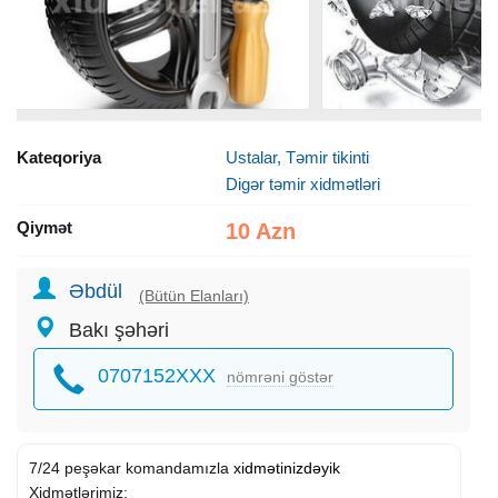
Kateqoriya
Ustalar, Təmir tikinti
Digər təmir xidmətləri
Qiymət
10 Azn
Əbdül
(Bütün Elanları)
Bakı şəhəri
0707152XXX
nömrəni göstər
7/24 peşəkar komandamızla
xidmətinizdəyik
Xidmətlərimiz: