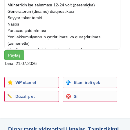
Mühərrikin işə salınması 12-24 volt (peremiçka)
Generatorun (dinamo) diaqnostikası
Səyyar təkər təmiri
Nasos
Yanacaq çatdırılması
Yeni akkumulyatorun çatdırılması və quraşdırılması
(zəmanətlə)
bir göz qırpımında köməyinizə gəlməyə hazırıq
Paylaş
.
.
Tarix: 21.07.2026
.
#primickaxidməti #səyyartəkərtəmiri
#yanacaqçatdırılmaxidməti ucuzakkumulyatorsatışı
ViP elan et
Elanı irəli çək
#yolyardımxidməti yük maşını xoddamaq #24voltpirmiçka
24 volt primiçka pirimicka
xidmeti
peremiçkaxidməti
Düzəliş et
Sil
#yolyardimxidmeti #прикуритьавто #prikurit перемычка
примичка pirmiçka pirmicka prikur permickaxidmeti
mühərrikin işə salınması premicka primiwka peremiwka
premicka premecka primecka primişka jumpstart booster
booststart mühərriki xoddamaq matoru xoddamaq nasos
Digər təmir xidmətləri Ustalar, Təmir tikinti