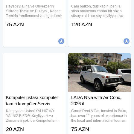
Heyet evi Bina ve Obyektlerin
Cam balkon, duş kabin, perilla
Sifirdan Temiri ve Dizayni , Kohne
şüşə arakəsmə cəbhə bir sözlə
Temirin Yenilenmesi ve digər təmir
şüşəyə aid hər şey keyfiyyətli və
tikinti xidmətləri görürük. Elektrik
zəmanətlə təklif edirik Cam balkon
75 AZN
120 AZN
Alcipan Santexnik Laminat
da pərdəli sistemindən istifadə
Padvisnoy Kafel-Metlax Aboy
etmə imkanı da var. Temperli şüşə
Malyar ve s. Bir
səs izolyasiyasını
Kompüter ustası kompüter
LADA Niva with Air Cond,
təmiri kompüter Servis
2026 il
Kompyuter Ustasi YALNIZ VƏ
Grand Rent A Car, located in Baku,
YALNIZ BIZDƏ: Keyfiyyətli və
has over 11 years of experience in
Zəmanətli şəkildə Komputerlərin
the local and international tourism
format olunması, Notebook-larin
industry. We currently offer both
20 AZN
75 AZN
formatı, Sistemin yenidən tam
self-driven and chauffeur-driven