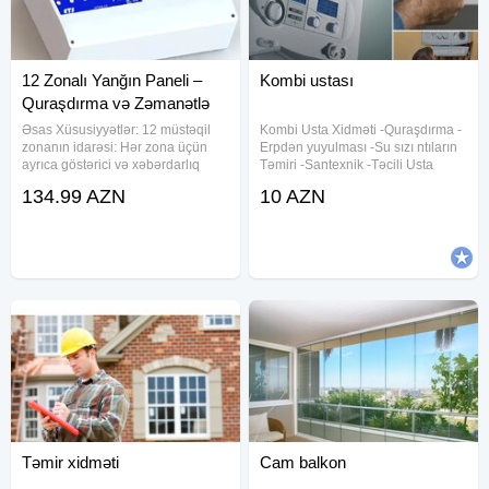
12 Zonalı Yanğın Paneli –
Kombi ustası
Quraşdırma və Zəmanətlə
Əsas Xüsusiyyətlər: 12 müstəqil
Kombi Usta Xidməti -Quraşdırma -
zonanın idarəsi: Hər zona üçün
Erpdən yuyulması -Su sızı ntıların
ayrıca göstərici və xəbərdarlıq
Təmiri -Santexnik -Təcili Usta
siqnalları. Manuel və avtomatik
kombi servisi xidmeti, konbi temiri ,
134.99 AZN
10 AZN
siqnalizasiya rejimləri. Hər zona
her gun kombilerin temiri xidmeti
üçün fərdi LED indikatorları
gosterilir Kombi ustasi , kombi
(yanğın, nasazlıq,
ustası , kombi
Təmir xidməti
Cam balkon