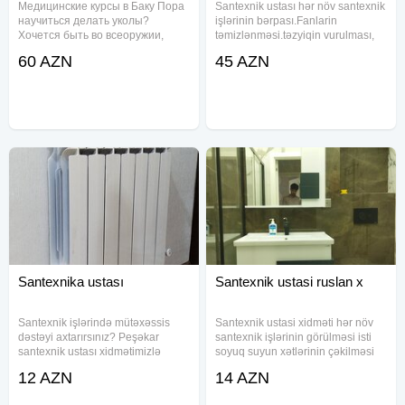
Mедицинские курсы в Баку Пора
Santexnik ustası hər növ santexnik
научиться делать уколы?
işlərinin bərpası.Fanlarin
Хочется быть во всеоружии,
təmizlənməsi.təzyiqin vurulması,
если потребуется оказать кому-
radiatorlarin yuyulması. Kombi
60 AZN
45 AZN
то первую помощь? Для работы
təmiri Kombi ustası Santexnik
требуется сертификат и диплом
Hamam və tualet aksesuarlarının
медсестры или медбрата?
quraşdırılması kombilərin
"Home Education
Santexnika ustası
Santexnik ustasi ruslan x
Santexnik işlərində mütəxəssis
Santexnik ustasi xidməti hər növ
dəstəyi axtarırsınız? Peşəkar
santexnik işlərinin görülməsi isti
santexnik ustası xidmətimizlə
soyuq suyun xətlərinin çəkilməsi
evinizin və ya obyektinizin su,
və quraşdırılması istilik sisteminin
12 AZN
14 AZN
istilik və qaz sistemlərini etibarlı
kombi radiator və istipol xətlərinin
əllərə əmanət edin. Santexnik
çəkilməsi və quraşdırılması