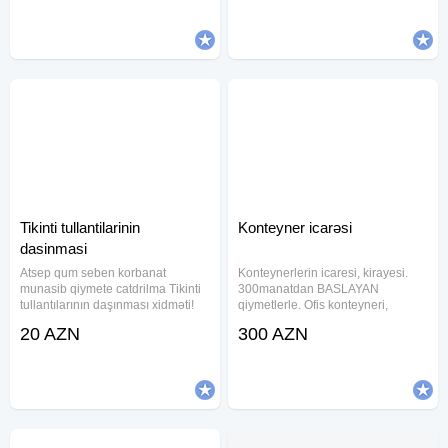
şəkildə yoxlanılması, İstənilən
services to local and foreign
proqramların yazılması, (ən
clients,
Tikinti tullantilarinin
Konteyner icarəsi
dasinmasi
Atsep qum seben korbanat
Konteynerlerin icaresi, kirayesi.
munasib qiymete catdrilma Tikinti
300manatdan BASLAYAN
tullantılarının daşınması xidməti!
qiymetlerle. Ofis konteyneri,
Səliqəli, operativ və sərfəli xidmət
yataqaxana konteynerleri, anbar
20 AZN
300 AZN
axtarırsınızsa, doğru ünvandasınız!
konteyneri, muhafize kosku, wc
Biz tullantıları ünvanınızdan
konteynerleri, hamam
götürür, ərazinizi
konteynerleri ve s. tipli
konteynerlerin icaresi