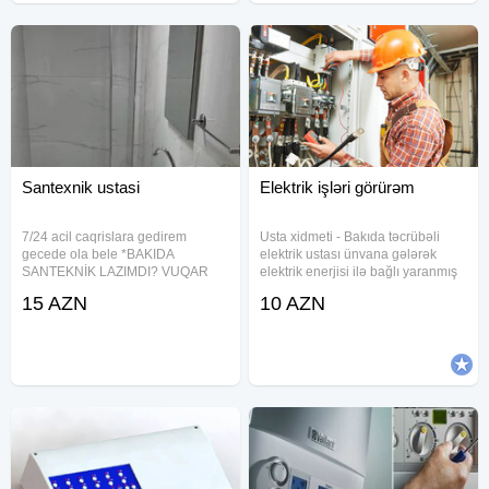
Santexnik ustasi
Elektrik işləri görürəm
7/24 acil caqrislara gedirem
Usta xidmeti - Bakıda təcrübəli
gecede ola bele *BAKIDA
elektrik ustası ünvana gələrək
SANTEKNİK LAZIMDI? VUQAR
elektrik enerjisi ilə bağlı yaranmış
USTA BURDADI* Krant
problemlərin, güvənlik açıqlarının
15 AZN
10 AZN
damcılayır? Unitaz su buraxır?
aradan qaldırılması, elektrik
Kombi qışda soyuq qoyur?
xətlərinin çəkilməsi, rozetka
Narahat olmayın, 1 zəngə həll
(elektrik çıxışı),
edirəm. Mən Vuqar ustayam.