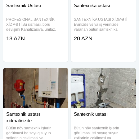
Santexnik Ustası
Santexnika ustası
PROFESİONAL SANTEXNİK
SANTEXNİKA USTASI XİDMƏTİ
XİDMƏTİ Su sızması, boru
Evinizdə və ya iş yerinizdə
dəyişimi Kanalizasiya, unitaz,
yaranan bütün santexnika
moydadır Kombi, radiyator
problemlərinin peşəkar həlli!
13 AZN
20 AZN
qoşulması 24/7 TƏCİLİ XİDMƏT
Kranların təmiri və dəyişdirilməsi
Zəmanət + Səliqəli iş Gəliş
Su və kanalizasiya borularının
PULSUZDUR Əlaqə: vatsap
çəkilişi Unitaz, moyka, duş
movcuddur Bakı və
Santexnik ustası
Santexnik ustası
xidmətinizde
Bütün növ santexnik işlərin
Bütün növ santexnik işlərin
görülməsi İsti soyuq suyun
görülməsi İsti soyuq suyun
xətlərinin çəkilməsi və
xətlərinin çəkilməsi və