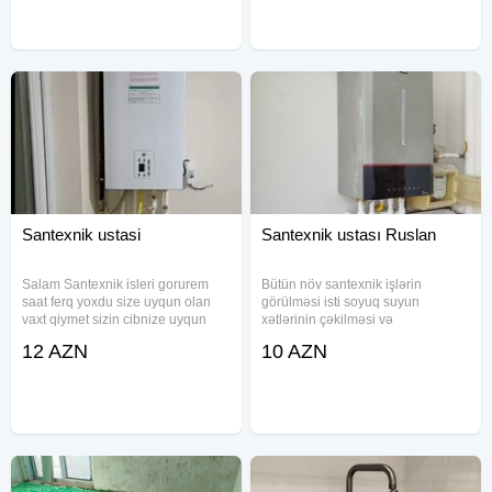
sahəsində geniş təcrübəyə
xətlərinin
Santexnik ustasi
Santexnik ustası Ruslan
Salam Santexnik isleri gorurem
Bütün növ santexnik işlərin
saat ferq yoxdu size uyqun olan
görülməsi isti soyuq suyun
vaxt qiymet sizin cibnize uyqun
xətlərinin çəkilməsi və
Arko krantlarin deyismesi
quraşdırılması Istilik sistemlərin
12 AZN
10 AZN
Hamam.Tualet metbex krantlarin
kombi radiator istipol xətlərinin
deyismesi temiri Su sizmalarin
çəkilməsi və quraşdırılması
temiri Qirilib qalmis
Xetlerini radiator kombinləri
yuyulması