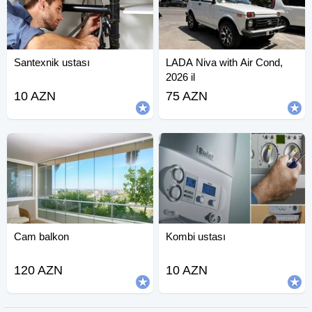
Santexnik ustası
LADA Niva with Air Cond,
2026 il
10 AZN
75 AZN
Cam balkon
Kombi ustası
120 AZN
10 AZN