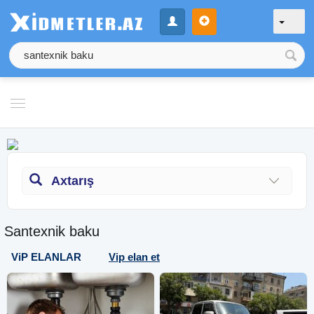
Axtarış
Santexnik baku
ViP ELANLAR
Vip elan et