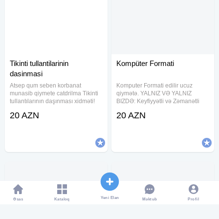
Tikinti tullantilarinin
Kompüter Formati
dasinmasi
Atsep qum seben korbanat
Komputer Formati edilir ucuz
munasib qiymete catdrilma Tikinti
qiymətə. YALNIZ VƏ YALNIZ
tullantılarının daşınması xidməti!
BIZDƏ: Keyfiyyətli və Zəmanətli
Səliqəli, operativ və sərfəli xidmət
şəkildə Komputerlərin format
20 AZN
20 AZN
axtarırsınızsa, doğru ünvandasınız!
olunması, Notebook-larin formatı,
Biz tullantıları ünvanınızdan
Sistemin yenidən tam şəkildə
götürür, ərazinizi
yoxlanılması, İstənilən
Yeni Elan
Əsas
Kataloq
Profil
Məktub