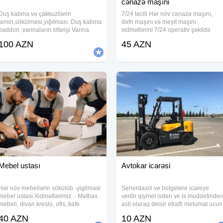
cənazə maşıni
Duş kabina və çakkuzilərin
7/24 təcili Hər növ cənazə maşını,
təmiri,sökülməsi,yığılması. Duş kabina
dəfn maşını və meyit maşını
paddon ,vannaların sifarişi Vanna
xidmətlərini 7/24 operativ şəkildə
təmiri ( yeni kimi görünüş qaranti) Duş
təqdim edirik.Ağır gününüzdə peşəka
100 AZN
45 AZN
kabin smistitellərin
komandamızla günün hər saatı
təmiri,sifarişi,qurulması Rolik və
xidmətinizdəyik. Cənazələrin
aksesuarların
daşınması və tabut maşını
Mebel ustası
Avtokar icarəsi
Hər növ mebellərin sökülüb -yigilmasi
Seherdaxili ve bolgelere icareye
mebel ustasi Xidmətlərimiz: - Mətbəx
verilir qiymet isden ve is muddetinde
mebeli, divan kreslo, ofis, kafe
asli olaraq deisir etrafli melumat ucun
mebellərin təmiri - qapıların öz
zeng edin Elave olaraq Yukdasima
40 AZN
10 AZN
yerlərinə quraşdırılması, - pol parketin
Avtokran xidmetlerimizde movcuddur