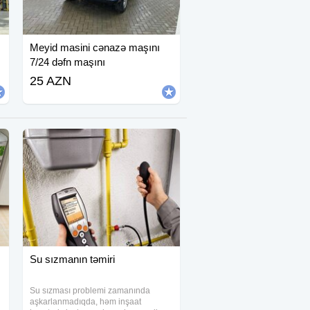
Meyid masini cənazə maşını
7/24 dəfn maşını
25 AZN
Su sızmanın təmiri
Su sızması problemi zamanında
aşkarlanmadıqda, həm inşaat