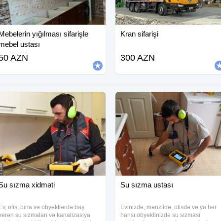
Mebelerin yığılması sifarişle
Kran sifarişi
mebel ustası
50 AZN
300 AZN
Su sızma xidməti
Su sızma ustası
Ev, ofis, bina və obyektlərdə baş
Evinizdə, mənzildə, ofisdə və ya hər
verən su sızmaları və kanalizasiya
hansı obyektinizdə su sızması