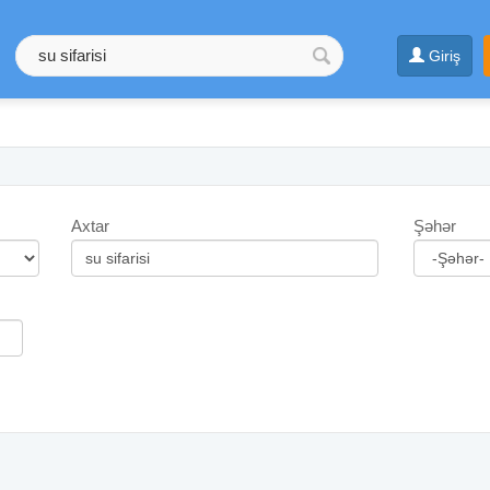
Giriş
Axtar
Şəhər