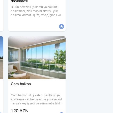
daşınması
Bütün növ zibil (tullantı) və söküntü
daşınması, zibil maşını sifarişi, yük
daşıma xidməti, qum, atsep, çınqıl və
r
karbonat (atval, daş qırıntısı) daş tozu
satışı və çatdırılması xidmətlərini
vaxtında və etibarlı
Cam balkon
Cam balkon, duş kabin, perilla şüşə
n
arakəsmə cəbhə bir sözlə şüşəyə aid
hər şey keyfiyyətli və zəmanətlə təklif
edirik Cam balkon da pərdəli
120 AZN
sistemindən istifadə etmə imkanı da