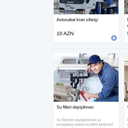
Avtosəbət kran sifarişi
10 AZN
Su filteri dəyişilməsi
Su filterinin dəyişdirilməsi su
yumşaltma sistemi su filteri kartricləri