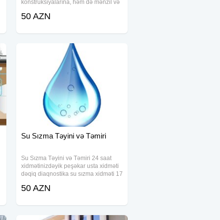
konstruksiyalarına, həm də mənzil və
ofislərin daxili görünüşünə ciddi zərər
50 AZN
vura bilər. Biz su sızmalarının dəqiq
yerini müəyyənləşdirərək, problemi
kökündən
Su Sızma Təyini və Təmiri
Su Sızma Təyini və Təmiri 24 saat
xidmətinizdəyik peşəkar usta xidməti
dəqiq diaqnostika su sızma xidməti 17
illik təcrübə. Hər növ su sızma təyini
50 AZN
və təmiri zəmanətli. Professional
avadanlıqlar ilə su Sızma