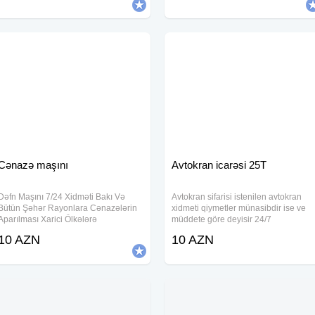
vurulması yonulması və
Avtokar icarəsi, Avtokar, Avtokar
Cənazə maşını
Avtokran icarəsi 25T
Dəfn Maşını 7/24 Xidməti Bakı Və
Avtokran sifarisi istenilen avtokran
Bütün Şəhər Rayonlara Cənazələrin
xidmeti qiymetler münasibdir ise ve
Aparılması Xarici Ölkələrə
müddete göre deyisir 24/7
Cənazələrin Transferi, Cənazələrin
xidmetinizdeyik texnikanın bütün
10 AZN
10 AZN
Yuyulması, Fəhlə Xidməti Var Tabutlar,
senedleri FHN sertifkatları var
Sink Tabutlar, Rus Tabutları Sifarişi
pesekar operatorlar terefinden idare
Kirayə Çadır
olunur