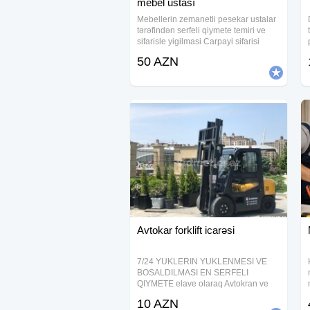
mebel ustası
Mebellerin zemanetli pesekar ustalar
tərəfindən serfeli qiymete temiri ve
sifarisle yigilmasi Carpayi sifarisi
Dolab ref siyirtme sifarisi Munasib
50 AZN
qiymete edirik Zemanet veririk
Keyfiyete 100%z emanet
Avtokar forklift icarəsi
7/24 YUKLERIN YUKLENMESI VE
BOSALDILMASI EN SERFELI
QIYMETE elave olaraq Avtokran ve
Yukdasima xidmetlerimizde
10 AZN
movcuddur etrafli melumat ucun zeng