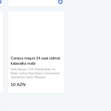
var. Temperli şüşə səs izolyasiyasını
Cənazə maşıni 24 saat xidmət
katavalka mafə
Dəfn Maşını 7/24 Xidməti Bakı Və
Bütün Şəhər Rayonlara Cənazələrin
Aparılması Xarici Ölkələrə
Cənazələrin Transferi, Cənazələrin
10 AZN
Yuyulması, Fəhlə Xidməti Var Tabutlar,
Sink Tabutlar, Rus Tabutları Sifarişi
Kirayə Çadır