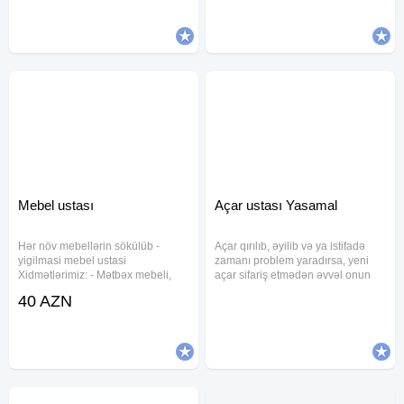
təmiri. Açarların dublikart
veririk Keyfiyete 100%z emanet
olunması. Seyf qapılarının
Mebel ustası
Açar ustası Yasamal
Hər növ mebellərin sökülüb -
Açar qırılıb, əyilib və ya istifadə
yigilmasi mebel ustasi
zamanı problem yaradırsa, yeni
Xidmətlərimiz: - Mətbəx mebeli,
açar sifariş etmədən əvvəl onun
divan kreslo, ofis, kafe mebellərin
bərpası yoxlanılır. Təmir mümkün
40 AZN
təmiri - qapıların öz yerlərinə
olmadıqda eyni açarın yenisi
quraşdırılması, - pol parketin
hazırlanır. Görülən işlər - Sınmış
vurulması yonulması və
açarın bərpası həyata