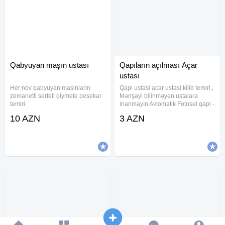
Qabyuyan maşın ustası
Qapıların açılması Açar
ustası
Her nov qabyuyan masinlarin
Qapi ustasi acar ustasi kilid temiri.,
zemanetli serfeli qiymete pesekar
Mənşəyi bilinməyən ustalara
temiri
inanmayın Avtomatik Fotosel qapi -
radar plata rolik inkoder remen
10 AZN
3 AZN
blok ptanya Seyf qapi - acar
zamok rucka sersavin barel Suse
qapi - motor petle