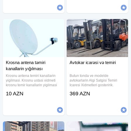
Televizor ustasi lazimdirsa bize
Malyar (Astar
muraciet edin.
Krosna antena təmiri
Avtokar icarəsi və temiri
kanallarin yığılması
Krosnu antena temiri kanallarin
Butun tonda ve modelde
yigilmasi. Krosnu ustasi xidmeti
avtokarlarin Algi Satgisi Temiri
krosnu temir kanallarin yigilmasi
Icaresi Xidmetleri gosteririk.
10 AZN
369 AZN