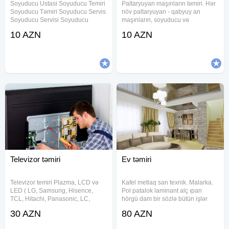
Soyuducu Ustasi Soyuducu Temiri
Paltaryuyan maşınların təmiri. Hər
Soyuducu Təmiri Soyuducu Servis
növ paltaryuyan - qabyuy an
Soyuducu Servisi Soyuducu
maşınların, soyuducu və
Xidməti Soyuducu Ustasi Yasamal
kondisionerlərin evinizdə keyfiyy
10 AZN
10 AZN
Soyuducu Usdasi suyuducu Ustasi
ətli təmiri
xaladenik ustasi xolodinik Ustasi
Soyuducu Ustasi Bakida
Soyuducu
Televizor təmiri
Ev təmiri
Televizor temiri Plazma, LCD və
Kafel metlaq san texnik. Malarka.
LED ( LG, Samsung, Hisence,
Pol patalok laminant alç ıpan
TCL, Hitachi, Panasonic, LC,
hörgü dam bir sözlə bütün işlər
Daewoo və.s) televizorlarının
gorulur. Evlerin temiri ve tikintisi.
30 AZN
80 AZN
zəmanətlə evdə və ya
Evde Xırda işlərdən tutmuş Evin
servisimizdə təmiri mümkündür.
tam təmirin də hayata keciririk .