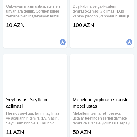
Qabyuyan masin ustasi,istenilen
Duş kabina və çakkuzilərin
unvanlara gelirik. Gorulen islere
təmiri,sökülməsi,yığılması. Duş
zemanet verilir. Qabyuyan təmiri
kabina paddon ,vannaların sifarişi
Hər növ Qabyuyanların unvanda
Vanna təmiri ( yeni kimi görünüş
10 AZN
100 AZN
serfeli qiymete pesekar ustasi
qaranti) Duş kabin smistitellərin
xidmeti Temiri ve Qurasdirilmasi
təmiri,sifarişi,qurulması Rolik və
Unvanda temir Ucuz ve
aksesuarların
Seyf ustasi Seyflerin
Mebelerin yığılması sifarişle
açilmasi
mebel ustası
Hər növ seyf qapılarının açılması
Mebellerin zemanetli pesekar
və açarlarının təmiri. (Ev, Maşın,
ustalar tərəfindən serfeli qiymete
Seyf, Damafon və.s) Hər növ
temiri ve sifarisle yigilmasi Carpayi
zamokların və açarların təmiri.
sifarisi Dolab ref siyirtme sifarisi
11 AZN
50 AZN
Maşın pultlarının hazırlanması və
Munasib qiymete edirik Zemanet