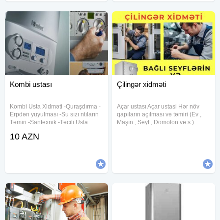
Kombi ustası
Çilingər xidməti
Kombi Usta Xidməti -Quraşdırma -
Açar ustası Açar ustasi Hər növ
Erpdən yuyulması -Su sızı ntıların
qapıların açılması və təmiri (Ev ,
Təmiri -Santexnik -Təcili Usta
Maşın , Seyf , Domofon və s.)
kombi servisi xidmeti, konbi temiri ,
Bütün növ zamokların və açarların
10 AZN
her gun kombilerin temiri xidmeti
təmiri Maşın pultlarının
gosterilir Kombi ustasi , kombi
hazırlanması və təmiri Açarların
ustası , kombi
dublikat olunması Əşyalarınıza