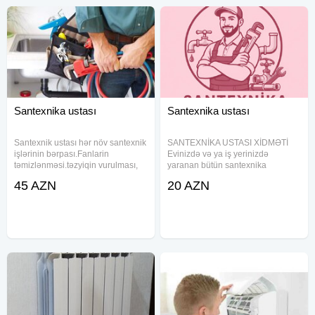
Santexnika ustası
Santexnika ustası
Santexnik ustası hər növ santexnik
SANTEXNİKA USTASI XİDMƏTİ
işlərinin bərpası.Fanlarin
Evinizdə və ya iş yerinizdə
təmizlənməsi.təzyiqin vurulması,
yaranan bütün santexnika
radiatorlarin yuyulması. Kombi
problemlərinin peşəkar həlli!
45 AZN
20 AZN
təmiri Kombi ustası Santexnik
Kranların təmiri və dəyişdirilməsi
Hamam və tualet aksesuarlarının
Su və kanalizasiya borularının
quraşdırılması kombilərin
çəkilişi Unitaz, moyka, duş