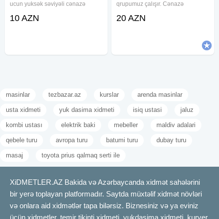
ucun yuksək səviyəli cənazə
qrupumuz çalışır. Cənazə
aftomobilerin teskili seher daxili və
daşınması xidməti ölkə ərazisində
10 AZN
20 AZN
uzaq rayonlara aparmaq xidməti
istənilən nöqtəyə daşınma imkanı
tabut və mafə olkəmizdən kanara
verir. Proses üçün ayrılmış
aparmaq ucun sink
avtomobillərdə hər daşınma
sonrası
masinlar
tezbazar.az
kurslar
arenda masinlar
usta xidmeti
yuk dasima xidmeti
isiq ustasi
jaluz
kombi ustası
elektrik baki
mebeller
maldiv adalari
qebele turu
avropa turu
batumi turu
dubay turu
masaj
toyota prius qalmaq serti ile
XiDMETLER.AZ Bakida və Azərbaycanda xidmət sahələrini
bir yerə toplayan platformadır. Saytda müxtəlif xidmət növləri
və onlara aid xidmətlər tapa bilərsiz. Biznesiniz və ya eviniz
üçün xidmetler, temir tikinti xidmeti, yukdasima xidmeti, kuryer