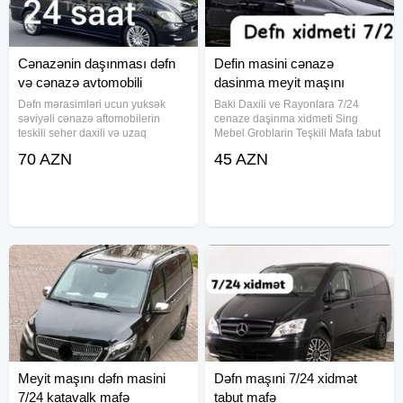
Cənazənin daşınması dəfn
Defin masini cənazə
və cənazə avtomobili
dasinma meyit maşını
Dəfn mərasimləri ucun yuksək
Baki Daxili ve Rayonlara 7/24
səviyəli cənazə aftomobilerin
cenaze daşinma xidmeti Sing
teskili seher daxili və uzaq
Mebel Groblarin Teşkili Mafa tabut
rayonlara aparmaq xidməti tabut
Dəfn mərasimləri ucun yuksək
70 AZN
45 AZN
və mafə olkəmizdən kanara
səviyəli cənazə aftomobilerin
aparmaq ucun sink quroblarin
teskili seher daxili və uzaq
teskili (24) saat xidmət masını defn
rayonlara aparmaq xidməti tabut
masını
və
Meyit maşını dəfn masini
Dəfn maşıni 7/24 xidmət
7/24 katavalk mafə
tabut mafə