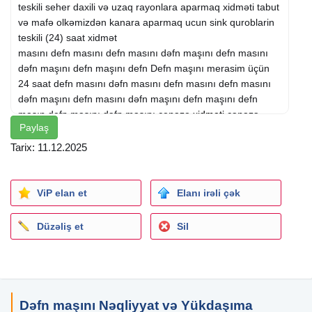
teskili seher daxili və uzaq rayonlara aparmaq xidməti tabut
və mafə olkəmizdən kanara aparmaq ucun sink quroblarin
teskili (24) saat xidmət
masını defn masını defn masını dəfn maşını defn masını
dəfn maşını defn maşını defn Defn maşını merasim üçün
24 saat defn masını dəfn masını defn masını defn masını
dəfn maşını defn masını dəfn maşını defn maşını defn
masın defn maşını dəfn masını cenaze
xidmeti
cənazə
Paylaş
xidməti cənazə xidmeti cenaze xidmeti (24) saat
xidmetmasın defn maşını dəfn masını cenaze xidmeti
Tarix: 11.12.2025
cənazə xidməti cənazə xidmeti cenaze xidmeti cenaze
dasinma meyit
masini
meyit masini meyit maşını cənazə
masini cenaze masini cenaze maşını cənazə maşını meyit
ViP elan et
Elanı irəli çək
maşını xidmeti (24) saatmasını defn masını defn masını
dəfn maşını defn masını dəfn maşını defn maşını defn
Düzəliş et
Sil
Defn maşını merasim üçün 24 saat defn masını dəfn
masını defn masını defn masını dəfn maşını defn masını
dəfn maşını defn maşını defn masın defn maşını dəfn
masını cenaze xidmeti cənazə xidməti cənazə xidmeti
cenaze xidmeti (24) saat xidmetmasın defn maşını dəfn
Dəfn maşını Nəqliyyat və Yükdaşıma