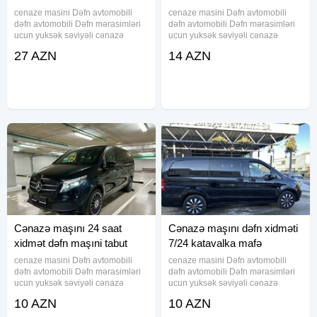
cenaze masini Dəfn avtomobili
cenaze masini Dəfn avtomobili
dəfn avtomobili Dəfn mərasimləri
dəfn avtomobili Dəfn mərasimləri
ucun yuksək səviyəli cənazə
ucun yuksək səviyəli cənazə
aftomobilerin teskili seher daxili və
aftomobilerin teskili seher daxili və
27 AZN
14 AZN
uzaq rayonlara aparmaq xidməti
uzaq rayonlara aparmaq xidməti
tabut və mafə olkəmizdən kanara
tabut və mafə olkəmizdən kanara
aparmaq ucun sink
aparmaq ucun sink
Cənazə maşını 24 saat
Cənazə maşını dəfn xidməti
xidmət dəfn maşıni tabut
7/24 katavalka mafə
mafə
cenaze masini Dəfn avtomobili
cenaze masini Dəfn avtomobili
dəfn avtomobili Dəfn mərasimləri
dəfn avtomobili Dəfn mərasimləri
ucun yuksək səviyəli cənazə
ucun yuksək səviyəli cənazə
aftomobilerin teskili seher daxili və
aftomobilerin teskili seher daxili və
10 AZN
10 AZN
uzaq rayonlara aparmaq xidməti
uzaq rayonlara aparmaq xidməti