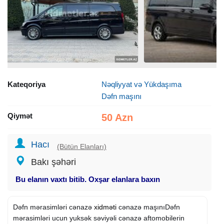
Kateqoriya
Nəqliyyat və Yükdaşıma
Dəfn maşını
Qiymət
50 Azn
Hacı
(Bütün Elanları)
Bakı şəhəri
Bu elanın vaxtı bitib. Oxşar elanlara baxın
Dəfn mərasimləri cənazə
xidməti
cənazə maşınıDəfn
mərasimləri ucun yuksək səviyəli cənazə aftomobilerin