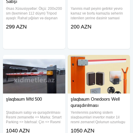
Satışı
Əsas Xüsusiyyətlər: Ölçü: 200x200
Yanmis mall peyini getirkir yevro
sm (təxminən 112 düym) Tripod
kamaz ve bortu kamazla seherin
ayaqlı: Rahat yığılan və daşınan
istenilen yerine dasinir samaxi
Ağ səth, qara kənarlar: Daha
isamayili torpagi mehdiabad
299 AZN
200 AZN
yüksək kontrast və fokuslanmış
torpagi dasinir
görüntü Geniş baxış bucağı: 160°
– auditoriya üçün
şlaqbaum Mfd 500
şlaqbaum Onedoors Well
quraşdırılması
Şlaqbaum satışı və quraşdırılması
Yenilenmis parking sistem
Resmi zemanetle <> Marka: Smart
slaqbaumlari invertor mator 1il
Parking <> İstehsal: Çin <> Rəsmi
resmi zemanet Qolunun uzunlugu
zəmanət 1-il <> Qolun uzunluğu
2-6metr Mator: Invertor Acilis vaxti
1040 AZN
1050 AZN
6m <> İşləmə gərginliyi:220V
2-3, saniye 2eded pult Isleme