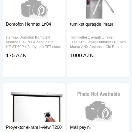
Domofon Hermax Ln04
turniket quraşdırılması
Hermax Domofon Komplekt
Turniketlər 1 ayaqlı turniket
Monitor HR-LN-04 Zəng paneli
1000Azn 2 ayaqlı turniket 1100Azn
HE-ST-60P 4,3 düymlük TFT ekran
Marka:ANXIA İstehsal:Çin Rəsmi
2 zəng panelini +2CAM + 6 daxili
zəmanət:1il Bu turniket sistemi
175 AZN
1000 AZN
displey, 30 polifonik musiqi
giriş çıxışa nəzarət üçün ideal
melodiya seçimini 1/3,6"CMOS,
seçimlərdən biridir Turniket
600TVL, 3,7MM Lens,Çıxış
sisteminə kart
Proyektor ekranı I-view T200
Mall peyini