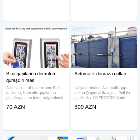
50Hz <> Qorunma sinfi
temperaturu -20°C, 44°C Mexaniki
rejim Daha
Bina qapilarina domofon
Avtomatik darvaza qolları
quraşdırılması
Access control sistemi hem Blok
İtaliya brendinin Avtomatik qapı
qapisina, Hem ofis qapilarina
qolları Qapını əl ilə açma, Pult ilə
plastik qapilara inteqrasiya etmek
aç! Marka: ONEDOORS Model:
olar Access control ACM-208C
TN-1000. Zəmanət 3 il. Çəki 14 kq
70 AZN
800 AZN
Giriş nəzarət sistemi Enerji
İstehsal ölkə: İtaliya 1 qola düşən
təchizatı: DC12V ± 10% Rele: bir
maksimal çəki 500 kq 1 qol üçün
rele Tutum: 1000 - 4000