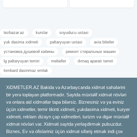
tezbazar.az
kurslar
soyuducu ustasi
yuk dasima xidmeti
paltaryuyan ustasi
avia biletler
установка душевой кабины
ремонт стиральных машин
lg paltaryuyan temiri
mebeller
dırnaq aparatı təmiri
lombard dasinmaz emlak
XiDMETLER.AZ Bakida və Azərbaycanda xidmət sahələrini
bir yerə toplayan platformadır. Saytda müxtəlif xidmət növləri
və onlara aid xidmətlər tapa bilərsiz. Biznesiniz və ya eviniz
üçün xidmetler, temir tikinti xidmeti, yukdasima xidmeti, kuryer
xidmeti, reklam dizayn çap xidmetleri, turizm və digər müxtəlif
xidmət növləri var. Xidməti saytda yerləşdirmək pulsuzdur.
Biznes, Ev və ofisləriniz üçün xidmət sifariş etmək indi çox