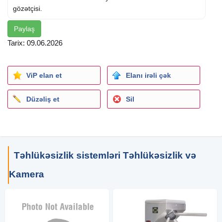
gözətçisi.
Paylaş
Tarix: 09.06.2026
ViP elan et
Elanı irəli çək
Düzəliş et
Sil
Təhlükəsizlik sistemləri Təhlükəsizlik və
Kamera