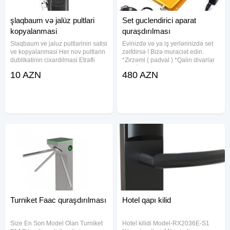
şlaqbaum və jalüz pultlari
Set guclendirici aparat
kopyalanmasi
quraşdırılması
Slaqbaum ve jaluz pultlarinin satisi
Evinizdə və ya iş yerlərinizdə set
ve kopyalanmasi Her nov pultlarin
zəifdirsə ! Bizə muraciət edin.
dublikatinin cixardilmasi Etrafli
*Zirzəmi ( padval ) *Qalin divarlar
melumat ucun zenq edin
*Ev *İş yerləri *Bağ Evləri
10 AZN
480 AZN
whatsapp aktivdir Acar
*Restoranlar *Market *Play Station
sozler:kopya pult, slaqbaun pultu,
Clublar kimi yerlərdə set və telefon
slaqbaum pultu, jaluz pultu,
siqnali
Turniket Faac quraşdırılması
Hotel qapı kilid
Size En Son Model Olan Turniket
Hotel kilidi Model-RX2036E-S1