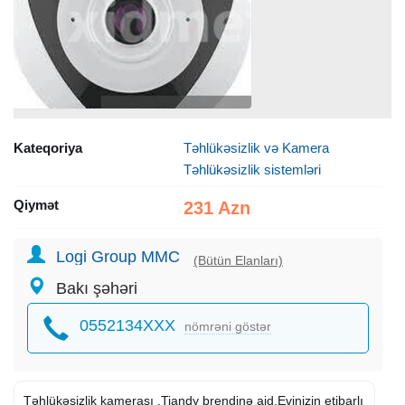
Kateqoriya
Təhlükəsizlik və Kamera
Təhlükəsizlik sistemləri
Qiymət
231 Azn
Logi Group MMC
(Bütün Elanları)
Bakı şəhəri
0552134XXX
nömrəni göstər
Təhlükəsizlik kamerası .Tiandy brendinə aid.Evinizin etibarlı