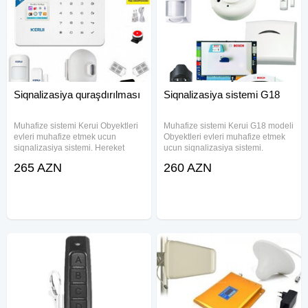
Siqnalizasiya quraşdırılması
Siqnalizasiya sistemi G18
Muhafize sistemi Kerui Obyektleri
Muhafize sistemi Kerui G18 modeli
evleri muhafize etmek ucun
Obyektleri evleri muhafize etmek
siqnalizasiya sistemi. Hereket
ucun siqnalizasiya sistemi.
qeyde alinan zaman telefona hem
Hereket qeyde alinan zaman
265 AZN
260 AZN
mesaj hemde zeng gondere bilir,
telefona hem mesaj hemde zeng
ve avtomatik olaraq guclu sirena
gondere bilir, ve avtomatik olaraq
ishe dushur. Sensorlar
guclu sirena ishe dushur.