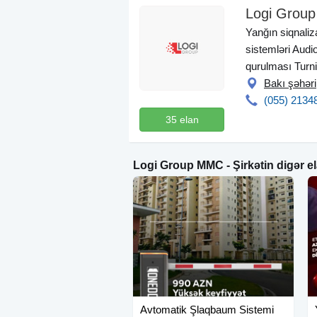
Logi Grou
Yanğın siqnaliz
sistemləri Audi
qurulması Turni
Bakı şəhər
(055) 2134
35 elan
Logi Group MMC - Şirkətin digər el
Avtomatik Şlaqbaum Sistemi