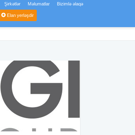
Şirkətlər
Məlumatlar
Bizimlə əlaqə
Elan yerləşdir