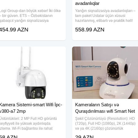
avadanlıqlar
Logi Group-dan böyük xəbər! İki ölkə
Yanğın siqnalizasiya avadanlıqları –
– bir güvən. ETS – Özbəkistanın
tam paket Ustalar üçün xüsusi
qabaqcıl yanğın siqnalizasiya
hazırlanmış, etibarlı və praktik həll!
sistemləri brendi artıq Azərbaycanda!
Paketin tərkibi: 2 zonalı idarəetmə
454.99 AZN
558.99 AZN
Artıq Logi Group MMC, ETS yanğın
paneli 14 ədəd tüstü detektoru 2 ədə
siqnalizasiyası məhsullarının
istilik detektoru 1 ədəd
Azərbaycandakı
Kamera Sistemi-smart Wifi İpc-
Kameraların Satışı və
v380-a7 2mp
Quraşdırılması wifi Smart Net
Camera
Üstünlükləri: 2 MP Full HD görüntü
Şəkil Çözünürlüyü (Resolution): HD
keyfiyyəti ilə yüksək aydınlıqda
(720p), Full HD (1080p), 2K (1440p)
izləmə. Wi-Fi bağlantısı ilə rahat
və ya 4K (2160p) çözünürlük
quraşdırma və kabellərdən azad
seçimləri mövcuddur. Görüntü
58 AZN
29 AZN