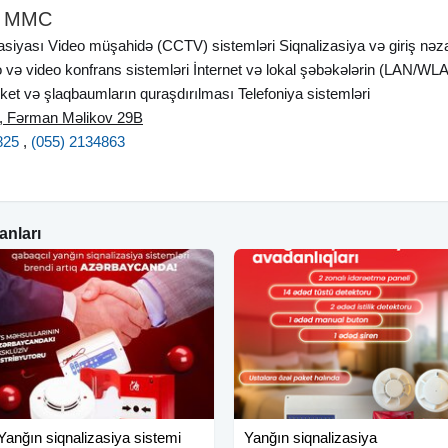
p MMC
asiyası Video müşahidə (CCTV) sistemləri Siqnalizasiya və giriş nəza
o və video konfrans sistemləri İnternet və lokal şəbəkələrin (LAN/WL
ket və şlaqbaumların quraşdırılması Telefoniya sistemləri
i, Fərman Məlikov 29B
825
,
(055) 2134863
anları
Yanğın siqnalizasiya sistemi
Yanğın siqnalizasiya