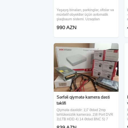
Yaşayış binaları, parkinglər, ofislər və
müxtəlif obyektlər üçün avtomatik
şlaqbaum sistemi. Uzaqdan
idarəetmə funksiyası ilə rahat istifadə
990 AZN
imkanı yaradır. Keyfiyyətli və dayanıqlı
materialdan hazırlanmışdır. Peşəkar
Sərfəli qiymətə kamera dəsti
təklifi
Qiymətə daxildir: 1)7 Ədəd 2mp
təhlükəsizlik kamerası. 2)8 Port DVR
3)1TB HDD 4) 14 Ədəd BNC 5) 7
Ədəd DC 6) 12V10 A Adaptor
839 AZN