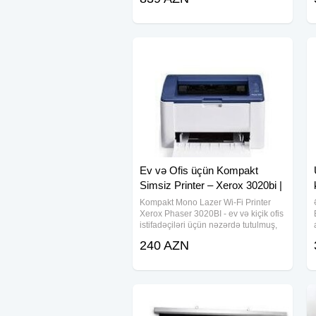
Çatdırılma və Quraşdırılma. Kabel
qiymətə daxil deyil ( 1 metr 0.75
qəpik) #Endirim
Ev və Ofis üçün Kompakt
Simsiz Printer – Xerox 3020bi |
Endi
Kompakt Mono Lazer Wi-Fi Printer
Xerox Phaser 3020BI - ev və kiçik ofis
istifadəçiləri üçün nəzərdə tutulmuş,
kompakt və etibarlı qara-ağ lazer
240 AZN
printerdir. Daxili Wi-Fi modulu
sayəsində sənədlərinizi kompüter,
noutbuk,