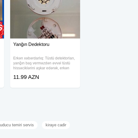
Yanğın Dedektoru
Erkən xəbərdarlıq: Tüstü detektorları,
yanğın baş verməzdən əvvəl tüstü
hissəciklərini aşkar edərək, erkən
xəbərdarlıq siqnalı verir. Bu,
11.99 AZN
ə
insanların təxliyə edilməsini və
yanğının böyüməsinin qarşısını alır.
Sürətli
uducu temiri servis
kiraye cadir