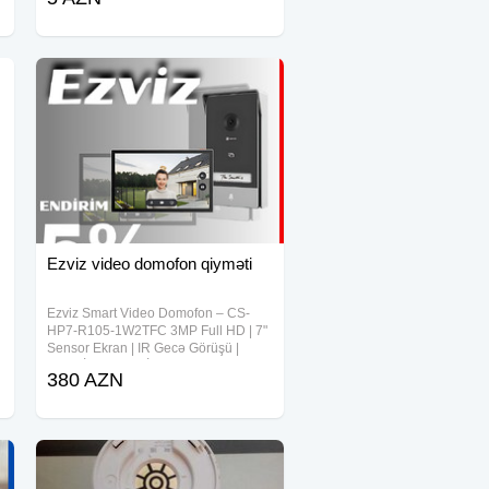
azn 12V20A Adaptor-15 azn 12V30A
Adaptor-22.50azn 12V40A Adaptor-
26.10azn
Ezviz video domofon qiyməti
Ezviz Smart Video Domofon – CS-
HP7-R105-1W2TFC 3MP Full HD | 7"
Sensor Ekran | IR Gecə Görüşü |
Mobil İdarəetmə İndi Endirimli
380 AZN
Qiymətlə! Ekran: 7 düymlük rəngli
toxunma ekran Kamera: 3MP HD
görüntü IR Gecə