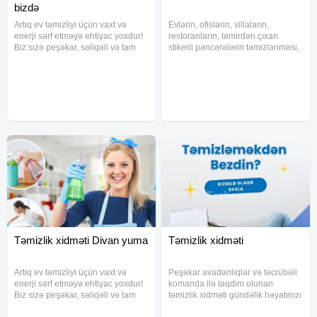
bizdə
Artıq ev təmizliyi üçün vaxt və
Evlərin, ofislərin, villaların,
enerji sərf etməyə ehtiyac yoxdur!
restoranların, təmirdən çıxan
Biz sizə peşəkar, səliqəli və tam
stikerli pəncərələrin təmizlənməsi,
təmizliyə zəmanət verən
pərdələrin açılıb yuyulması, divan
xidmətlərlə xidmət
kresloların aparatlarla
göstəririk.Evinizi, ofisinizi və
təmizlənməsi və s. ən münasib
mənzilinizi bizə etibar edin
qiymətlərlə. Qiymət kvadrata
Təmizlik xidməti Divan yuma
Təmizlik xidməti
Artıq ev təmizliyi üçün vaxt və
Peşəkar avadanlıqlar və təcrübəli
enerji sərf etməyə ehtiyac yoxdur!
komanda ilə təqdim olunan
Biz sizə peşəkar, səliqəli və tam
təmizlik xidməti gündəlik həyatınızı
təmizliyə zəmanət verən
daha rahat və təravətli edir.