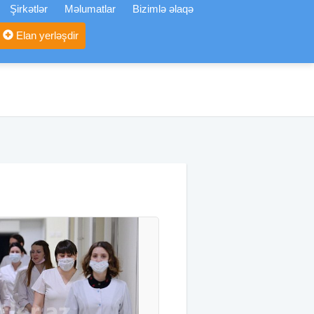
Şirkətlər
Məlumatlar
Bizimlə əlaqə
Elan yerləşdir