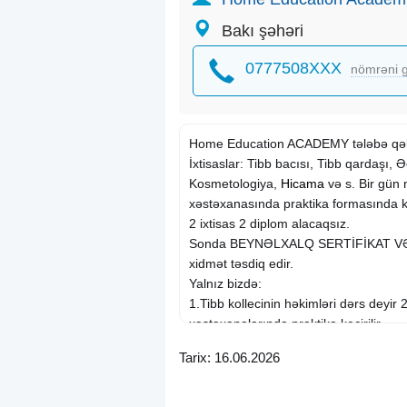
Bakı şəhəri
0777508XXX
nömrəni g
Home Education ACADEMY tələbə qəbu
İxtisaslar: Tibb bacısı, Tibb qardaşı, 
Kosmetologiya,
Hicama
və s. Bir gün 
xəstəxanasında praktika formasında keçiril
2 ixtisas 2 diplom alacaqsız.
Sonda BEYNƏLXALQ SERTİFİKAT VƏ
xidmət təsdiq edir.
Yalnız bizdə:
1.Tibb kollecinin həkimləri dərs deyir 2
xəstəxanalarında praktika keçirilir
3. Praktika üçün əlavə pul alınmır.
Tarix: 16.06.2026
4. Yaş həddi yoxdur və qeydiyyat şəxsi
5 Xaricə getmək istəyənlər üçün ASAN
təsdiqləyir.