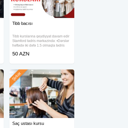
Tibb bacısı
Tibb kurslarına qeydiyyat davam edir
ə
Stamford tədris mərkəzində: •Dərslər
həftədə iki dəfə 1.5 olmaqla tədris
edilir. •9 ay nəzəriyyə, 3 ay praktika
50 AZN
olur. • 1 ili uğurla bitirən hər bir tələbə
diplomla təltif olunur
Şirkət
Saç ustası kursu