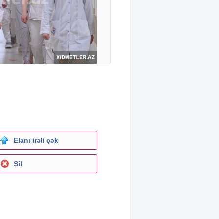
Elanı irəli çək
Sil