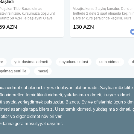
Başladı
Peşəkar Tibb Bacısı olmaq
Vizajist kursu 2 aylıq kursdur. Dərslər
istəyirsinizsə, kursumuza qoşulun!
həftədə 2 dəfə 2 saat olmaqla keçirilir
Yalnız 59 AZN ilə başlayın! Əlavə
Dərslər kurs şəraitində keçirilir. Kurs
ödənişsiz dərs materialları İşə
ərzində öyrədilir: - Makiyajın sirrləri; -
59 AZN
130 AZN
yönəldirik Diplom Dərslər Apreldə
Üz quruluşuna uyğun makiyajın
başlayacaq
edilməsi; - Makiyajın
ar
yuk dasima xidmeti
soyuducu ustasi
usta xidməti
d
qalmaq serti ile
masaj
dmət sahələrini bir yerə toplayan platformadır. Saytda müxtəlif xid
çün xidmetler, temir tikinti xidmeti, yukdasima xidmeti, kuryer xidmeti
ti saytda yerləşdirmək pulsuzdur. Biznes, Ev və ofisləriniz üçün xidmə
idməti asanlıqla tapa bilərsiz. Usta təmir xidməti, yükdaşıma xidməti, 
tlər və digər xidmət növləri var.
erlərinə görə məsuliyyət daşımır.