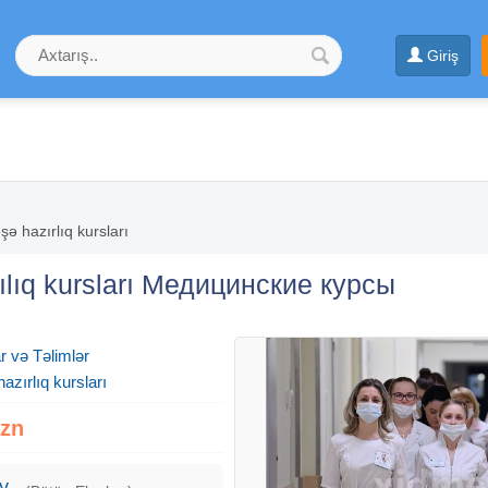
Giriş
şə hazırlıq kursları
çılıq kursları Медицинские курсы
r və Təlimlər
azırlıq kursları
Azn
y