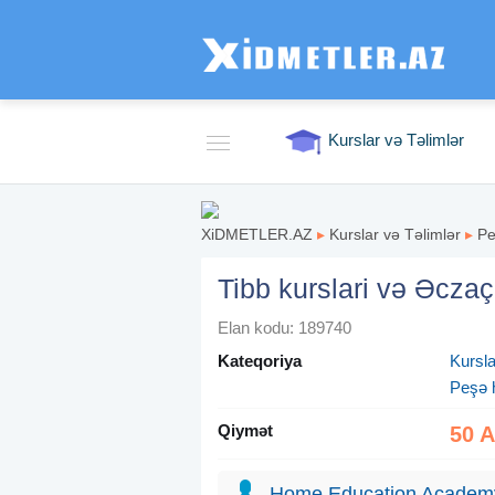
Kurslar və Təlimlər
XiDMETLER.AZ
▸
Kurslar və Təlimlər
▸
Pe
Tibb kurslari və Əcza
Elan kodu: 189740
Kateqoriya
Kursla
Peşə h
Qiymət
50 
Home Education Academ