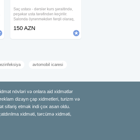
Saç ustası - dərslər kurs şəraitində,
.
peşəkar usta tərəfindən keçirilir.
Salonda öyrənməkdən fərqli olaraq,
bizdə usta sırf tələbə ilə məşğul olur.
150 AZN
"Qıraqdan baxmaqla öyrən"- prinsipi
ilə yanaşmırıq tələbəyə.
ezinfeksiya
avtomobil icaresi
mət növləri və onlara aid xidmətlər
, reklam dizayn çap xidmetleri, turizm və
t sifariş etmək indi çox asan oldu.
çatdırılma xidməti, tərcümə xidməti,