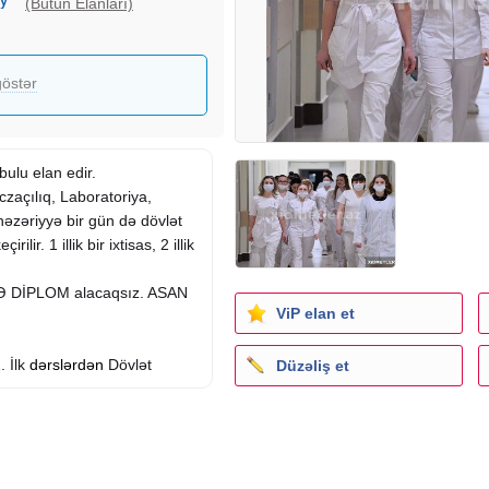
(Bütün Elanları)
östər
lu elan edir.
Əczaçılıq, Laboratoriya,
nəzəriyyə bir gün də dövlət
ir. 1 illik bir ixtisas, 2 illik
 DİPLOM alacaqsız. ASAN
ViP elan et
. İlk
dərslərdən
Dövlət
Düzəliş et
yyət vəsiqəsi ilə.
 xidmət bizim diplomları