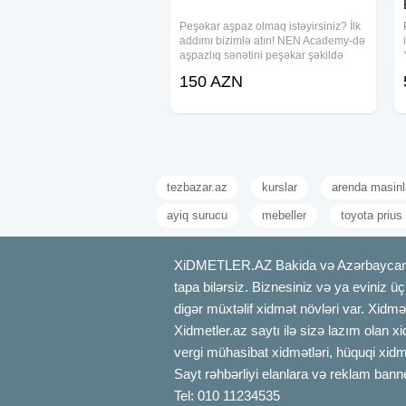
Peşəkar aşpaz olmaq istəyirsiniz? İlk
addımı bizimlə atın! NEN Academy-də
aşpazlıq sənətini peşəkar şəkildə
öyrənin! Dünyanın ən məşhur mətbəx
150 AZN
sirlərini kəşf edin, unudulmaz
reseptlər hazırlayın və karyeranıza
güclü bir
tezbazar.az
kurslar
arenda masinl
ayiq surucu
mebeller
toyota prius 
XiDMETLER.AZ Bakida və Azərbaycanda xi
tapa bilərsiz. Biznesiniz və ya eviniz ü
digər müxtəlif xidmət növləri var. Xidmə
Xidmetler.az saytı ilə sizə lazım olan x
vergi mühasibat xidmətləri, hüquqi xidmə
Sayt rəhbərliyi elanlara və reklam bann
Tel: 010 11234535