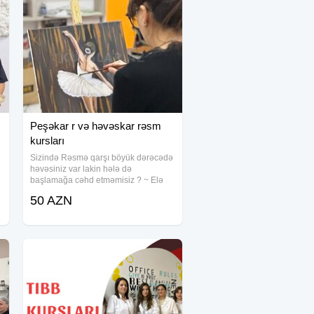
Peşəkar r və həvəskar rəsm
kursları
Sizində Rəsmə qarşı böyük dərəcədə
ə
həvəsiniz var lakin hələ də
başlamağa cəhd etməmisiz ? ~ Elə
isə bu arzunuzu gec olmadan
50 AZN
gerçəkləşdirə bilərsiz . Dərslər
Peşəkar müəllimlər tərəfindən tədris
edilir Sərbəst qrafik