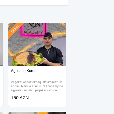
Şirkət
Aşpazlıq Kursu
Peşəkar aşpaz olmaq istəyirsiniz? İlk
addımı bizimlə atın! NEN Academy-də
aşpazlıq sənətini peşəkar şəkildə
öyrənin! Dünyanın ən məşhur mətbəx
150 AZN
sirlərini kəşf edin, unudulmaz
reseptlər hazırlayın və karyeranıza
güclü bir