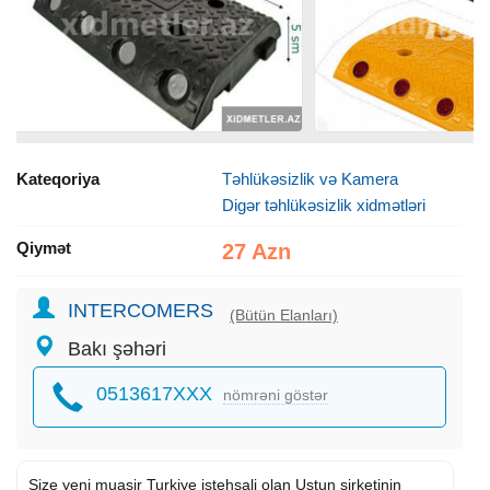
Kateqoriya
Təhlükəsizlik və Kamera
Digər təhlükəsizlik xidmətləri
Qiymət
27 Azn
INTERCOMERS
(Bütün Elanları)
Bakı şəhəri
0513617XXX
nömrəni göstər
Size yeni muasir Turkiye istehsali olan Ustun sirketinin