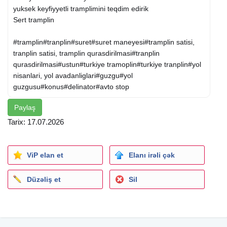
yuksek keyfiyyetli tramplimini teqdim edirik
Sert tramplin
#tramplin#tranplin#suret#suret maneyesi#tramplin satisi,
tranplin satisi, tramplin qurasdirilmasi#tranplin
qurasdirilmasi#ustun#turkiye tramoplin#turkiye tranplin#yol
nisanlari, yol avadanliglari#guzgu#yol
guzgusu#konus#delinator#avto stop
Paylaş
Tarix: 17.07.2026
ViP elan et
Elanı irəli çək
Düzəliş et
Sil