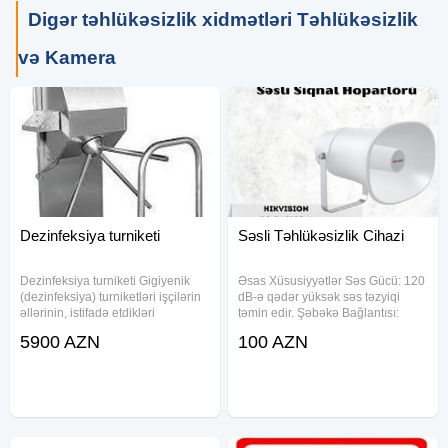
Digər təhlükəsizlik xidmətləri Təhlükəsizlik
və Kamera
Dezinfeksiya turniketi
Səsli Təhlükəsizlik Cihazi
Dezinfeksiya turniketi Gigiyenik
Əsas Xüsusiyyətlər Səs Gücü: 120
(dezinfeksiya) turniketləri işçilərin
dB-ə qədər yüksək səs təzyiqi
əllərinin, istifadə etdikləri
təmin edir. Şəbəkə Bağlantısı:
ayaqqabıların və çəkmələrin
10/100Base-TX öz-özünə uyğun
5900 AZN
100 AZN
təmizliyini və gigiyenasını təmin
şəbəkə, RJ45 interfeysi ilə təchiz
etmək üçün xüsusilə qida istehsalı
olunub. Səs Protokolları: MP3,
sahələrində
G.711a/u, G.722 dəstəyi ilə