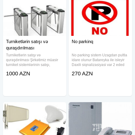
Turniketlərin satışı və
No parkinq
quraşdırılması
Turniketlərin satışı və
No parking sistem Uzagdan pultla
quraşdırılması Şirkətimiz müasir
idare olunur Batareyka ile isleyir
turniket sistemlərinin satışı,
Daxili siqnalizasiyasi var 2 eded
quraşdırılması və texniki xidməti ilə
pult verilir acar sozler:No parkinq,
1000 AZN
270 AZN
məşğuldur. Ofislər, məktəblər,
No parking, parkinq sistem,
biznes mərkəzləri, istehsalat
parking sistem, avto stop, pultla
sahələri və ictimai obyektlər
acilib baglanan no