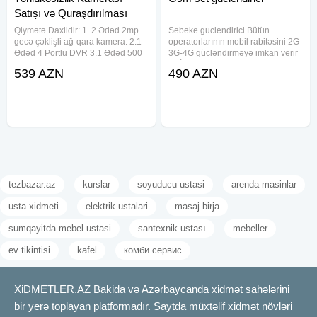
Satışı və Quraşdırılması
Kompaniyası
Qiymətə Daxildir: 1. 2 Ədəd 2mp
Sebeke guclendirici Bütün
gecə çəklişli ağ-qara kamera. 2.1
operatorlarının mobil rabitəsini 2G-
Ədəd 4 Portlu DVR 3.1 Ədəd 500
3G-4G gücləndirməyə imkan verir
GB HDD 4. 2 Ədəd DC 5.4 Ədəd
ZƏİF ŞƏBƏKƏYƏ SON ! Evinizdə
539 AZN
490 AZN
BNC 6.1 Ədəd 12V 10 A adaptor
və ya iş yerlərinizdə set zəifdirsə
Çatdırılma və Quraşdırılma
bizə müraciət edin Bütün
#KameraTexnologiyası
telekommunikasiya operatorlarının
tezbazar.az
kurslar
soyuducu ustasi
arenda masinlar
usta xidmeti
elektrik ustalari
masaj birja
sumqayitda mebel ustasi
santexnik ustası
mebeller
ev tikintisi
kafel
комби сервис
XiDMETLER.AZ Bakida və Azərbaycanda xidmət sahələrini
bir yerə toplayan platformadır. Saytda müxtəlif xidmət növləri