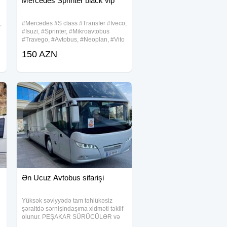
Mercedes Sprinter black vip
,
#Mercedes #S class #Transfer #Iveco,
#Isuzi, #Sprinter, #Mikroavtobus
#Travego, #Avtobus, #Neoplan, #Vito
ve #Viano #aeroportdan #qonaqlarin
150 AZN
qarsilanmasi #transferi rayonlara
#sifaris seherdaxili #gezinti benzin ve
ya
Ən Ucuz Avtobus sifarişi
Yüksək səviyyədə tam təhlükəsiz
şəraitdə sərnişindaşıma xidməti təklif
olunur. PEŞAKAR SÜRÜCÜLƏR və
KOMFORTLU AVTOBUSLAR-