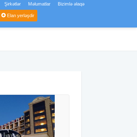
Şirkətlər
Məlumatlar
Bizimlə əlaqə
Elan yerləşdir