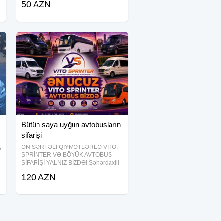
50 AZN
xidmətinizdədir.Nəqliyyatların hamısı
kondisoner və lazımı avadanlıg ilə
təchiz olunub
Bütün saya uyğun avtobusların
sifarişi
,
ƏN SƏRFƏLİ QİYMƏTLƏRLƏ VİTO,
SPRİNTER VƏ BÖYÜK AVTOBUS
SİFARİŞİ YALNIZ BİZDƏ! Şəhərdaxili
və rayonlara bütün növ sərnişin
120 AZN
daşımalarını yüksək səviyyədə həyata
keçiririk. 6, 7, 8, nəfərlik Vito ,
Sprinterlər12, 14, 16,