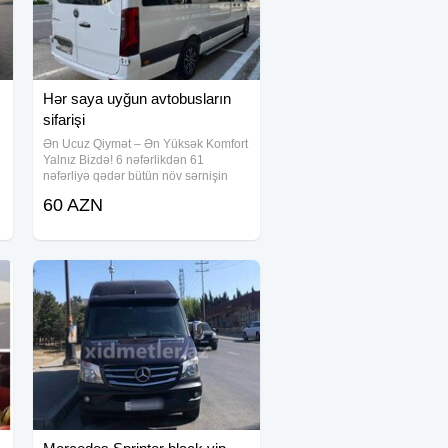
Hər saya uyğun avtobusların
sifarişi
Ən Ucuz Qiymət – Ən Yüksək Komfort
Yalnız Bizdə! 6 nəfərlikdən 61
nəfərliyə qədər bütün növ sərnişin
nəqliyyat vasitələrinin sifarişi qəbul
60 AZN
,
olunur! Sizə uyğun: Mersedes Vito
Mersedes Sprinter Hyundai Isuzu