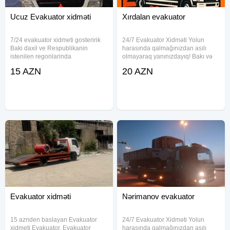
Ucuz Evakuator xidməti
Xırdalan evakuator
7/24 evakuator xidmeti gosteririk
24/7 Evakuator Xidməti Yolun
Baki daxil ve Respublikanin
harasında qalmağınızdan asılı
istenilen regonlarinda
olmayaraq yanınızdayıq! Bakı və
mawinlarimiz movcutdur . Her nov
bütün bölgələrə xidmət Zəng edin:
15 AZN
20 AZN
masinlarin ve texnikalarin
Sürətli Təhlükəsiz Münasib qiymət
dawinmasini mumkundur .
Qiymetler munasibdir . evakuator,
ucuz evakuator,
Evakuator xidməti
Nərimanov evakuator
15 aznden baslayan Evakuator
24/7 Evakuator Xidməti Yolun
xidmeti Evakuator, Evakuator
harasında qalmağınızdan asılı