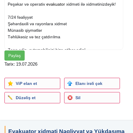
Peşəkar və operativ
evakuator
xidməti ilə xidmətinizdəyik!
7/24 fəaliyyət
Şəhərdaxili və rayonlara xidmət
Münasib qiymətlər
Təhlükəsiz və tez çatdırılma
Zəng edin, avtomobilinizi bizə etibar edin!
Paylaş
Tarix: 19.07.2026
ViP elan et
Elanı irəli çək
Düzəliş et
Sil
Evakuator xidməti Nəqliyyat və Yükdaşıma