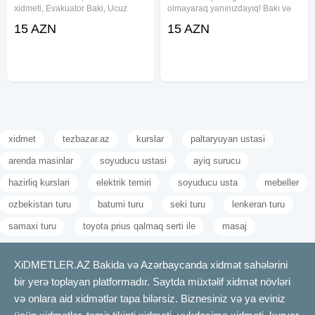
xidmeti, Evakuator Baki, Ucuz
olmayaraq yanınızdayıq! Bakı və
Evakuator, Yuk evakuatoru, Baki
bütün bölgələrə xidmət Zəng edin:
15 AZN
15 AZN
evakuator, Evakuator ucuz ucuz
Sürətli Təhlükəsiz Münasib qiymət
evakuator, evakuatorbaki.
yukmasini , seherdaxili
xidmet
tezbazar.az
kurslar
paltaryuyan ustasi
arenda masinlar
soyuducu ustasi
ayiq surucu
hazirliq kurslari
elektrik temiri
soyuducu usta
mebeller
ozbekistan turu
batumi turu
seki turu
lenkeran turu
samaxi turu
toyota prius qalmaq serti ile
masaj
XiDMETLER.AZ Bakida və Azərbaycanda xidmət sahələrini
bir yerə toplayan platformadır. Saytda müxtəlif xidmət növləri
və onlara aid xidmətlər tapa bilərsiz. Biznesiniz və ya eviniz