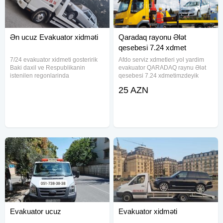
Ən ucuz Evakuator xidməti
Qaradaq rayonu Ələt
qesebesi 7.24 xdmet
7/24 evakuator xidmeti gosteririk
Afdo serviz xdmetleri yol yardim
Baki daxil ve Respublikanin
evakuator QARADAQ raynu Ələt
istenilen regonlarinda
qesebesi 7.24 xdmetimzdeyik
mawinlarimiz movcutdur . Her nov
25 AZN
masinlarin ve texnikalarin
dawinmasini mumkundur .
Qiymetler munasibdir . evakuator,
Qarabağda
Evakuator ucuz
Evakuator xidməti