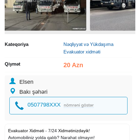
Kateqoriya
Nəqliyyat və Yükdaşıma
Evakuator xidməti
Qiymət
20 Azn
Elsen
Bakı şəhəri
0507798XXX
nömrəni göstər
Evakuator Xidməti
- 7/24
Xidmətinizdəyik
!
Avtomobiliniz yolda qalıb? Narahat olmayın!