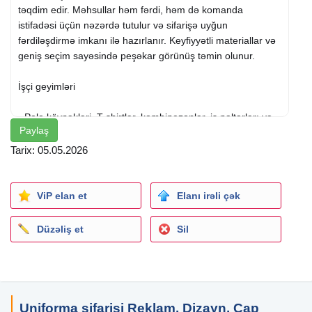
təqdim edir. Məhsullar həm fərdi, həm də komanda
istifadəsi üçün nəzərdə tutulur və sifarişə uyğun
fərdiləşdirmə imkanı ilə hazırlanır. Keyfiyyətli materiallar və
geniş seçim sayəsində peşəkar görünüş təmin olunur.
İşçi geyimləri
- Polo köynəkləri, T-shirtlər, kombinezonlar, iş paltarları və
Paylaş
yağışlıqlar
- Müxtəlif ölçü və rəng seçimləri
Tarix: 05.05.2026
- Kişilər üçün uyğun iş geyimləri
Fərdi qoruyucu vasitələr
ViP elan et
Elanı irəli çək
- Kaskalar, respiratorlar və qoruyucu eynəklər
Düzəliş et
Sil
- Əlcəklər və rezin çəkmələr
- Təhlükəsizlik üçün nəzərdə tutulmuş vasitələr
Fərdiləşdirmə və dizayn
Uniforma sifarişi Reklam, Dizayn, Çap