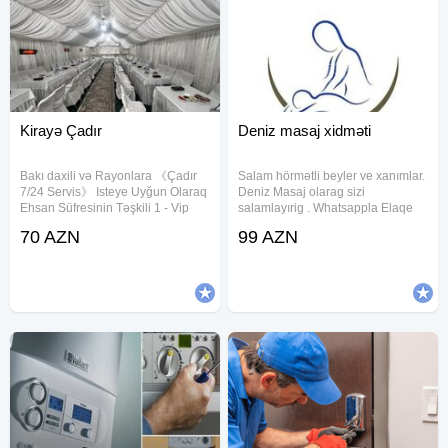
Kirayə Çadır
Deniz masaj xidməti
Bakı daxili və Rayonlara 《Çadır
Salam hörmətli beyler ve xanımlar.
7/24 Servis》 Isteye Uyğun Olaraq
Deniz Masaj olarag sizi
Ehsan Süfresinin Təşkili 1 - Vip
salamlayırig . Whatsappla Elaqe
Çadır 2 - Sadə Çadir 3 - Dəfn
Saxlaya bilersiz Profesional
70 AZN
99 AZN
maşını 4 - Kondisaner 5 - Defn
masajistkalarimizla
Oftamobili 6 - Pover 7 - Molla 8 -
xidmətinizdəyik Sport Klassik
Çayçi 9 - Ofisant Kişi
Relax masaj növləri Siz dəvət edin
biz gələk