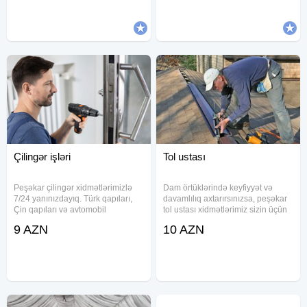
panelden yigilmish bir kabinali
qaldırılmasi. Təmiz dəsmallar
Mobil konteyner Bio
şampun gel masajdan sonra duş
Çilingər işləri
Tol ustası
Peşəkar çilingər xidmətlərimizlə
Dam örtüklərində keyfiyyət və
7/24 yanınızdayıq. Türk qapıları,
davamlılıq axtarırsınızsa, peşəkar
Çin qapıları və avtomobil
tol ustası xidmətlərimiz sizin üçün
qapılarının aparatla açılması, seyf
uyğun seçimdir. Şüşərubiroid
9 AZN
10 AZN
ustası xidmətləri, zamok və
materialı ilə işləyərək binanızın
kilidlərin açılması və təmiri
dam örtüyünü su keçirməz, hava
sahəsində ən yüksək keyfiyyəti
şəraitinə dözümlü və