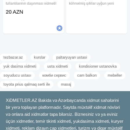
tullantılarının daşınması xidməti!
köhnəlmiş qıfıllar uyğun yeni
Səliqəli, operativ və sərfəli xidmət
modellərlə əvəz edilir. Dəmir qapı,
20 AZN
axtarırsınızsa, doğru ünvandasınız!
taxta qapı və ofis qapıları üçün
Biz tullantıları ünvanınızdan
fərqli zamok növləri ilə işlənilir.
götürür, ərazinizi
Mövcud qıfıl sistemi
tezbazar.az
kurslar
paltaryuyan ustasi
yuk dasima xidmeti
usta xidmeti
kondisioner ustanovka
soyuducu ustası
комби сервис
cam balkon
mebeller
toyota prius qalmaq serti ile
masaj
XiDMETLER.AZ Bakida və Azərbaycanda xidmət sahələrini
bir yerə toplayan platformadır. Saytda müxtəlif xidmət növləri
və onlara aid xidmətlər tapa bilərsiz. Biznesiniz və ya eviniz
üçün xidmetler, temir tikinti xidmeti, yukdasima xidmeti, kuryer
xidmeti, reklam dizayn çap xidmetleri, turizm və digər müxtəlif