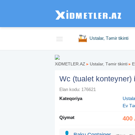
Ustalar, Təmir tikinti
XiDMETLER.AZ
▸
Ustalar, Təmir tikinti
▸
E
Wc (tualet konteyner) i
Elan kodu: 176621
Kateqoriya
Ustalar
Ev Tə
Qiymət
400
Baku Container