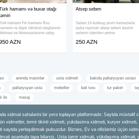
Türk hamamı və buxar otağı
Atsep seben
təmiri
Türk hamamı Fin hamamı Rus
Salam.14 kubkug yevro kamazlarla
hamamı və digər istirahət otaglarının
quba rayonan atsep seben dasinir
tikilməsi və Aksesuarlarının satışı.
seherin istenilen yerine
950 AZN
250 AZN
asi
arenda masinlar
usta xidmeti
bakida paltaryuyan ustasi
в
paltaryuyan usta
mebeller
bali turu
tur paket
ta
i ile
masaj
dmət sahələrini bir yerə toplayan platformadır. Saytda müxtəlif xid
çün xidmetler, temir tikinti xidmeti, yukdasima xidmeti, kuryer xidmeti
ti saytda yerləşdirmək pulsuzdur. Biznes, Ev və ofisləriniz üçün xidmə
idməti asanlıqla tapa bilərsiz. Usta təmir xidməti, yükdaşıma xidməti, 