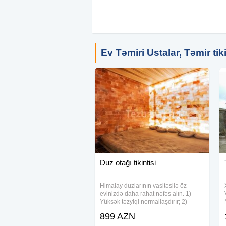
#konteynersatisi #wccontainer #offic
#plazmakesim #demirisleri #demirishl
#demirkonstruksiya #ofiskonteyner #k
#forrentcontainer #forsalecontainer e
Ev Təmiri Ustalar, Təmir tiki
Duz otağı tikintisi
Himalay duzlarının vasitəsilə öz
evinizdə daha rahat nəfəs alın. 1)
Yüksək təzyiqi normallaşdırır; 2)
Böyrək daşlarının əriməsinə kömək
899 AZN
edir; 3) Ürək ritmini tənzimləyir və