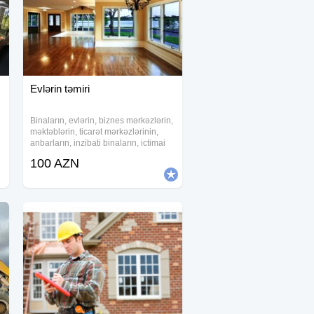
Evlərin təmiri
Binaların, evlərin, biznes mərkəzlərin,
məktəblərin, ticarət mərkəzlərinin,
anbarların, inzibati binaların, ictimai
binaların, xüsusi təyinatlı binaların və
100 AZN
s. tikinti və təmirini həyata keçiririk