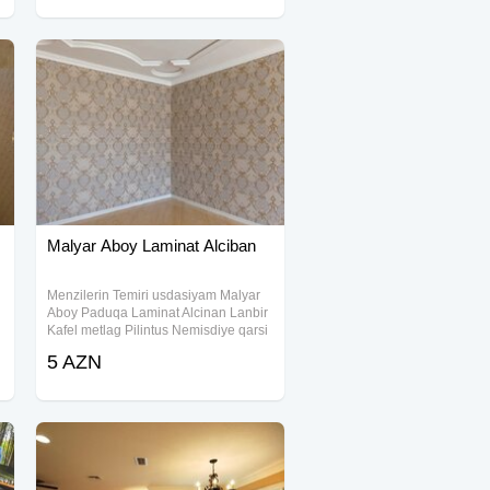
Malyar Aboy Laminat Alciban
Menzilerin Temiri usdasiyam Malyar
Aboy Paduqa Laminat Alcinan Lanbir
Kafel metlag Pilintus Nemisdiye qarsi
izalasiya isderi Şkatur birbasa
5 AZN
mayaklarin qurulmasi horgu stiysaqa
beton Butun xirda para isderin