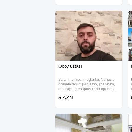
ürək damar xəstəliklərinə qarşı
Oboy ustası
Salam hörmətli müştərilər. Münasib
qiymətə təmir işləri. Obo, şpatlevka,
emulsiya, (penaplas ) paduqa və sa.
Tez və səliqəli münasib və keyfiyyətli,
5 AZN
wotsapp -lada əlaqə saxlaya
bilərsiniz.