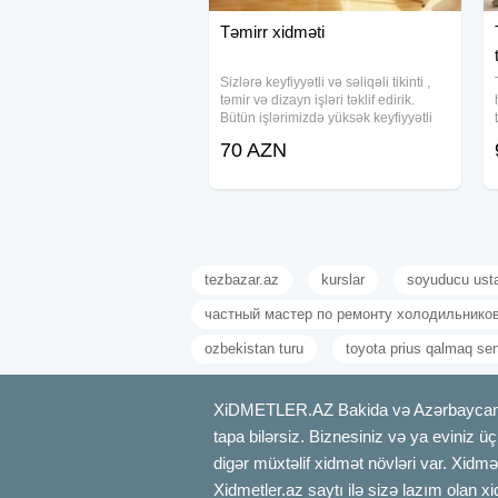
Təmirr xidməti
Sizlərə keyfiyyətli və səliqəli tikinti ,
təmir və dizayn işləri təklif edirik.
Bütün işlərimizdə yüksək keyfiyyətli
Almaniya, Türkiyə və Ukrayna
70 AZN
istehsalı olan materiallardan istifadə
olunur. Evinizin tikinti və
tezbazar.az
kurslar
soyuducu ust
частный мастер по ремонту холодильнико
ozbekistan turu
toyota prius qalmaq sert
XiDMETLER.AZ Bakida və Azərbaycanda xi
tapa bilərsiz. Biznesiniz və ya eviniz ü
digər müxtəlif xidmət növləri var. Xidmə
Xidmetler.az saytı ilə sizə lazım olan x