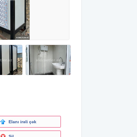
Elanı irəli çək
Sil