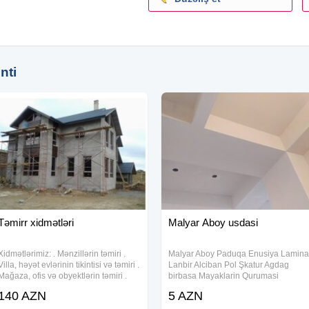
econtainer #plazma
eri #demirkesim
onteynericaresi
lanlar
nti
Təmirr xidmətləri
Malyar Aboy usdasi
Xidmətlərimiz: . Mənzillərin təmiri .
Malyar Aboy Paduqa Enusiya Lamina
Villa, həyət evlərinin tikintisi və təmiri .
Lanbir Alciban Pol Şkatur Agdag
Mağaza, ofis və obyektlərin təmiri .
birbasa Mayaklarin Qurumasi
Qeyri yaşayış obyektlərinin tikintisi .
Nemusdiye Kife qarsi izalasiya isderi
140 AZN
5 AZN
Evlərin və mənzillərin dizaynı . Qeyri
Xirda para isder Butun Hamisi Lazerl