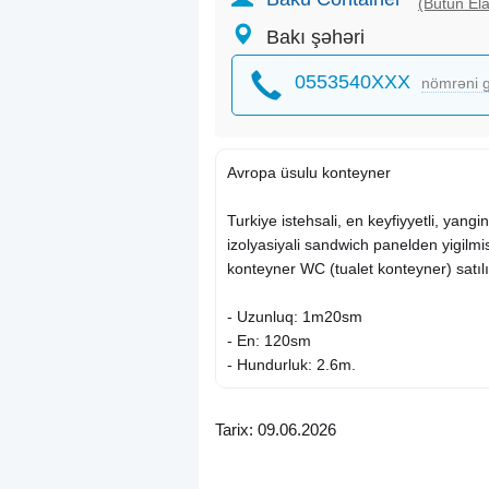
(Bütün Ela
Bakı şəhəri
0553540XXX
nömrəni g
Avropa üsulu konteyner
Turkiye istehsali, en keyfiyyetli, yan
izolyasiyali sandwich panelden yigilmis
konteyner WC (tualet konteyner) satılır
- Uzunluq: 1m20sm
- En: 120sm
- Hundurluk: 2.6m.
Anbarimizda bu ve diger mehsullar h
Tarix: 09.06.2026
Odenish: Negd ve ya kocurme ile.
#container #containerbaku #bakucont