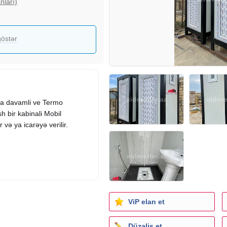
nları)
östər
gina davamli ve Termo
h bir kabinali Mobil
 və ya icarəyə verilir.
er zaman movcuddur.
ViP elan et
ainer #konteyner
Düzəliş et