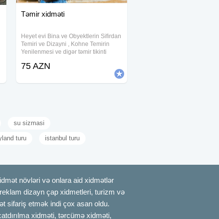
Təmir xidməti
Heyet evi Bina ve Obyektlerin Sifirdan
Temiri ve Dizayni , Kohne Temirin
Yenilenmesi ve digər təmir tikinti
xidmətləri görürük. Elektrik Alcipan
75 AZN
Santexnik Laminat Padvisnoy Kafel-
Metlax Aboy Malyar ve s. Bir
su sizmasi
yland turu
istanbul turu
mət növləri və onlara aid xidmətlər
, reklam dizayn çap xidmetleri, turizm və
t sifariş etmək indi çox asan oldu.
çatdırılma xidməti, tərcümə xidməti,