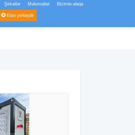
Şirkətlər
Məlumatlar
Bizimlə əlaqə
Elan yerləşdir