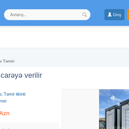
Giriş
v Təmiri
carəyə verilir
, Təmir tikinti
miri
 Azn