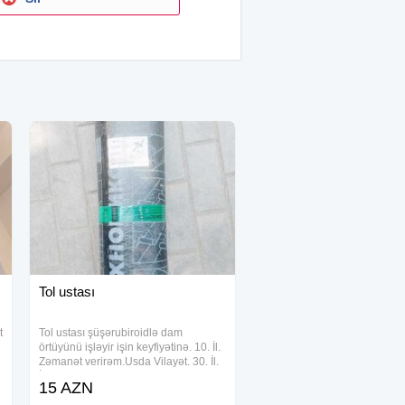
Tol ustası
t
Tol ustası şüşərubiroidlə dam
örtüyünü işləyir işin keyfiyətinə. 10. İl.
Zəmanət verirəm.Usda Vilayət. 30. İl.
İş. Təcürbəsi.
15 AZN
e