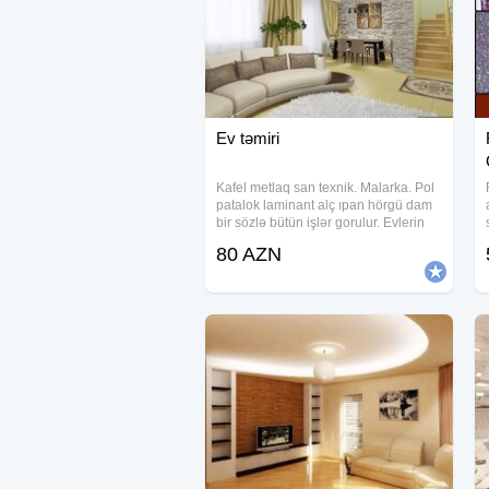
Ev təmiri
Kafel metlaq san texnik. Malarka. Pol
patalok laminant alç ıpan hörgü dam
bir sözlə bütün işlər gorulur. Evlerin
temiri ve tikintisi. Evde Xırda işlərdən
80 AZN
tutmuş Evin tam təmirin də hayata
keciririk . Malyar (Astar