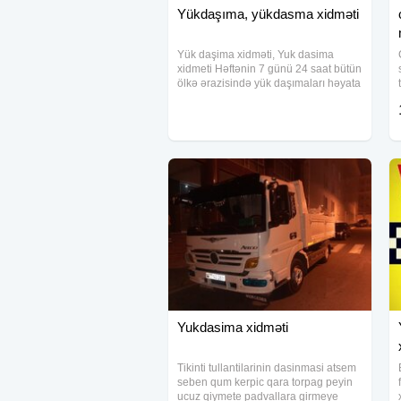
Yükdaşıma, yükdasma xidməti
Yük daşima xidməti, Yuk dasima
xidmeti Həftənin 7 günü 24 saat bütün
ölkə ərazisində yük daşımaları həyata
keçirilir. Əşyalar böyük bir diqqətlə və
ən Keyfiyyətli səviyyədə daşınır.
Daşınan malların təhlukəsizliyinə
Yukdasima xidməti
Tikinti tullantilarinin dasinmasi atsem
seben qum kerpic qara torpag peyin
ucuz qiymete padvallara girmeye