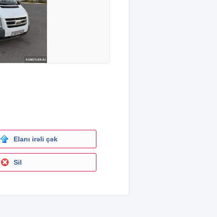
Elanı irəli çək
Sil