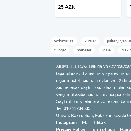
2.20mliy samasvaltda movcuddu
25 AZN
tezbazar.az
kurslar
paltaryuyan u
cilinger
mebeller
icare
disk 
XiDMETLER.AZ Bakida və Azərbaycanda xi
tapa bilərsiz. Biznesiniz və ya eviniz ü
digər müxtəlif xidmət növləri var. Xidmə
Xidmetler.az saytı ilə sizə lazım olan x
vergi mühasibat xidmətləri, hüquqi xidmə
Sayt rəhbərliyi elanlara və reklam bann
Tel: 010 11234535
Ünvan: Bakı şəhəri, Fətəlixan xoyski 6
Instagram
Fb
Tiktok
Privacy Policy
Term of use
Haqq