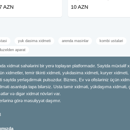
Mebellerin sökülüb yığılması Ofislərin
Mebellerin selqeli sokulub qurulmasi
7 AZN
10 AZN
daşınması Cehizlerin daşınması
paketlenmesi ve dasinmasi. Evden
Rayonlara yüklerin daşınması Piyano
eve deyisdirilmesi. Pianino və
və seyflerin
seyiflerin
stasi
yuk dasima xidmeti
arenda masinlar
kombi ustalari
duzelden aparat
dmət sahələrini bir yerə toplayan platformadır. Saytda müxtəlif xid
çün xidmetler, temir tikinti xidmeti, yukdasima xidmeti, kuryer xidmeti
ti saytda yerləşdirmək pulsuzdur. Biznes, Ev və ofisləriniz üçün xidmə
idməti asanlıqla tapa bilərsiz. Usta təmir xidməti, yükdaşıma xidməti, 
tlər və digər xidmət növləri var.
erlərinə görə məsuliyyət daşımır.
3
ımızda