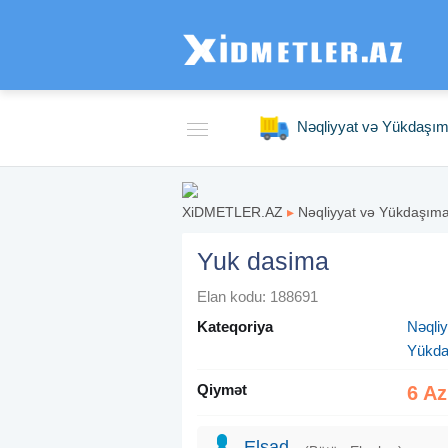
Nəqliyyat və Yükdaşı
XiDMETLER.AZ
▸
Nəqliyyat və Yükdaşım
Yuk dasima
Elan kodu: 188691
Kateqoriya
Nəqli
Yükd
Qiymət
6 A
Elsad