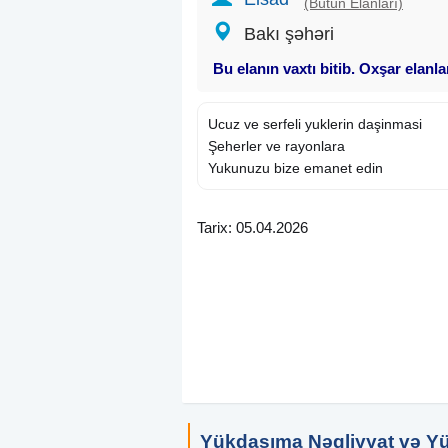
(Bütün Elanları)
Bakı şəhəri
Bu elanın vaxtı bitib. Oxşar elanl
Ucuz ve serfeli yuklerin daşinmasi
Şeherler ve rayonlara
Yukunuzu bize emanet edin
Tarix: 05.04.2026
Yükdaşıma Nəqliyyat və Y