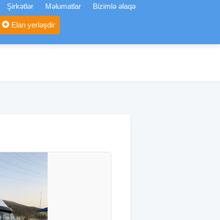
Şirkətlər
Məlumatlar
Bizimlə əlaqə
Elan yerləşdir