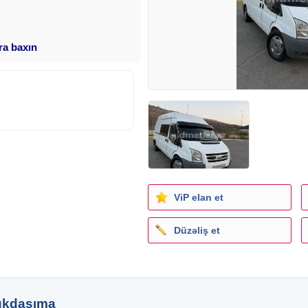
ara baxın
ViP elan et
Düzəliş et
ükdaşıma