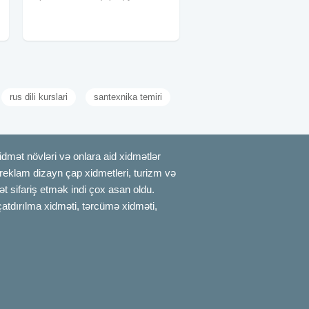
maşınları Ford Transit (qarajlara rahat
daxil olur) Təcrübəli fəhlə heyəti Ev və
ofis köçürmə Mebel və məişət
rus dili kurslari
santexnika temiri
mət növləri və onlara aid xidmətlər
, reklam dizayn çap xidmetleri, turizm və
t sifariş etmək indi çox asan oldu.
çatdırılma xidməti, tərcümə xidməti,