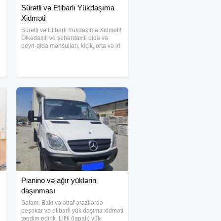
Sürətli və Etibarlı Yükdaşıma
Xidməti
Sürətli və Etibarlı Yükdaşıma Xidməti!
Ölkədaxili və şəhərdaxili qida və
qeyri-qida məhsulları, kiçik, orta və iri
həcmli yüklər üçün peşəkar
yükdaşıma xidmətimizi təqdim edirik!
Tez, təhlükəsiz və sərfəli çatdırılma
Pianino və ağır yüklərin
daşınması
Salam. Bakı və ətraf ərazilərdə
peşəkar və etibarlı yük daşıma xidməti
təqdim edirik. Liftli (lapalı) yük