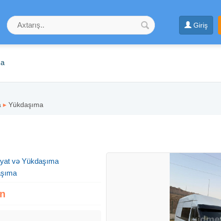
Giriş
ma
a
▸
Yükdaşıma
yyat və Yükdaşıma
aşıma
zn