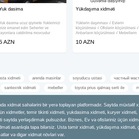
Yuk dasima
Yükdaşıma xidməti
Yuk dasima ucuz qiymete Yuklerinizi
Yüklərin daşınması √ Evlərin
bize emanet edin Seherler ve
köçürülməsi √ Ofislərin köçürülməsi √
rayonlara catdirilma movcudur
Anbarların köçürülməsi √ Mebellərin
Sökülüb Bükülərək daşınmasi və
5 AZN
10 AZN
Quraşdırılması √ Maşın Usta və işçi
qüvvəsi √ Şəhər və Rayonlara
Yüklərin
usta xidmeti
arenda masinlar
soyuducu ustasi
частный мас
santexnik xidməti
mebeller
toyota prius qalmaq serti ile
m
dmət sahələrini bir yerə toplayan platformadır. Saytda müxtəlif xid
çün xidmetler, temir tikinti xidmeti, yukdasima xidmeti, kuryer xidmeti
ti saytda yerləşdirmək pulsuzdur. Biznes, Ev və ofisləriniz üçün xidmə
idməti asanlıqla tapa bilərsiz. Usta təmir xidməti, yükdaşıma xidməti, 
tlər və digər xidmət növləri var.