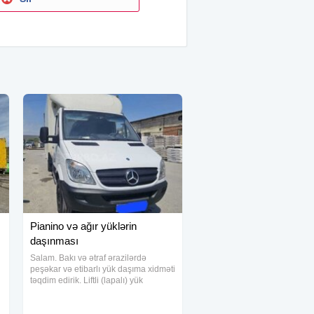
Pianino və ağır yüklərin
daşınması
Salam. Bakı və ətraf ərazilərdə
peşəkar və etibarlı yük daşıma xidməti
təqdim edirik. Liftli (lapalı) yük
maşınları Ford Transit (qarajlara rahat
daxil olur) Təcrübəli fəhlə heyəti Ev və