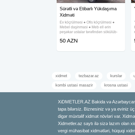
Sürətli və Etibarlı Yükdaşıma
Xidməti
Ev köçrülməsi ● Ofis köçrülməsi ●
Mebel daşinmasi ● Meb ell ərin
peşəkar ustalar tərəfindən sökülüb-
yığılması, qabl a şdir ilmasi ● Pianino
50 AZN
daşima ● Royalların daşınması ● Y ük
maşı nı və fəhlə xidməti ● Keyfiyyetli
ve
xidmet
tezbazar.az
kurslar
kombi ustasi masazir
krosna ustasi
XiDMETLER.AZ Bakida və Azərbaycanda xi
tapa bilərsiz. Biznesiniz və ya eviniz ü
digər müxtəlif xidmət növləri var. Xidmə
Xidmetler.az saytı ilə sizə lazım olan x
vergi mühasibat xidmətləri, hüquqi xidmə