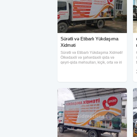
Sürətli və Etibarlı Yükdaşıma
Xidməti
Sürətli və Etibarlı Yükdaşıma Xidməti!
Ölkədaxili və şəhərdaxili qida və
qeyri-qida məhsulları, kiçik, orta və iri
həcmli yüklər üçün peşəkar
yükdaşıma xidmətimizi təqdim edirik!
Tez, təhlükəsiz və sərfəli çatdırılma