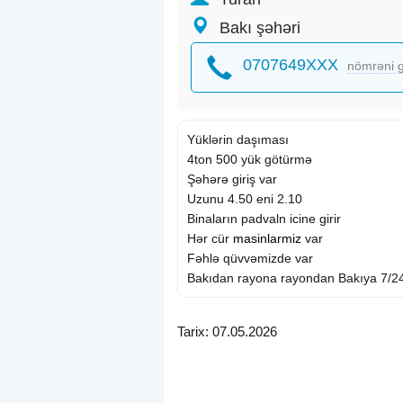
Bakı şəhəri
0707649XXX
nömrəni g
Yüklərin daşıması
4ton 500 yük götürmə
Şəhərə giriş var
Uzunu 4.50 eni 2.10
Binaların padvaln icine girir
Hər cür
masinlarmiz
var
Fəhlə qüvvəmizde var
Bakıdan rayona rayondan Bakıya 7/2
Tarix: 07.05.2026