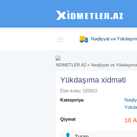
Nəqliyyat və Yükdaşı
XiDMETLER.AZ
▸
Nəqliyyat və Yükdaşım
Yükdaşıma xidməti
Elan kodu: 183602
Kateqoriya
Nəqli
Yükd
Qiymət
10 
Turan