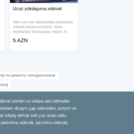
Ucuz yükdaşıma xidməti
Olke uzre her istiqametde yukdasima
xidmeti heyata kecirdirik. Xirda
esyalardan baslayaraq, mebel, iri
meiset texnikalari, musiqi aletleri,
5 AZN
avadanliqlar, anbar ve market mallari
ve s. tipli yukleri dasiyiriq. Ev,
тер по ремонту холодильников
asaj
mət növləri və onlara aid xidmətlər
, reklam dizayn çap xidmetleri, turizm və
t sifariş etmək indi çox asan oldu.
çatdırılma xidməti, tərcümə xidməti,