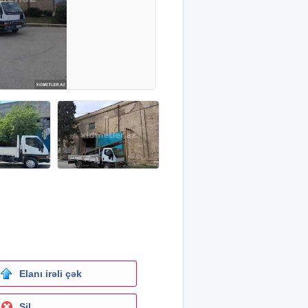
Elanı irəli çək
Sil