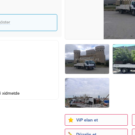
östər
4
xidmətdə
ViP elan et
Düzəliş et