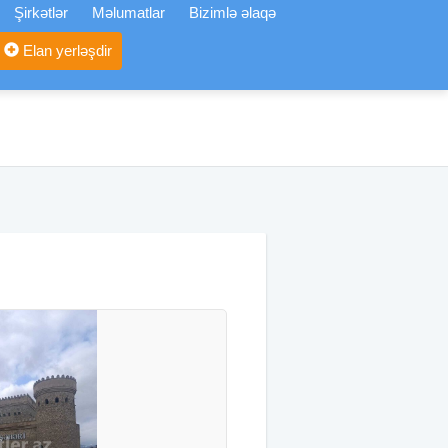
Şirkətlər
Məlumatlar
Bizimlə əlaqə
Elan yerləşdir