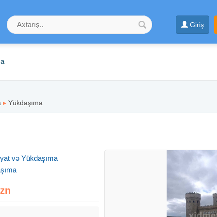
Giriş
ma
a
▸
Yükdaşıma
yyat və Yükdaşıma
aşıma
Azn