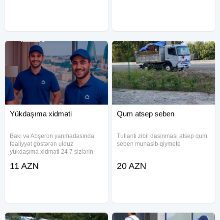
komandamız və sərfəli
qiymətlərimizlə her zaman
xidmətinizdəyik! Əlaqə:
Yükdaşıma xidməti
Qum atsep seben
Bakı və Abşeron yarımadasında
Tullanti zibil dasinmasi atsep qum
fəaliyyət göstərən ulduz
seben munasib qiymete
yükdaşıma xidməti 24 7 sizlərin
xidmətindədir Mebellerin sökülüb
11 AZN
20 AZN
yığılması Ofislərin daşınması
Cehizlerin daşınması Rayonlara
yüklerin daşınması Mebel ustasi
işçi