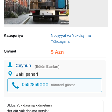
Kateqoriya
Nəqliyyat və Yükdaşıma
Yükdaşıma
Qiymət
5 Azn
Ceyhun
(Bütün Elanları)
Bakı şəhəri
0552859XXX
nömrəni göstər
Ulduz
Yuk dasima xidmetinin
Her cür yük dasima servisi: