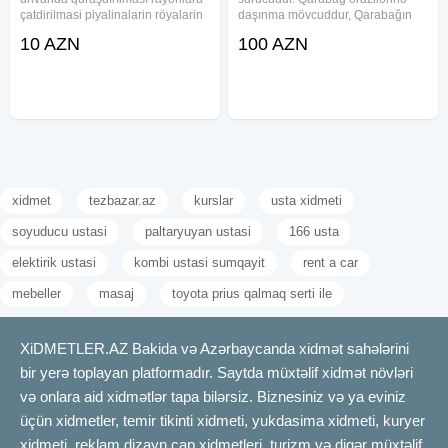
çatdirilmasi piyalinalarin röyalarin
daşınma mövcuddur, Qarabağın
dawinmasi Xidmətin növü:
bütün ərazilərinə portal var. Rəsmi
10 AZN
100 AZN
Yükdaşıma xidməti √ Şəhər və
üsulla daşınma mövcuddur. Üstü
Rayonlara Yüklərin daşınması
açıqdır, yanları açıla bilir, uzunluğu
14 metr , 25 tona kimi
xidmet
tezbazar.az
kurslar
usta xidmeti
soyuducu ustasi
paltaryuyan ustasi
166 usta
elektirik ustasi
kombi ustasi sumqayit
rent a car
mebeller
masaj
toyota prius qalmaq serti ile
XiDMETLER.AZ Bakida və Azərbaycanda xidmət sahələrini
bir yerə toplayan platformadır. Saytda müxtəlif xidmət növləri
və onlara aid xidmətlər tapa bilərsiz. Biznesiniz və ya eviniz
üçün xidmetler, temir tikinti xidmeti, yukdasima xidmeti, kuryer
xidmeti, reklam dizayn çap xidmetleri, turizm və digər müxtəlif