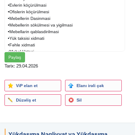
•Evlerin köçürülmasi
•Ofislerin köçürülmesi
•Mebellerin Dasinmasi
•Mebellerin sökülmesi va yigilmasi
•Mebellarin qablasdirilmasi
•Yük taksisi xidmati
•Fəhle xidmati
•
Mebel Ustasi
Paylaş
•Pianino Dasinmasi
•Təmizlik
xidməti
Tarix: 29.04.2026
" Dasinan yüklar sigortalanib. "
ViP elan et
Elanı irəli çək
Düzəliş et
Sil
Yükdaşıma Nəqliyyat və Yükdaşıma