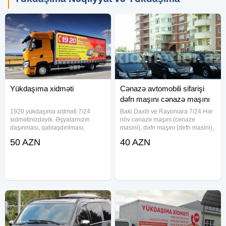
Yükdaşıma xidməti
Cənazə avtomobili sifarişi
dəfn maşını cənazə maşını
1920 yükdaşıma xidməti 7/24
Baki Daxili ve Rayonlara 7/24 Hər
xidmətinizdəyik. Əşyalarnızın
növ cənazə maşını (cenaze
daşınması, qablaşdırılması,
masini), dəfn maşını (defn masini),
mebellərnizin sökülməsi və
ölü maşını (olu masini), meyid
50 AZN
40 AZN
yığılması sizə xidmət göstərən
maşını (meyit masini) və mərasim
işçilərimiz tərəfindən təmin edilir.
avtomobili xidmətlərini 7/24
Tır və evakuator xidmətimiz aktivtir
operativ şəkildə təqdim edirik