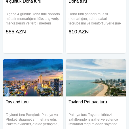
4 günlük Doha turu
Doha turu
3 gecə 4 günlük Doha turu şəhərin
Doha turu şəhərin müasir
müasir memarlığını, lüks alış-veriş
memarlığını, səhrə safari
mərkəzlərini və fərqli mədəni
təcrübəsini və komfortlu yerləşmə
atmosferini kəşf etmək istəyənlər
imkanlarını bir paketdə təqdim
555 AZN
610 AZN
üçün uyğun seçim hesab olunur.
edir. Paketə aviabilet, transfer,
Paket daxilində aviabilet, 23 kq
sığorta, oteldə gecələmə və səhər
əsas baqaj və 10 kq
yeməyi daxildir. Müxtəlif
Tayland turu
Tayland Pattaya turu
Tayland turu Banqkok, Pattaya və
Pattaya turu Tayland körfəzi
Phuket istiqamətlərini əhatə edir.
sahillərində istirahət və əyləncə
Paketə aviabilet, oteldə yerləşmə,
imkanları təqdim edən səyahət
səhər yeməyi və qrup transfer
paketidir. Paketə aviabilet, oteldə