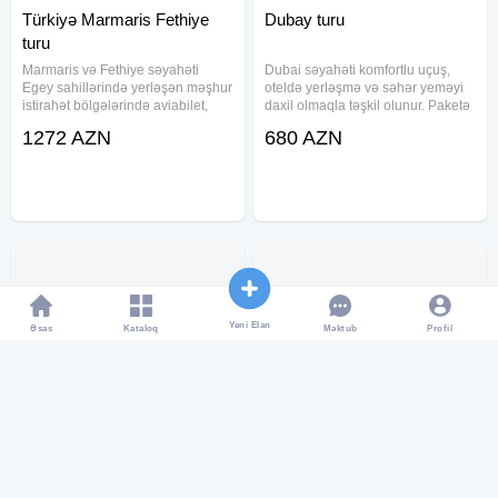
Türkiyə Marmaris Fethiye
Dubay turu
turu
Marmaris və Fethiye səyahəti
Dubai səyahəti komfortlu uçuş,
Egey sahillərində yerləşən məşhur
oteldə yerləşmə və səhər yeməyi
istirahət bölgələrində aviabilet,
daxil olmaqla təşkil olunur. Paketə
otel, qidalanma və transfer
gediş-dönüş aviabileti, transfer
1272 AZN
680 AZN
xidmətlərini bir paketdə təqdim
xidməti və müxtəlif kateqoriyalı
edir. Paket daxilində müxtəlif
otellərdə qonaqlama daxildir. Bur
kateqoriyalı otellərdə yerləşmə
Dubai və Al Barsha
Yeni Elan
Əsas
Kataloq
Profil
Məktub
Özbəkistan Qrup Turu
Gürcustan Tbilisi turu
Daşkənd, Buxara və Səmərqənd
Tbilisidə fərqli istirahət və şəhər
istiqamətlərini əhatə edən bu tur
gəzintisi axtaranlar üçün bu tur
paketi tarixi memarlıq, qədim
paketi rahat nəqliyyat, otel