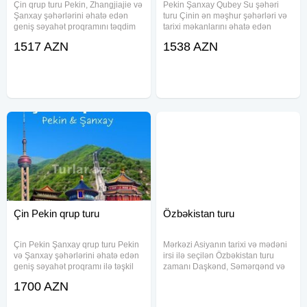
Çin qrup turu Pekin, Zhangjiajie və
Pekin Şanxay Qubey Su şəhəri
Şanxay şəhərlərini əhatə edən
turu Çinin ən məşhur şəhərləri və
geniş səyahət proqramını təqdim
tarixi məkanlarını əhatə edən
edir. Bu tur çərçivəsində iştirakçılar
geniş səyahət proqramıdır. Paket
1517 AZN
1538 AZN
ölkənin tarixi abidələri və
daxilində aviabiletlər, oteldə
mənzərəsi ilə yaxından tanış
yerləşmə, transfer xidməti və
olmaq imkanı əldə edirlər
Azərbaycan dilli tur rəhbəri
Çin Pekin qrup turu
Özbəkistan turu
Çin Pekin Şanxay qrup turu Pekin
Mərkəzi Asiyanın tarixi və mədəni
və Şanxay şəhərlərini əhatə edən
irsi ilə seçilən Özbəkistan turu
geniş səyahət proqramı ilə təşkil
zamanı Daşkənd, Səmərqənd və
olunur. Paketə aviabilet,
Buxara şəhərlərinin məşhur tarixi
1700 AZN
transferlər, otel yerləşməsi, səhər
məkanlarını yaxından görmək
yeməkləri və şəhər ekskursiyaları
imkanı əldə edəcəksiniz. Daşkənd