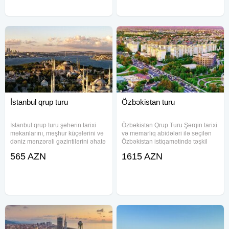
İstanbul qrup turu
Özbəkistan turu
İstanbul qrup turu şəhərin tarixi
Özbəkistan Qrup Turu Şərqin tarixi
məkanlarını, məşhur küçələrini və
və memarlıq abidələri ilə seçilən
dəniz mənzərəli gəzintilərini əhatə
Özbəkistan istiqamətində təşkil
edir. Paket daxilində aviabilet,
olunan bu qrup turu Daşkənd,
565 AZN
1615 AZN
transfer, oteldə yerləşmə və səhər
Səmərqənd və Buxara şəhərlərini
yeməyi xidmətləri təmin olunur.
əhatə edir. Rahat nəqliyyat, sürətli
Ekskursiyalar
qatar biletləri,