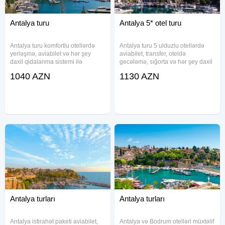
Antalya turu
Antalya 5* otel turu
Antalya turu komfortlu otellərdə
Antalya turu 5 ulduzlu otellərdə
yerləşmə, aviabilet və hər şey
aviabilet, transfer, oteldə
daxil qidalanma sistemi ilə
gecələmə, sığorta və hər şey daxil
istirahət imkanı təqdim edir. Paketə
qidalanma sistemi ilə təşkil olunur.
1040 AZN
1130 AZN
transfer, sığorta və oteldə
Fərqli otel seçimləri və müxtəlif
gecələmə daxildir. Müxtəlif
qiymət paketləri ilə istirahət
kateqoriyalı otellər üzrə seçim
planınızı rahat
Antalya turları
Antalya turları
Antalya istirahət paketi aviabilet,
Antalya və Bodrum otelləri müxtəlif