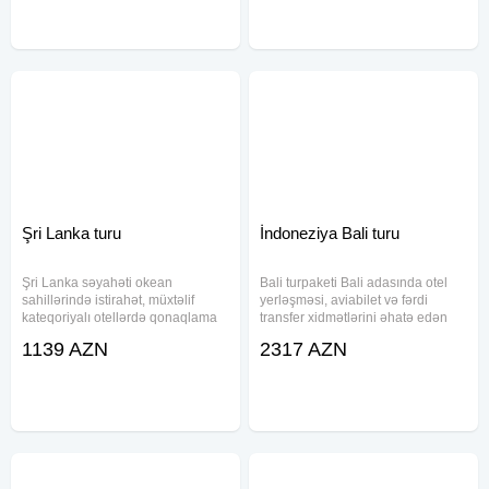
daxildir. Səyahət
- Müstəqillik Meydanı -
Şri Lanka turu
İndoneziya Bali turu
Şri Lanka səyahəti okean
Bali turpaketi Bali adasında otel
sahillərində istirahət, müxtəlif
yerləşməsi, aviabilet və fərdi
kateqoriyalı otellərdə qonaqlama
transfer xidmətlərini əhatə edən
və transfer xidməti ilə təqdim
istirahət paketidir. Paket daxilində
1139 AZN
2317 AZN
olunur. Paketə aviabilet, baqaj,
səhər yeməyi və 25 kq baqaj
səhər yeməyi və oteldə qalma
hüququ təqdim olunur. Müxtəlif
daxildir. Fərqli bölgələrdə
yerləşmə və komfort