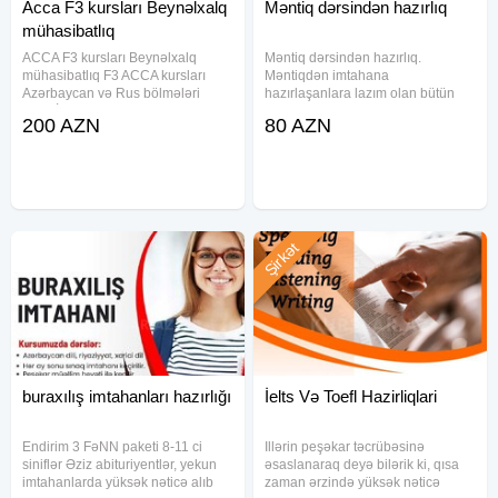
Acca F3 kursları Beynəlxalq
Məntiq dərsindən hazırlıq
mühasibatlıq
ACCA F3 kursları Beynəlxalq
Məntiq dərsindən hazırlıq.
mühasibatlıq F3 ACCA kursları
Məntiqdən imtahana
Azərbaycan və Rus bölmələri
hazırlaşanlara lazım olan bütün
üzrə. İştirakçılar təlim materialları
dərs və testləri özündə birləşdirən
200 AZN
80 AZN
ilə təmin olunacaqlar. Qiymət - 200
kursumuza qatılmaqla təcrübəli
azn qrup şəklində Dərslərin
müəllimlərdən dərslər
anlaşılan, dəqiq və ətraflı
alacaqsınız.Həmçinin Məntiq
testləri ilə
Şirkət
buraxılış imtahanları hazırlığı
İelts Və Toefl Hazirliqlari
Endirim 3 FəNN paketi 8-11 ci
Illərin peşəkar təcrübəsinə
siniflər Əziz abituriyentlər, yekun
əsaslanaraq deyə bilərik ki, qısa
imtahanlarda yüksək nəticə alıb
zaman ərzində yüksək nəticə