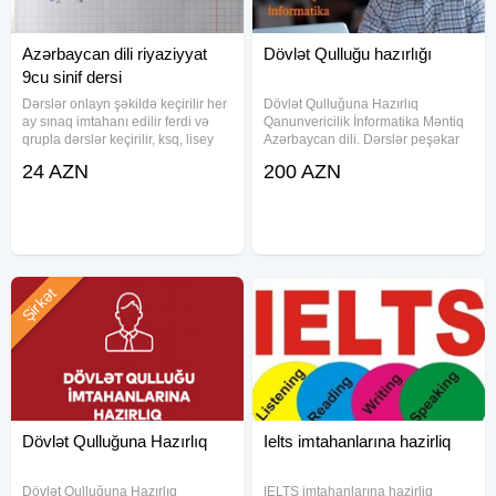
Azərbaycan dili riyaziyyat
Dövlət Qulluğu hazırlığı
9cu sinif dersi
Dərslər onlayn şəkildə keçirilir her
Dövlət Qulluğuna Hazırlıq
ay sınaq imtahanı edilir ferdi və
Qanunvericilik İnformatika Məntiq
qrupla dərslər keçirilir, ksq, lisey
Azərbaycan dili. Dərslər peşəkar
buraxılış hazırlığı blok hazırlığı
müəllim kollektivi tərəfindən tədris
24 AZN
200 AZN
mövcuddur indi qoşul
edilir. Yüksək nəticə hədəfləyən
endirimlərdən yararlan Tam
bütün namizədlər müraciət edə
təcrübəli müəllimlər
bilər. Dərslər Əyani və
Şirkət
Dövlət Qulluğuna Hazırlıq
Ielts imtahanlarına hazirliq
Dövlət Qulluğuna Hazırlıq
IELTS imtahanlarına hazirliq