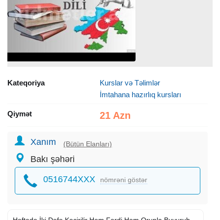
Kateqoriya
Kurslar və Təlimlər
İmtahana hazırlıq kursları
Qiymət
21 Azn
Xanım
(Bütün Elanları)
Bakı şəhəri
0516744XXX
nömrəni göstər