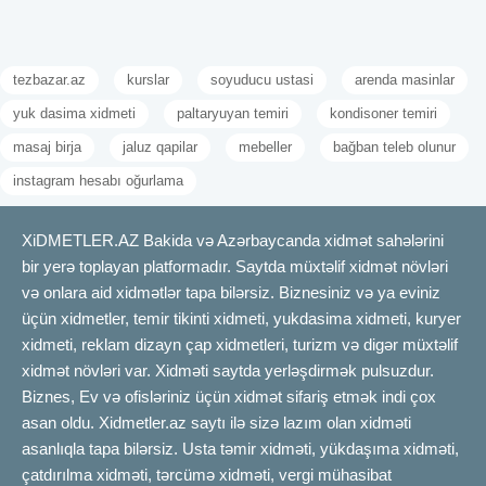
tezbazar.az
kurslar
soyuducu ustasi
arenda masinlar
yuk dasima xidmeti
paltaryuyan temiri
kondisoner temiri
masaj birja
jaluz qapilar
mebeller
bağban teleb olunur
instagram hesabı oğurlama
XiDMETLER.AZ Bakida və Azərbaycanda xidmət sahələrini
bir yerə toplayan platformadır. Saytda müxtəlif xidmət növləri
və onlara aid xidmətlər tapa bilərsiz. Biznesiniz və ya eviniz
üçün xidmetler, temir tikinti xidmeti, yukdasima xidmeti, kuryer
xidmeti, reklam dizayn çap xidmetleri, turizm və digər müxtəlif
xidmət növləri var. Xidməti saytda yerləşdirmək pulsuzdur.
Biznes, Ev və ofisləriniz üçün xidmət sifariş etmək indi çox
asan oldu. Xidmetler.az saytı ilə sizə lazım olan xidməti
asanlıqla tapa bilərsiz. Usta təmir xidməti, yükdaşıma xidməti,
çatdırılma xidməti, tərcümə xidməti, vergi mühasibat