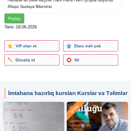
Həftədə İki Dəfə Keçirilir Həm Fərdi Həm Qrupla Buyurub
Əlaqə Saxlaya Bilərsiniz
Paylaş
Tarix: 18.06.2026
ViP elan et
Elanı irəli çək
Düzəliş et
Sil
İmtahana hazırlıq kursları Kurslar və Təlimlər
Şirkət