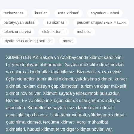
tezbazar.az
kurslar
usta xidmeti
soyuducu ustasi
paltaryuyan ustasi
su sizmasi
ремонт стиральных машин
televizor servisi
elektrik temiri
mebeller
toyota prius qalmaq serti ile
masaj
XiDMETLER.AZ Bakida və Azərbaycanda xidmət sahələrini
bir yerə toplayan platformadır. Saytda müxtəlif xidmət növləri
və onlara aid xidmətlər tapa bilərsiz. Biznesiniz və ya eviniz
üçün xidmetler, temir tikinti xidmeti, yukdasima xidmeti, kuryer
xidmeti, reklam dizayn çap xidmetleri, turizm və digər müxtəlif
xidmət növləri var. Xidməti saytda yerləşdirmək pulsuzdur.
Biznes, Ev və ofisləriniz üçün xidmət sifariş etmək indi çox
asan oldu. Xidmetler.az saytı ilə sizə lazım olan xidməti
asanlıqla tapa bilərsiz. Usta təmir xidməti, yükdaşıma xidməti,
çatdırılma xidməti, tərcümə xidməti, vergi mühasibat
xidmətləri, hüquqi xidmətlər və digər xidmət növləri var.