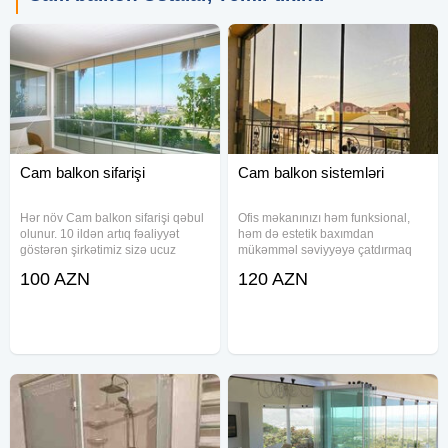
Cam balkon sifarişi
Cam balkon sistemləri
Hər növ Cam balkon sifarişi qəbul
Ofis məkanınızı həm funksional,
olunur. 10 ildən artıq fəaliyyət
həm də estetik baxımdan
göstərən şirkətimiz sizə ucuz
mükəmməl səviyyəyə çatdırmaq
qiymətə və yüksək keyfiyyərli
istəyirsinizsə, cam balkon
100 AZN
120 AZN
cambalkon təklif edir. İNDİ Zəng
sizlərimiz möhtəşəm seçimdir.
edin xidmətimizdən razı qalın.
Müasir interyer tələblərinə cavab
Görülən işlərə görə Zəmanət
verən bu sistemlər məkanın
işıqlığını