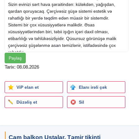
Sizin evinizi sərt hava şəraitindən: küləkdən, yağışdan,
qardan qoruyacaq. Çərçivəsiz şüşə sistemi estetik və
rahatlığı bir yerdə təqdim edən müasir bir sistemdir.
Sistemi bir çox xüsusiyyətlərə malikdir. Əsas
xüsusiyyətlərindən biri, təbii işığın içəri daxil olması,
etibarlılığı və təhlükəsizliyidir. Qüsursuz görünüşə malik
çərçivəsiz şüşələnmə asan təmizlənir, istifadəsində çox
rahatdır.
Paylaş
Cam balkon
da pərdəli sistemindən istifadə etmə imkanı da
var.
Tarix: 08.08.2026
Temperli şüşə səs izolyasiyasını yaxşı səviyyədə təmin edir.
İstənilən formalı balkonlarda quraşdırılması mümkündür.
Yüksək keyfiyyətli materiallardan istifadə edərək cam
ViP elan et
Elanı irəli çək
balkon möhtəşəm görünüşü ilə Sizə uzun illər xidmət
edəcək
Düzəliş et
Sil
Cam balkon Ustalar, Təmir tikinti