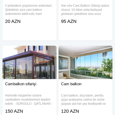
Cambalkon şüşələnmə sistemləri.
Hər növ Cam Balkon Sifarişi qəbul
Şirkətimiz sizə cam balkon
olunur. 10 ildən artıq fəaliyyət
sistemlərini təklif edir, həm
göstərən şirkətimiz sizə ucuz
qatlanan, həm sürgülü sistem.
qiymətə və yüksək keyfiyyətli
20 AZN
95 AZN
Şüşələr 10 mm təhlükəsiz temperli
CamBalkonlar təklif edir. İNDİ
Həm təqqat, həm paket sistem
Zəng edin xidmətimizdən razı
Ölçüləndirmə və qiymətləndirmə
qalın. Görülən işlərə görə 2 il
Cambalkon sifarişi
Cam balkon
Hörmətli müştərilər sizlərə
Cam balkon, duş kabin, perilla
cambalkon modellərimizi təqdim
şüşə arakəsmə cəbhə bir sözlə
edirik. - SÜRGÜLÜ - QATLANAN -
şüşəyə aid hər şey keyfiyyətli və
PULTLA idarə olunan - Qiymətlər
zəmanətlə təklif edirik Cam balkon
150 AZN
120 AZN
Türkiyənin keyfiyyətli materialı ilə
da pərdəli sistemindən istifadə