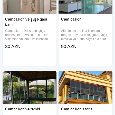
Cambalkon və şüşə qapı
Cam balkon
təmiri
Cambalkon , Duskabin .şüşə
Alüminium profillər istənilən
arakesmeler. PVC qapı pəncərə
rəngdə, boyana bilər; şəffaf, yaşıl,
sistemlərinin təmiri və istehsalı
mavi və ya bütün boyalı ola bilər.
çatdırılma və quraşdırılma var
(1 kv) -90 manat. Bizim digər
30 AZN
90 AZN
xidmətlərimiz: 1)Plastik qapı və
pəncərə, 2) Cam balkon, 3) Dus
kabin, 4)Jaluz ve
Cambalkon və təmiri
Cam balkon sifarişi