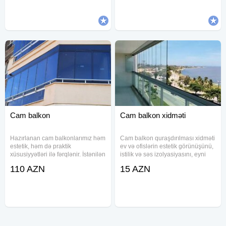
hesablanıb. - Material lar Türkiyə
etmə imkanı da var. Temperli şüşə
və Almaniyanındır
səs izolyasiyasını
Cam balkon
Cam balkon xidməti
Hazırlanan cam balkonlarımız həm
Cam balkon quraşdırılması xidməti
estetik, həm də praktik
ev və ofislərin estetik görünüşünü,
xüsusiyyətləri ilə fərqlənir. İstənilən
istilik və səs izolyasiyasını, eyni
rəng çalarlarında, zövqünüzə
zamanda rahatlığını artıran müasir
110 AZN
15 AZN
uyğun dizayn və ölçülərdə
bir həlldir. Təcrübəli ustalarımız
hazırlanaraq, evinizə və ya
tərəfindən həyata keçirilən
ofisinizə mükəmməl harmoniya
peşəkar montaj
bəxş edir