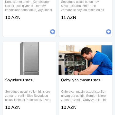
Kondisioner temiri , Kondisioner
Soyuducu ustasi butun nov
Ustasi ucuz qiymete. Her növ
soyuducularin temiri . 2 il
kondisionerlərin təmiri, yuyulması,
Zemanetle soyudu temiri edirik.
təmizlənməsi. Kondisioner temiri
Bütün növ soyudu modelləri ilə
10 AZN
11 AZN
ustasi Kondisoner temiri ustasi
işləyirik, yerində və düzgün təmir
Kandisaner temiri ustasi
edirik. Peşəkar xidmət Münasib
Kondisaner ustasi
qiymətlərlə . Soyuducu təmiri
Soyuducu ustası
Qabyuyan maşın ustası
Soyuducu ustasi ve temiri. Islere
Qabyuyan masin ustasi,istenilen
zemanet verilir. Size Soyuducu
unvanlara gelirik. Gorulen islere
ustasi lazimdir ? ele ise bizezeng
zemanet verilir. Qabyuyan təmiri
vurun yerinde temir edek.
Hər növ Qabyuyanların unvanda
10 AZN
10 AZN
soyuducu ustasi soyuducu usdası
serfeli qiymete pesekar ustasi
xaladenik usdası xaladenik usdasi
xidmeti Temiri ve Qurasdirilmasi