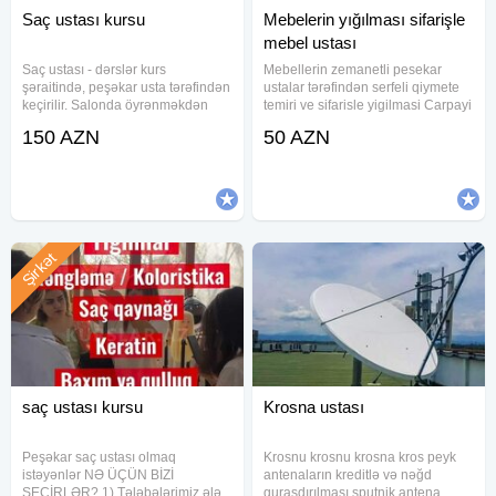
Saç ustası kursu
Mebelerin yığılması sifarişle
mebel ustası
Saç ustası - dərslər kurs
Mebellerin zemanetli pesekar
şəraitində, peşəkar usta tərəfindən
ustalar tərəfindən serfeli qiymete
keçirilir. Salonda öyrənməkdən
temiri ve sifarisle yigilmasi Carpayi
fərqli olaraq, bizdə usta sırf tələbə
sifarisi Dolab ref siyirtme sifarisi
150 AZN
50 AZN
ilə məşğul olur. "Qıraqdan
Munasib qiymete edirik Zemanet
baxmaqla öyrən"- prinsipi ilə
veririk Keyfiyete 100%z emanet
yanaşmırıq tələbəyə.
Şirkət
saç ustası kursu
Krosna ustası
Peşəkar saç ustası olmaq
Krosnu krosnu krosna kros peyk
istəyənlər NƏ ÜÇÜN BİZİ
antenaların kreditlə və nəğd
SEÇİRLƏR? 1) Tələbələrimiz ələ
quraşdırılması sputnik antena