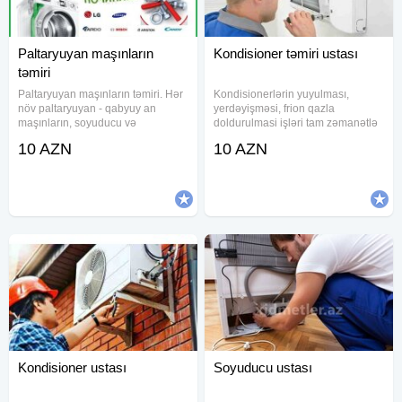
Paltaryuyan maşınların
Kondisioner təmiri ustası
təmiri
Paltaryuyan maşınların təmiri. Hər
Kondisionerlərin yuyulması,
növ paltaryuyan - qabyuy an
yerdəyişməsi, frion qazla
maşınların, soyuducu və
doldurulmasi işləri tam zəmanətlə
kondisionerlərin evinizdə keyfiyy
yerinə yetirilir. LG, Simens, Midea,
10 AZN
10 AZN
ətli təmiri
Elit, Panasonik, Beko, unionaer,
Samsung, Electrolux, Supermax,
Mitsubishi Vestel, Gold,
Kondisioner ustası
Soyuducu ustası