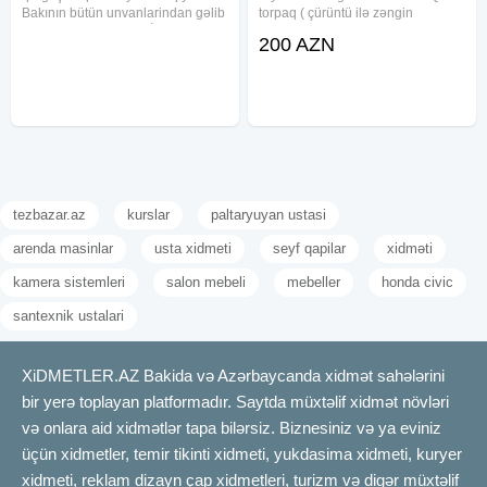
Bakının bütün unvanlarindan gəlib
torpaq ( çürüntü ilə zəngin
aparırıq. Ən azı 200 KİLODAN
məhsuldar meşə və dağ torpağı
200 AZN
ARTIQ ÇƏKİLƏRLƏ İŞLƏYİRİK az
lapatka ilə torpaqğın üst qatı
cəkilərin qiyməti aşağı olacaq Mis,
qalanır ) istənilən bitki və gül
latun alminum nerj sink
kolları əkdikdə bitir. peyin
tezbazar.az
kurslar
paltaryuyan ustasi
arenda masinlar
usta xidmeti
seyf qapilar
xidməti
kamera sistemleri
salon mebeli
mebeller
honda civic
santexnik ustalari
XiDMETLER.AZ Bakida və Azərbaycanda xidmət sahələrini
bir yerə toplayan platformadır. Saytda müxtəlif xidmət növləri
və onlara aid xidmətlər tapa bilərsiz. Biznesiniz və ya eviniz
üçün xidmetler, temir tikinti xidmeti, yukdasima xidmeti, kuryer
xidmeti, reklam dizayn çap xidmetleri, turizm və digər müxtəlif