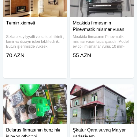
Təmirr xidməti
Meakida firmasının
Pinevmatik mismar vuran
tapançası
Sizlərə keyfiyyətli və səliqəli tikinti ,
Meakida firmasının Pinevmatik
təmir və dizayn işləri təklif edirik.
mismar vuran tapançasıdır. Model
Bütün işlərimizdə yüksək
ev tipli mismarlar vurur. 10 mm-
keyfiyyətli Almaniya, Türkiyə və
dən 50 mm-ə qədər olan bütün
70 AZN
55 AZN
Ukrayna istehsalı olan
ölçülərdə olan mismarlarda
materiallardan istifadə olunur.
istifadə etmək mümkündür.
Evinizin tikinti və
Kompakt ölçülərə malikdir.
Modelin
Belarus firmasının benzinlə
Şkatur Qara suvaq Malyar
işləyən otbiçəni
usdasiyam