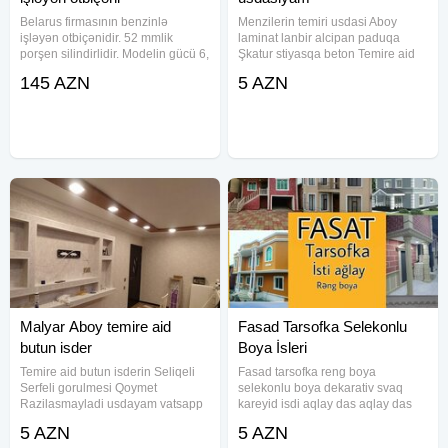
Belarus firmasının benzinlə
Menzilerin temiri usdasi Aboy
işləyən otbiçənidir. 52 mmlik
laminat lanbir alcipan paduqa
porşen silindirlidir. Modelin gücü 6,
Şkatur stiyasqa beton Temire aid
2 kilowattdır. Dövriyyəsi 1
butun isderin munasib goruruk
145 AZN
5 AZN
dəqiqədə 18000-dir. 28 mmlik
Qiymet Razilasmayla Usdayam
turbalıdır. 9 diş kardanlıdır. Bütün
detalları qalın kalyonnı
Malyar Aboy temire aid
Fasad Tarsofka Selekonlu
butun isder
Boya İsleri
Temire aid butun isderin Seliqeli
Fasad tarsofka reng boya
Serfeli gorulmesi Qoymet
selekonlu boya dekarativ svaq
Razilasmayladi usdayam vatsapp
kareyid isdi aqlay das aqlay das
aktivdi
yunu setqa mata izalatekis
5 AZN
5 AZN
penaplas kabanciq svaq isleri