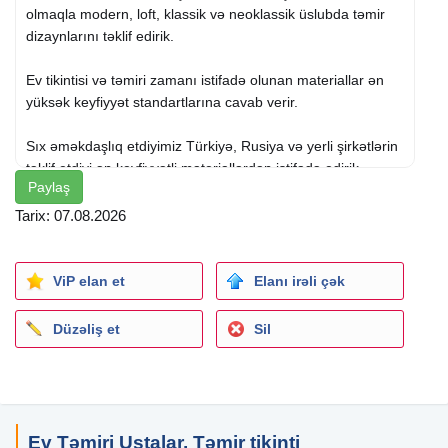
olmaqla modern, loft, klassik və neoklassik üslubda təmir
dizaynlarını təklif edirik.
Ev tikintisi və təmiri zamanı istifadə olunan materiallar ən
yüksək keyfiyyət standartlarına cavab verir.
Sıx əməkdaşlıq etdiyimiz Türkiyə, Rusiya və yerli şirkətlərin
təklif etdiyi ən keyfiyyətli materiallardan istifadə edirik.
Paylaş
Ev temiri ustalarin
xidmətləri
:
Tarix: 07.08.2026
Santexnika işləri,
kafel metlax,
elektriklər xidmətləri,
ViP elan et
Elanı irəli çək
İstilik sistemləri (kombi),
alcipan İstənilən mürəkkəb fiqurları,
Düzəliş et
Sil
dizayner xidmətləri,
İş icraçısı nəzarəti,
fərdi evlərin tikintisi
Ev Təmiri Ustalar, Təmir tikinti