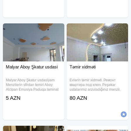
fasadin dizayin isleri goruruk
isdenilen formada islerimize
zemanet
Malyar Aboy Şkatur usdasi
Təmir xidməti
Malyar Aboy Şkatur usdasiyam
Evlərin təmir xidməti. Ремонт
Menzilerin sfirdan temiri Aboy
квартира под ключ. Peşəkar
Alcipan Emusiya Paduqa laminat
ustalarımız arzuladığınız mənzil,
lanbir Kafel metlag qranit Stiyasqa
ofis və s. bu kimi işlərinizi böyük
5 AZN
80 AZN
Butun isler Razilasmayladi
məmnuniyyətlə görə bilər.
Usdayam vatsapp aktivdi
Şirkətimiz tikinti temir xidmeti
işlərinin və dam örtüklərinin