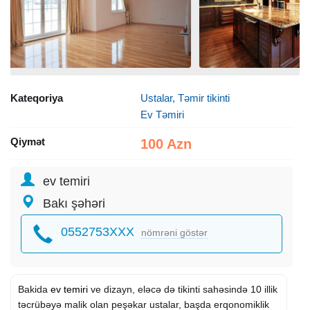
Kateqoriya
Ustalar, Təmir tikinti
Ev Təmiri
Qiymət
100 Azn
ev temiri
Bakı şəhəri
0552753XXX
nömrəni göstər
Bakida
ev temiri
ve dizayn, eləcə də tikinti sahəsində 10 illik
təcrübəyə malik olan peşəkar ustalar, başda erqonomiklik