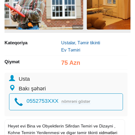
Kateqoriya
Ustalar, Təmir tikinti
Ev Təmiri
Qiymət
75 Azn
Usta
Bakı şəhəri
0552753XXX
nömrəni göstər
Heyet evi Bina ve Obyektlerin Sifirdan Temiri ve Dizayni ,
Kohne Temirin Yenilenmesi ve digər təmir tikinti
xidmətləri