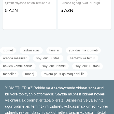
Şkatur stiyasqa beton Temire aid
Birbasa agdag Şkatur Horgu
butun isderin munasib goruruk
stiyaşka Alciban lanbir Laminat
5 AZN
5 AZN
Qiymet Razilasmayla Usdayam
Nemisdiye Qarsi İzalasiya
isderinin gorulmesi Butun Xirda
para isderin gorulmesi Qiymet
xidmet
tezbazar.az
kurslar
yuk dasima xidmeti
arenda masinlar
soyuducu ustasi
santexnika temiri
navien kombi servis
soyuducu temiri
soyuducu ustası
mebeller
masaj
toyota prius qalmaq serti ile
XiDMETLER.AZ Bakida və Azərbaycanda xidmət sahələrini
bir yerə toplayan platformadır. Saytda müxtəlif xidmət növləri
və onlara aid xidmətlər tapa bilərsiz. Biznesiniz və ya eviniz
üçün xidmetler, temir tikinti xidmeti, yukdasima xidmeti, kuryer
xidmeti, reklam dizayn çap xidmetleri, turizm və digər müxtəlif