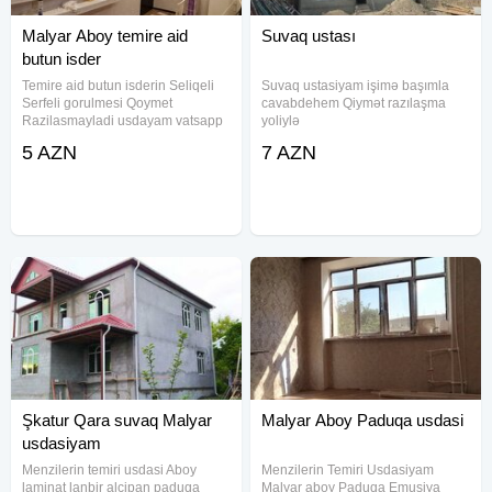
Malyar Aboy temire aid
Suvaq ustası
butun isder
Temire aid butun isderin Seliqeli
Suvaq ustasiyam işimə başımla
Serfeli gorulmesi Qoymet
cavabdehem Qiymət razılaşma
Razilasmayladi usdayam vatsapp
yoliylə
aktivdi
5 AZN
7 AZN
Şkatur Qara suvaq Malyar
Malyar Aboy Paduqa usdasi
usdasiyam
Menzilerin temiri usdasi Aboy
Menzilerin Temiri Usdasiyam
laminat lanbir alcipan paduqa
Malyar aboy Paduqa Emusiya