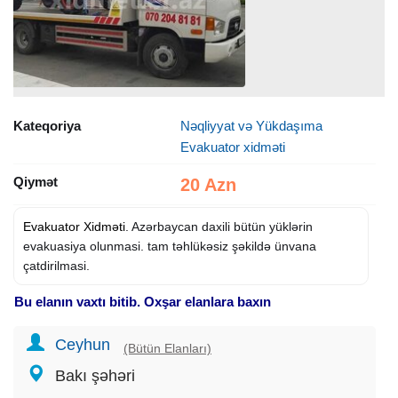
Kateqoriya
Nəqliyyat və Yükdaşıma
Evakuator xidməti
Qiymət
20 Azn
Evakuator Xidməti
. Azərbaycan daxili bütün yüklərin
evakuasiya olunmasi. tam təhlükəsiz şəkildə ünvana
çatdirilmasi.
Bu elanın vaxtı bitib. Oxşar elanlara baxın
Ceyhun
(Bütün Elanları)
Bakı şəhəri