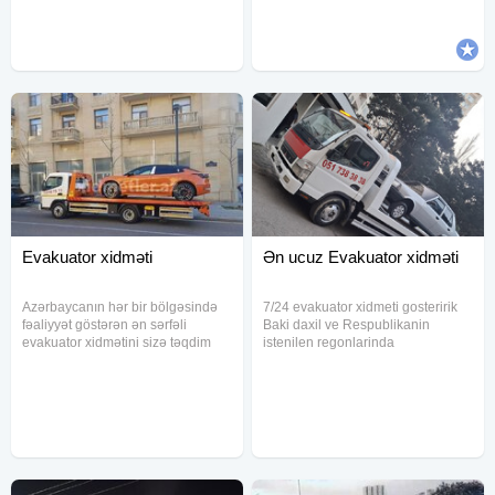
xidməti. Bakı Evakuator xidməti.
Şəhər daxili Evakuator.
Evakuator xidməti
Ən ucuz Evakuator xidməti
Azərbaycanın hər bir bölgəsində
7/24 evakuator xidmeti gosteririk
fəaliyyət göstərən ən sərfəli
Baki daxil ve Respublikanin
evakuator xidmətini sizə təqdim
istenilen regonlarinda
edirik. Müxtəlif növ nəqliyyat
mawinlarimiz movcutdur . Her nov
vasitələri və ağır tonnajlı yüklərin
masinlarin ve texnikalarin
daşınması sahəsində ixtisaslaşmış
dawinmasini mumkundur .
komandamız, hər zaman
Qiymetler munasibdir . evakuator,
Qarabağda