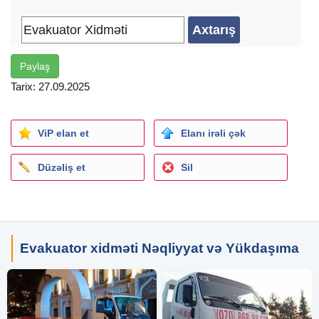
Paylaş
Tarix: 27.09.2025
ViP elan et
Elanı irəli çək
Düzəliş et
Sil
Evakuator xidməti Nəqliyyat və Yükdaşıma