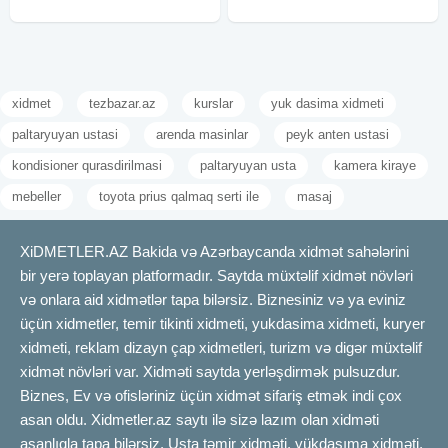
xidmet
tezbazar.az
kurslar
yuk dasima xidmeti
paltaryuyan ustasi
arenda masinlar
peyk anten ustasi
kondisioner qurasdirilmasi
paltaryuyan usta
kamera kiraye
mebeller
toyota prius qalmaq serti ile
masaj
XiDMETLER.AZ Bakida və Azərbaycanda xidmət sahələrini
bir yerə toplayan platformadır. Saytda müxtəlif xidmət növləri
və onlara aid xidmətlər tapa bilərsiz. Biznesiniz və ya eviniz
üçün xidmetler, temir tikinti xidmeti, yukdasima xidmeti, kuryer
xidmeti, reklam dizayn çap xidmetleri, turizm və digər müxtəlif
xidmət növləri var. Xidməti saytda yerləşdirmək pulsuzdur.
Biznes, Ev və ofisləriniz üçün xidmət sifariş etmək indi çox
asan oldu. Xidmetler.az saytı ilə sizə lazım olan xidməti
asanlıqla tapa bilərsiz. Usta təmir xidməti, yükdaşıma xidməti,