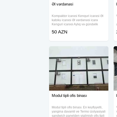
Əl vərdənəsi
Kompaktor icarəsi Kenquri icarəsi Əl
katoku icarəsi Əl vərdənəsi icarə
Kenguri icarəsi Aylıq və gündəlik
icarəyə verilir.
50 AZN
Modul tipli ofis binası
Modul tipli ofis binası. En keyfiyyetli,
yangina davamli ve Termo izolyasiyali
sandwich panelden yigilmish ofis tipli