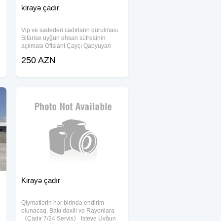
kirayə çadır
Vip ve sadederi cadırların qurulması.
Sifarise uyğun ehsan süfresinin
açılması Ofisiant Çayçı Qabyuyan
Pover Qab-qaşıq Stol stul Samavar
250 AZN
Kiraye cadır, çadır, palatka, cadırlar,
defn masini, cenaze masini, qara
masin.
Kirayə çadır
Qiymətlərin hər birində endirim
olunacaq. Bakı daxili və Rayonlara
《Çadır 7/24 Servis》 Isteye Uyğun