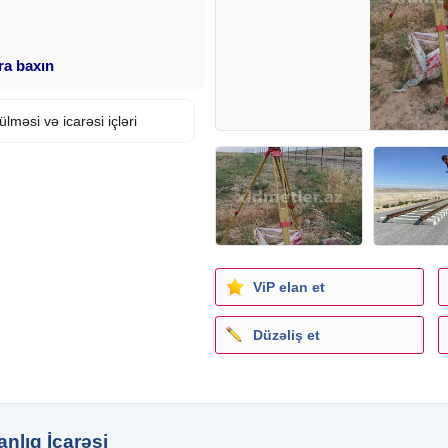
ara baxın
lməsi və icarəsi içləri
ViP elan et
Düzəliş et
anlıq İcarəsi