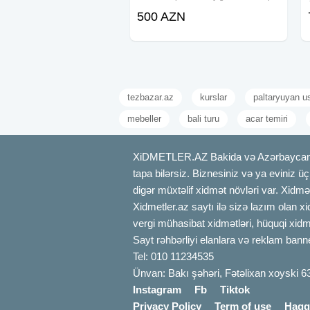
modul bina. Panel keyfiyyətimiz:
500 AZN
Sendviç panel dedikdə ən önəmli
olan şey. KEYFİYYƏT. Izolasiya növü
tezbazar.az
kurslar
paltaryuyan u
mebeller
bali turu
acar temiri
XiDMETLER.AZ Bakida və Azərbaycanda xi
tapa bilərsiz. Biznesiniz və ya eviniz ü
digər müxtəlif xidmət növləri var. Xidmə
Xidmetler.az saytı ilə sizə lazım olan x
vergi mühasibat xidmətləri, hüquqi xidmə
Sayt rəhbərliyi elanlara və reklam bann
Tel: 010 11234535
Ünvan: Bakı şəhəri, Fətəlixan xoyski 6
Instagram
Fb
Tiktok
Privacy Policy
Term of use
Haqq