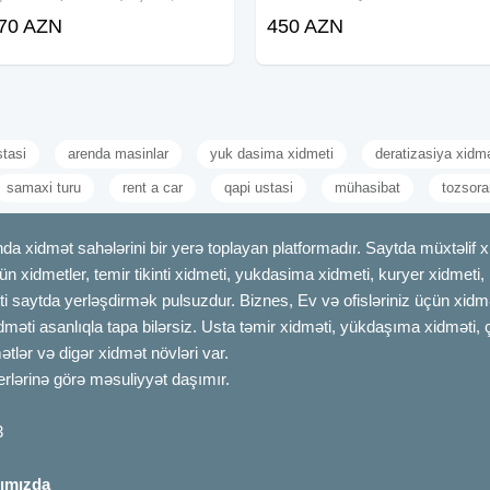
kondisioner və tualet sifariş edə
movcuddur. Zeng vurun, gelin,
70 AZN
450 AZN
bilərsiniz).Məclisin idarə olunması
istediyinizi secip, odemesini bank
üçün təhsil almış kişi və qadın
vasitesile odeyin.
mollaların dəvəti.
stasi
arenda masinlar
yuk dasima xidmeti
deratizasiya xidmə
samaxi turu
rent a car
qapi ustasi
mühasibat
tozsora
dmət sahələrini bir yerə toplayan platformadır. Saytda müxtəlif xid
çün xidmetler, temir tikinti xidmeti, yukdasima xidmeti, kuryer xidmeti
ti saytda yerləşdirmək pulsuzdur. Biznes, Ev və ofisləriniz üçün xidmə
idməti asanlıqla tapa bilərsiz. Usta təmir xidməti, yükdaşıma xidməti, 
tlər və digər xidmət növləri var.
erlərinə görə məsuliyyət daşımır.
3
ımızda