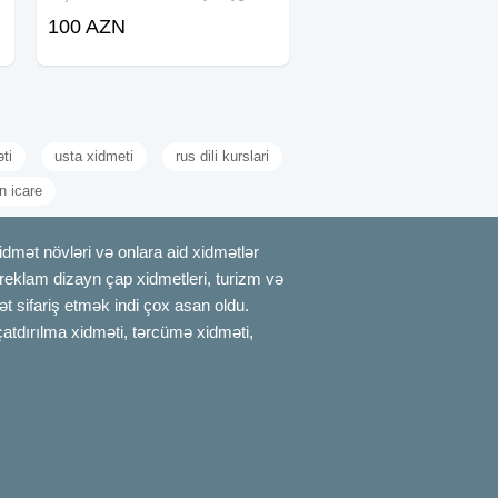
Olaraq Ehsan Süfresinin Təşkili 1-Vip
100 AZN
Çadır 2- Sadə Çadir 3- Defn
Oftamobili 4-Kondisyoner 5- Defn
Oftamobili 6-
ti
usta xidmeti
rus dili kurslari
n icare
mət növləri və onlara aid xidmətlər
, reklam dizayn çap xidmetleri, turizm və
t sifariş etmək indi çox asan oldu.
çatdırılma xidməti, tərcümə xidməti,