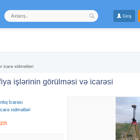
Giriş
r icarə xidmətləri
ya işlərinin görülməsi və icarəsi
lıq İcarəsi
icarə xidmətləri
Azn