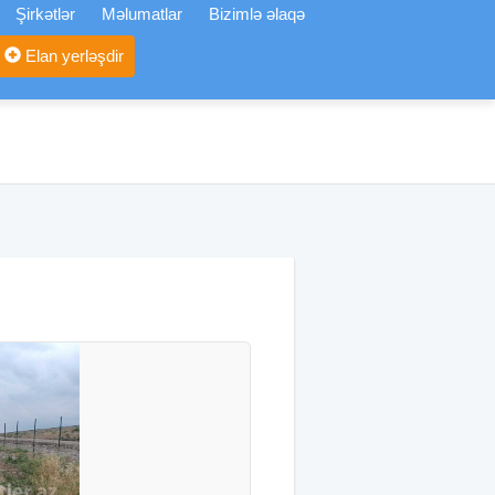
Şirkətlər
Məlumatlar
Bizimlə əlaqə
Elan yerləşdir