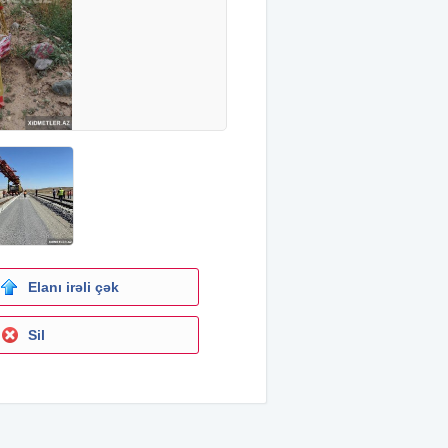
Elanı irəli çək
Sil