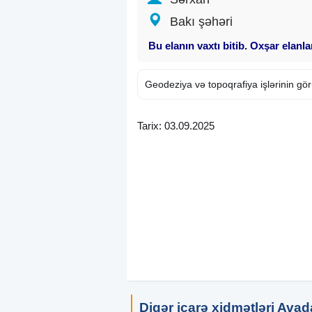
Bakı şəhəri
Bu elanın vaxtı bitib. Oxşar elanl
Geodeziya və topoqrafiya işlərinin görü
Tarix: 03.09.2025
Digər icarə xidmətləri Avad